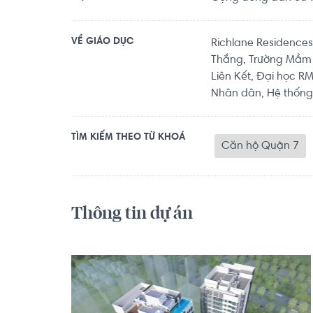
VỀ GIÁO DỤC
Richlane Residences
Thắng, Trường Mầm
Liên Kết, Đại học R
Nhân dân, Hệ thống 
TÌM KIẾM THEO TỪ KHOÁ
Căn hộ Quận 7
Thông tin dự án