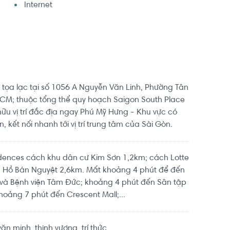
Internet
 tọa lạc tại số 1056 A Nguyễn Văn Linh, Phường Tân
CM; thuộc tổng thể quy hoạch Saigon South Place
ữu vị trí đắc địa ngay Phú Mỹ Hưng - Khu vực có
, kết nối nhanh tới vị trí trung tâm của Sài Gòn.
dences cách khu dân cư Kim Sơn 1,2km; cách Lotte
 Hồ Bán Nguyệt 2,6km. Mất khoảng 4 phút để đến
 và Bệnh viện Tâm Đức; khoảng 4 phút đến Sân tập
hoảng 7 phút đến Crescent Mall;...
n minh, thịnh vượng, trí thức.