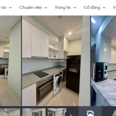
 án
Chuyên viên
Trang tin
Cổ đông
V