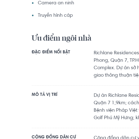
Camera an ninh
Truyền hình cáp
Ưu điểm ngôi nhà
ĐẶC ĐIỂM NỔI BẬT
Richlane Residences
Phong, Quận 7, TP.H
Complex. Dự án sở h
giao thông thuận tiện
MÔ TẢ VỊ TRÍ
Dự án Richlane Resi
Quận 7 1,9km; cách
Bệnh viện Pháp Việt
Golf Phú Mỹ Hưng; k
CỘNG ĐỒNG DÂN CƯ
Cộng đồng dân cư vă