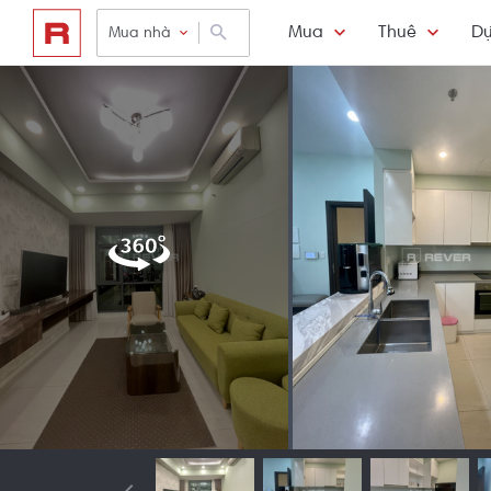
Mua
Thuê
Dự
Mua nhà