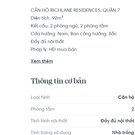
CĂN HỘ RICHLANE RESIDENCES, QUẬN 7

Diện tích: 92m²

Kết cấu: 2 phòng ngủ, 2 phòng tắm

Cửa hướng: Nam, Ban công hướng: Bắc

Đầy đủ nội thất

Pháp lý: HĐ mua bán

Xem thêm
Căn hộ có vị trí cách Trường Mầm non Quốc tế K
1.8 km... Tọa lạc tại vị trí thuận tiện di chuyển vớ
Thông tin cơ bản
quanh như: Nha Khoa Kim - Nguyễn Thị Thập, Bệ
Loại hình
Căn hộ
Phòng tắm
2
Tình hình nội thất
Đầy đủ nội thất
Tình trạng sử dụng
Nhà trống