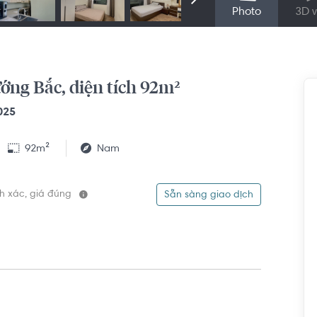
Photo
3D v
ớng Bắc, diện tích 92m²
025
92m²
Nam
ính xác, giá đúng
Sẵn sàng giao dịch