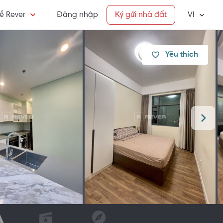
ề Rever
Đăng nhập
Ký gửi nhà đất
VI
Yêu thích