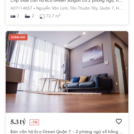
Chp thuê căn hộ Eco Green Saigon có 2 phòng ngủ, nội thất cơ bản.
A07114657 •
Nguyễn Văn Linh,
Tân Thuận Tây,
Quận 7,
Hồ Chí Minh
2
72.7 m²
2
GIẢM GIÁ
5.3 tỷ
-5%
Bán căn hộ Eco Green Quận 7 - 2 phòng ngủ sổ hồng sẵn