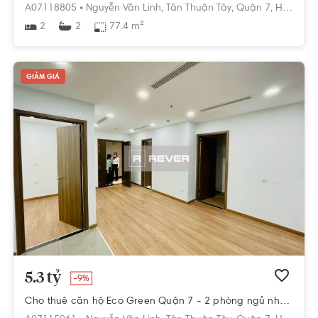
A07118805 •
Nguyễn Văn Linh,
Tân Thuận Tây,
Quận 7,
Hồ Chí Minh
2
77.4 m²
2
GIẢM GIÁ
5.3 tỷ
-9%
Cho thuê căn hộ Eco Green Quận 7 - 2 phòng ngủ nhà trống