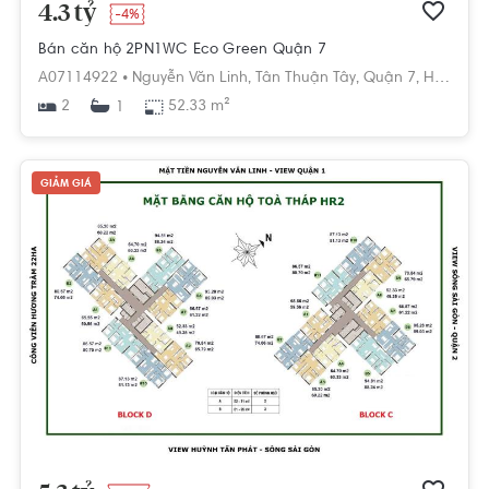
4.3 tỷ
-4%
Bán căn hộ 2PN1WC Eco Green Quận 7
A07114922 •
Nguyễn Văn Linh,
Tân Thuận Tây,
Quận 7,
Hồ Chí Minh
2
52.33 m²
1
GIẢM GIÁ