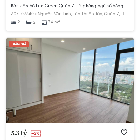
Bán căn hộ Eco Green Quận 7 - 2 phòng ngủ sổ hồng sẵn
A07107640 •
Nguyễn Văn Linh,
Tân Thuận Tây,
Quận 7,
Hồ Chí Minh
2
74 m²
2
GIẢM GIÁ
5.3 tỷ
-2%