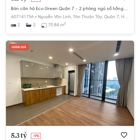
Bán căn hộ Eco Green Quận 7 - 2 phòng ngủ sổ hồng sẵn
A07141756 •
Nguyễn Văn Linh,
Tân Thuận Tây,
Quận 7,
Hồ Chí Minh
2
70.84 m²
2
GIẢM GIÁ
5.3 tỷ
-9%