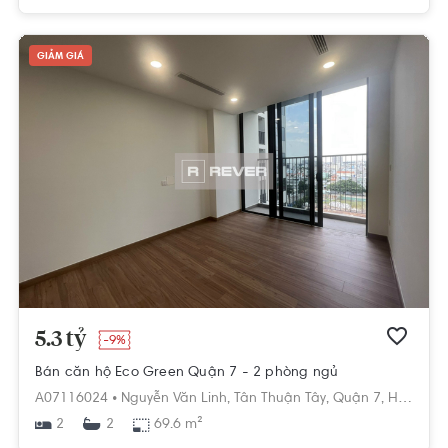
GIẢM GIÁ
5.3 tỷ
-9%
Bán căn hộ Eco Green Quận 7 - 2 phòng ngủ
A07116024 •
Nguyễn Văn Linh,
Tân Thuận Tây,
Quận 7,
Hồ Chí Minh
2
69.6 m²
2