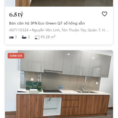
6.5 tỷ
Bán căn hộ 3PN Eco Green Q7 sổ hồng sẵn
A07115324 •
Nguyễn Văn Linh,
Tân Thuận Tây,
Quận 7,
Hồ Chí Minh
3
95.28 m²
2
GIẢM GIÁ