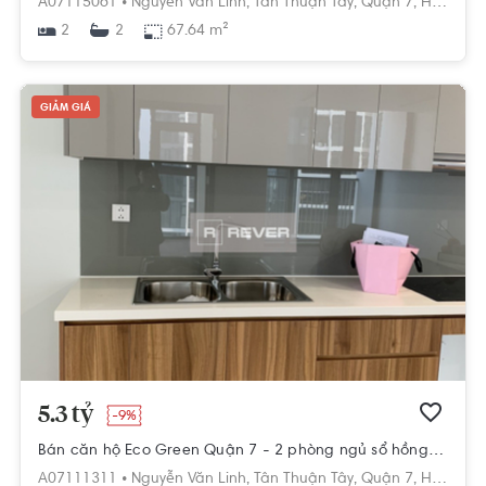
A07115061 •
Nguyễn Văn Linh,
Tân Thuận Tây,
Quận 7,
Hồ Chí Minh
2
67.64 m²
2
GIẢM GIÁ
5.3 tỷ
-9%
Bán căn hộ Eco Green Quận 7 - 2 phòng ngủ sổ hồng sẵn
A07111311 •
Nguyễn Văn Linh,
Tân Thuận Tây,
Quận 7,
Hồ Chí Minh