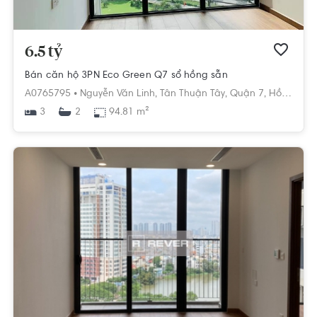
6.5 tỷ
Bán căn hộ 3PN Eco Green Q7 sổ hồng sẵn
A0765795 •
Nguyễn Văn Linh,
Tân Thuận Tây,
Quận 7,
Hồ Chí Minh
3
94.81 m²
2