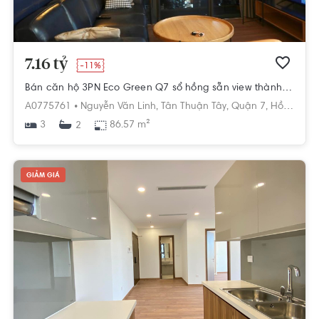
7.16 tỷ
-11%
Bán căn hộ 3PN Eco Green Q7 sổ hồng sẵn view thành phố
A0775761 •
Nguyễn Văn Linh,
Tân Thuận Tây,
Quận 7,
Hồ Chí Minh
3
86.57 m²
2
GIẢM GIÁ