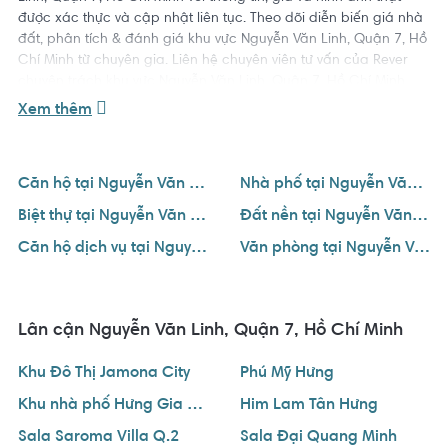
được xác thực và cập nhật liên tục. Theo dõi diễn biến giá nhà
đất, phân tích & đánh giá khu vực Nguyễn Văn Linh, Quận 7, Hồ
Chí Minh từ chuyên gia. Liên hệ chuyên viên tư vấn của Rever
chuyên trách khu vực Nguyễn Văn Linh, Quận 7, Hồ Chí Minh
qua số hotline
1800 234 546
để hỗ trợ bạn tìm được ngôi nhà
Xem thêm
ưng ý với giá tốt nhất.
Căn hộ tại Nguyễn Văn Linh, Quận 7, Hồ Chí Minh
Nhà phố tại Nguyễn Văn Linh, Quận 7, Hồ Chí Minh
Biệt thự tại Nguyễn Văn Linh, Quận 7, Hồ Chí Minh
Đất nền tại Nguyễn Văn Linh, Quận 7, Hồ Chí Minh
Căn hộ dịch vụ tại Nguyễn Văn Linh, Quận 7, Hồ Chí Minh
Văn phòng tại Nguyễn Văn Linh, Quận 7, Hồ Chí Minh
Lân cận Nguyễn Văn Linh, Quận 7, Hồ Chí Minh
Khu Đô Thị Jamona City
Phú Mỹ Hưng
Khu nhà phố Hưng Gia Quận 7
Him Lam Tân Hưng
Sala Saroma Villa Q.2
Sala Đại Quang Minh