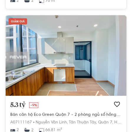
2
70 m²
2
GIẢM GIÁ
5.3 tỷ
-9%
Bán căn hộ Eco Green Quận 7 - 2 phòng ngủ sổ hồng sẵn
A07111167 •
Nguyễn Văn Linh,
Tân Thuận Tây,
Quận 7,
Hồ Chí Minh
2
66.81 m²
2