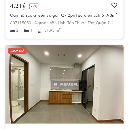
4.2 tỷ
-7%
Căn hộ Eco Green Saigon Q7 2pn1wc diện tích 51.93m²
A07115050 •
Nguyễn Văn Linh,
Tân Thuận Tây,
Quận 7,
Hồ Chí Minh
2
51.93 m²
1
GIẢM GIÁ