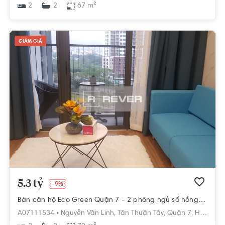
2
67 m²
2
GIẢM GIÁ
5.3 tỷ
-9%
Bán căn hộ Eco Green Quận 7 - 2 phòng ngủ sổ hồng sẵn
A07111534 •
Nguyễn Văn Linh,
Tân Thuận Tây,
Quận 7,
Hồ Chí Minh