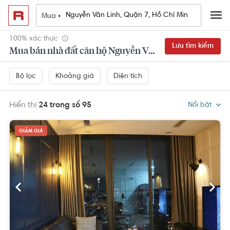
Mua •
100% xác thực
Lưu tìm kiếm
Mua bán nhà đất căn hộ Nguyễn Văn Linh, Quận 7, Hồ Chí Minh
Khoảng giá
Diện tích
Bộ lọc
Hiển thị
24 trong số 95
Nổi bật
GIẢM GIÁ