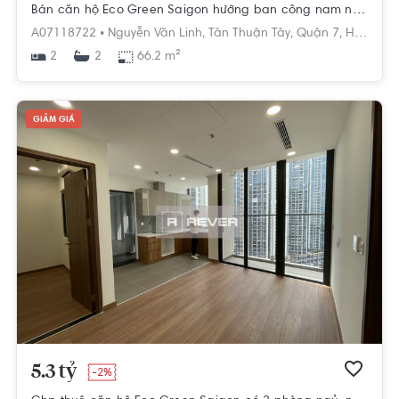
Bán căn hộ Eco Green Saigon hướng ban công nam nội thất cơ bản diện tích 66.2m²
A07118722 •
Nguyễn Văn Linh,
Tân Thuận Tây,
Quận 7,
Hồ Chí Minh
2
66.2 m²
2
GIẢM GIÁ
5.3 tỷ
-2%