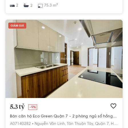
2
75.3 m²
2
GIẢM GIÁ
5.3 tỷ
-9%
Bán căn hộ Eco Green Quận 7 - 2 phòng ngủ sổ hồng sẵn
A07140282 •
Nguyễn Văn Linh,
Tân Thuận Tây,
Quận 7,
Hồ Chí Minh