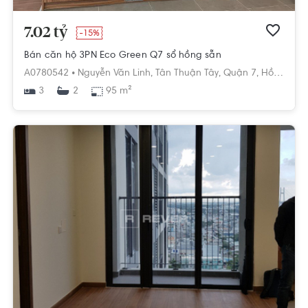
7.02 tỷ
-15%
Bán căn hộ 3PN Eco Green Q7 sổ hồng sẵn
A0780542 •
Nguyễn Văn Linh,
Tân Thuận Tây,
Quận 7,
Hồ Chí Minh
3
95 m²
2