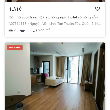
4.3 tỷ
Căn hộ Eco Green Q7 2 phòng ngủ 1toilet sổ hồng sẵn
A07136118 •
Nguyễn Văn Linh,
Tân Thuận Tây,
Quận 7,
Hồ Chí Minh
2
59.6 m²
1
GIẢM GIÁ