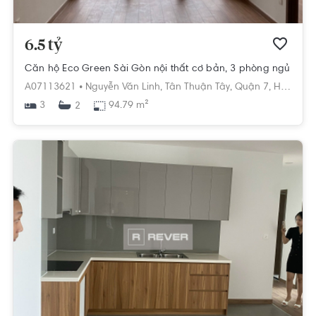
6.5 tỷ
Căn hộ Eco Green Sài Gòn nội thất cơ bản, 3 phòng ngủ
A07113621 •
Nguyễn Văn Linh,
Tân Thuận Tây,
Quận 7,
Hồ Chí Minh
3
94.79 m²
2