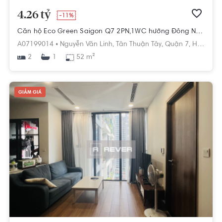
4.26 tỷ
-11%
Căn hộ Eco Green Saigon Q7 2PN,1WC hướng Đông Nam giá tốt cập nhật mới nhất
A07199014 •
Nguyễn Văn Linh,
Tân Thuận Tây,
Quận 7,
Hồ Chí Minh
2
52 m²
1
GIẢM GIÁ