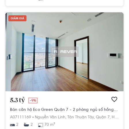
GIẢM GIÁ
5.3 tỷ
-9%
Bán căn hộ Eco Green Quận 7 - 2 phòng ngủ sổ hồng sẵn
A07111169 •
Nguyễn Văn Linh,
Tân Thuận Tây,
Quận 7,
Hồ Chí Minh
2
70 m²
2