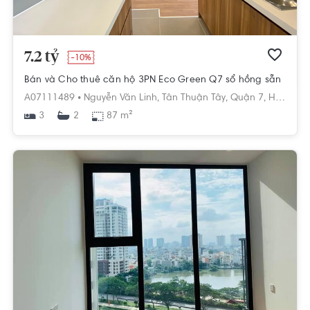
7.2 tỷ
-10%
Bán và Cho thuê căn hộ 3PN Eco Green Q7 sổ hồng sẵn
A07111489 •
Nguyễn Văn Linh,
Tân Thuận Tây,
Quận 7,
Hồ Chí Minh
3
87 m²
2