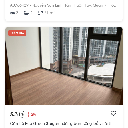
A0766429 •
Nguyễn Văn Linh,
Tân Thuận Tây,
Quận 7,
Hồ Chí Minh
2
71 m²
2
GIẢM GIÁ
5.3 tỷ
-2%
Căn hộ Eco Green Saigon hướng ban công bắc nội thất cơ bản diện tích 77.4m²