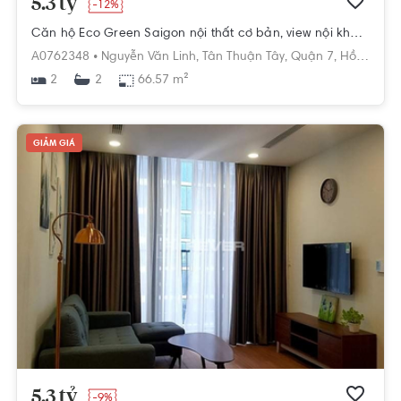
5.3 tỷ
-12%
Căn hộ Eco Green Saigon nội thất cơ bản, view nội khu thoáng mát.
A0762348 •
Nguyễn Văn Linh,
Tân Thuận Tây,
Quận 7,
Hồ Chí Minh
2
66.57 m²
2
GIẢM GIÁ
5.3 tỷ
-9%