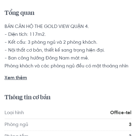
Tổng quan
BÁN CĂN HỘ THE GOLD VIEW QUẬN 4.

- Diện tích: 117m2.

- Kết cấu: 3 phòng ngủ và 2 phòng khách.

- Nội thất cơ bản, thiết kế sang trọng hiện đại.

- Ban công hướng Đông Nam mát mẻ.

Phòng khách và các phòng ngủ đều có mặt thoáng nhìn 
ra không gian bên ngoài, hỗ trợ hướng sáng và đón gió 
Xem thêm
vào không gian bên trong căn hộ. Đây là một sự lựa chọn 
vô cùng hoàn hảo dành cho gia đình mới cưới, có không 
Thông tin cơ bản
gian sinh hoạt ấm cúng và gần gũi. Từ tầng cao có thể 
ngắm view sông và thành phố. Gia chủ tương lai có thể tự 
Loại hình
Office-tel
mình bày trí và sắp xếp thêm nội thất và không gian sống 
tùy thuộc vào sở thích và nhu cầu của gia đình.

Phòng ngủ
3