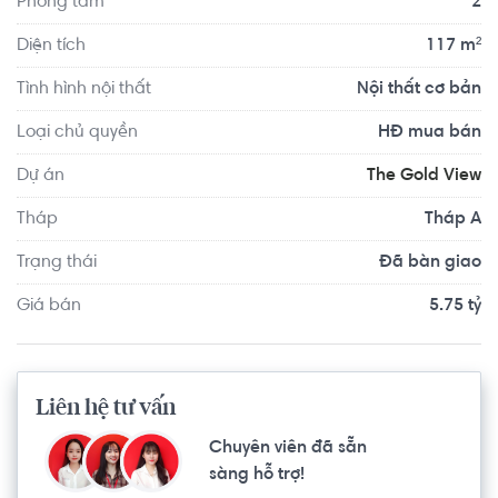
Phòng tắm
2
Ngoài những tiện ích nội khu đa dạng như: hồ bơi tràn, 
khu vườn treo, đài phun nước, tầng hầm đậu xe rộng 
Diện tích
117 m²
thoáng... thì xung quanh căn hộ The Gold View còn có 
Tình hình nội thất
Nội thất cơ bản
các tiện ích thiết thực khác, bao gồm: hệ thống bệnh viện, 
hệ thống trường học, trung tâm thương mại lớn,.. Ngoài ra, 
Loại chủ quyền
HĐ mua bán
từ khu căn hộ The Gold View, bạn có thể kết nối nhanh 
Dự án
The Gold View
chóng đến trung tâm Quận 1, khu đô thị mới Thủ Thiêm, 
khu đô thị Phú Mỹ Hưng,..
Tháp
Tháp A
Trạng thái
Đã bàn giao
Giá bán
5.75 tỷ
Liên hệ tư vấn
Chuyên viên đã sẵn
sàng hỗ trợ!