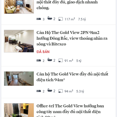
nội thất đầy đủ, giao dịch nhanh
chóng.
2
3
117 m²
7.5 tỷ
Căn Hộ The Gold View 2PN 91m2
hướng Đông Bắc, view thoáng nhìn ra
sông và Bitexco
ĐÃ BÁN
2
2
91 m²
5 tỷ
Căn hộ The Gold View đầy đủ nội thất
diện tích 94m²
2
2
94 m²
5.3 tỷ
Office-tel The Gold View hướng ban
công tây nam đầy đủ nội thất diện