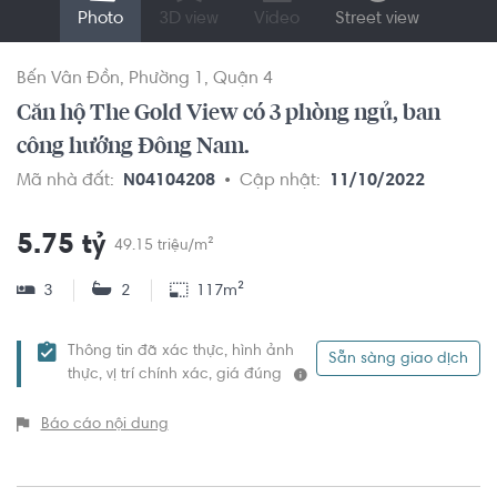
Photo
3D view
Video
Street view
Bến Vân Đồn
Phường 1
Quận 4
Căn hộ The Gold View có 3 phòng ngủ, ban
công hướng Đông Nam.
Mã nhà đất:
N04104208
Cập nhật:
11/10/2022
5.75 tỷ
49.15 triệu/m²
3
2
117m²
Thông tin đã xác thực, hình ảnh
Sẵn sàng giao dịch
thực, vị trí chính xác, giá đúng
Báo cáo nội dung