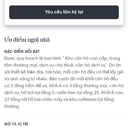
Yêu cầu liên hệ lại
Ưu điểm ngôi nhà
ĐẶC ĐIỂM NỔI BẬT
Được quy hoạch là loại hình “ Khu căn hộ cao cấp, trung
tâm thương mại, dịch vụ cho thuê, căn hộ dịch vụ”. Dự án
với thiết kế hiện đại, hài hòa, mỗi căn hộ đều có thể lấy gió
và ánh sáng tự nhiên. Bên cạnh đó mỗi khối căn hộ đều
có 2 tầng hầm để xe, khối A có 3 tầng thương mại, căn hộ
dịch vụ, hồ bơi tại tầng 5, vườn treo tại tầng 25. Khối B cao
27 tầng với hồ bơi chân mây và khu cafeteria tại tầng
thượng.
MÔ TẢ VỊ TRÍ