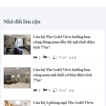
Nhà đất lân cận
Căn hộ The Gold View hướng ban
công đông nam đầy đủ nội thất diện
tích 77m².
1
2
77 m²
4.2 tỷ
Căn hộ The Gold View hướng ban
công nam nội thất cơ bản diện tích
77m²
2
2
77 m²
4 tỷ
Căn hộ 3 phòng ngủ The Gold View,