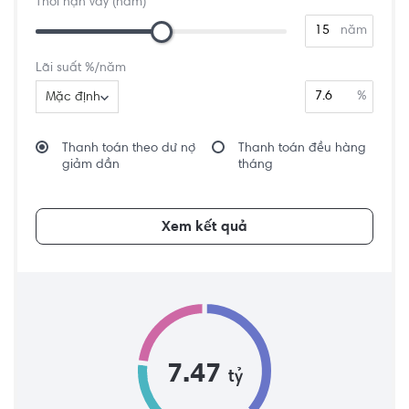
Thời hạn vay (năm)
năm
Lãi suất %/năm
%
Mặc định
Thanh toán theo dư nợ
Thanh toán đều hàng
giảm dần
tháng
Xem kết quả
7.47
tỷ