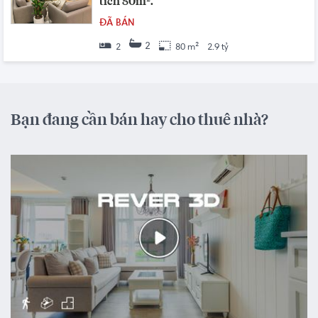
tích 80m².
ĐÃ BÁN
2
2
80 m²
2.9 tỷ
Bạn đang cần bán hay cho thuê nhà?