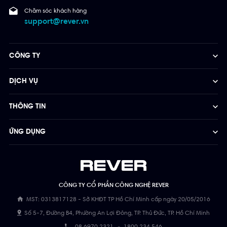
Chăm sóc khách hàng
support@rever.vn
CÔNG TY
DỊCH VỤ
THÔNG TIN
ỨNG DỤNG
CÔNG TY CỔ PHẦN CÔNG NGHỆ REVER
MST: 0313817128 - Sở KHĐT TP Hồ Chí Minh cấp ngày 20/05/2016
Số 5-7, Đường B4, Phường An Lợi Đông, TP. Thủ Đức, TP. Hồ Chí Minh