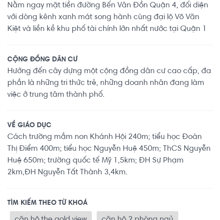
Nằm ngay mặt tiền đường Bến Vân Đồn Quận 4, đối diện
với dòng kênh xanh mát song hành cùng đại lộ Võ Văn
Kiệt và liền kề khu phố tài chính lớn nhất nước tại Quận 1
CỘNG ĐỒNG DÂN CƯ
Hướng đến cây dựng một cộng đồng dân cư cao cấp, đa
phần là những tri thức trẻ, những doanh nhân đang làm
việc ở trung tâm thành phố.
VỀ GIÁO DỤC
Cách trường mầm non Khánh Hội 240m; tiểu học Đoàn
Thị Điểm 400m; tiểu học Nguyễn Huệ 450m; ThCS Nguyễn
Huệ 650m; trường quốc tế Mỹ 1,5km; ĐH Sự Phạm
2km,ĐH Nguyễn Tất Thành 3,4km.
TÌM KIẾM THEO TỪ KHOÁ
căn hộ the gold view
căn hộ 2 phòng ngủ