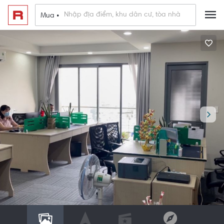
Mua •