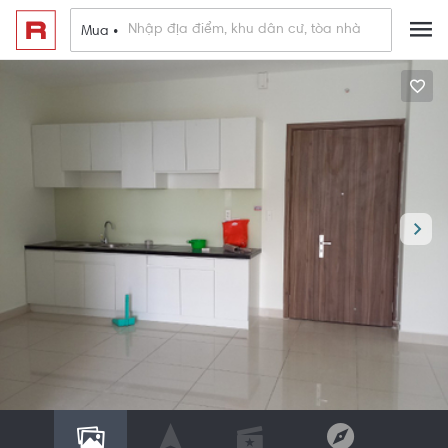
Mua •