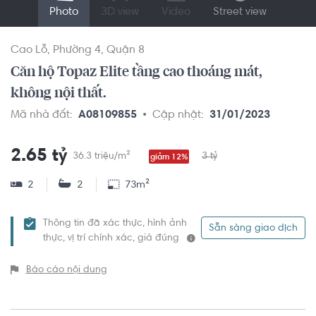
Photo
3D view
Video
Street view
Cao Lỗ
Phường 4
Quận 8
Căn hộ Topaz Elite tầng cao thoáng mát,
không nội thất.
Mã nhà đất:
A08109855
Cập nhật:
31/01/2023
2.65 tỷ
36.3 triệu/m²
3 tỷ
giảm 12%
2
2
73m²
Thông tin đã xác thực, hình ảnh
Sẵn sàng giao dịch
thực, vị trí chính xác, giá đúng
Báo cáo nội dung