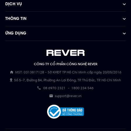
DỊCH VỤ
THÔNG TIN
ỨNG DỤNG
CÔNG TY CỔ PHẦN CÔNG NGHỆ REVER
MST: 0313817128 - Sở KHĐT TP Hồ Chí Minh cấp ngày 20/05/2016
Số 5-7, Đường B4, Phường An Lợi Đông, TP. Thủ Đức, TP. Hồ Chí Minh
08 6970 2321
-
1800 234 546
support@rever.vn