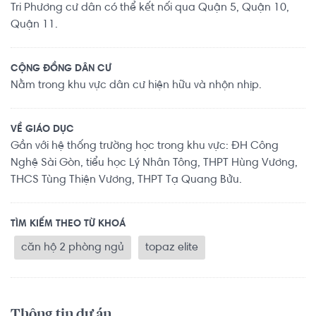
Tri Phương cư dân có thể kết nối qua Quận 5, Quận 10,
Quận 11.
CỘNG ĐỒNG DÂN CƯ
Nằm trong khu vực dân cư hiện hữu và nhộn nhịp.
VỀ GIÁO DỤC
Gần với hệ thống trường học trong khu vực: ĐH Công
Nghệ Sài Gòn, tiểu học Lý Nhân Tông, THPT Hùng Vương,
THCS Tùng Thiện Vương, THPT Tạ Quang Bửu.
TÌM KIẾM THEO TỪ KHOÁ
căn hộ 2 phòng ngủ
topaz elite
Thông tin dự án