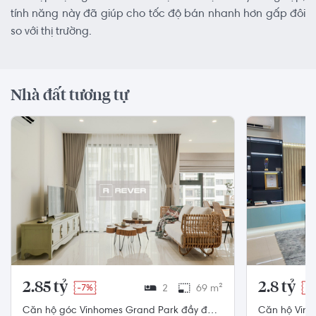
tính năng này đã giúp cho tốc độ bán nhanh hơn gấp đôi
so với thị trường.
Nhà đất tương tự
2.85 tỷ
2.8 tỷ
-7%
2
69 m²
-3
Căn hộ góc Vinhomes Grand Park đầy đủ
Căn hộ Vinh