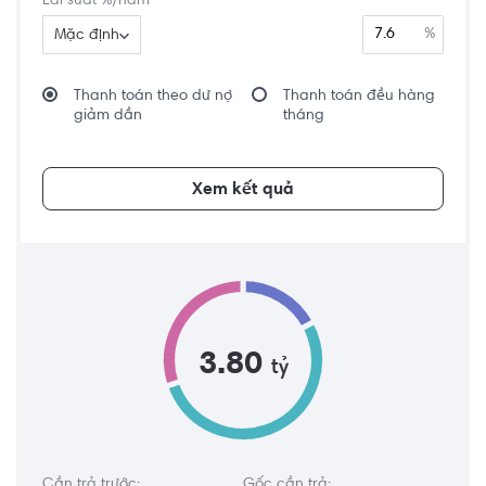
Lãi suất %/năm
%
Mặc định
Thanh toán theo dư nợ
Thanh toán đều hàng
giảm dần
tháng
Xem kết quả
3.80
tỷ
Cần trả trước:
Gốc cần trả: