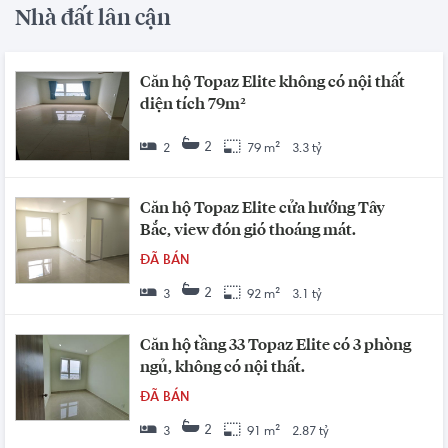
Nhà đất lân cận
Căn hộ Topaz Elite không có nội thất
diện tích 79m²
2
2
79 m²
3.3 tỷ
Căn hộ Topaz Elite cửa hướng Tây
Bắc, view đón gió thoáng mát.
ĐÃ BÁN
2
3
92 m²
3.1 tỷ
Căn hộ tầng 33 Topaz Elite có 3 phòng
ngủ, không có nội thất.
ĐÃ BÁN
2
3
91 m²
2.87 tỷ