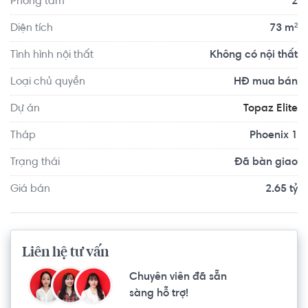
Phòng tắm
2
đường Tạ Quang Bửu. Dự án ra đời mang sứ mệnh đem 
tới sự trải nghiệm cuộc sống trọn vẹn hạnh phúc cho 
Diện tích
73 m²
khách hàng.
Tình hình nội thất
Không có nội thất
Loại chủ quyền
HĐ mua bán
Dự án
Topaz Elite
Tháp
Phoenix 1
Trạng thái
Đã bàn giao
Giá bán
2.65 tỷ
Liên hệ tư vấn
Chuyên viên đã sẵn
sàng hỗ trợ!