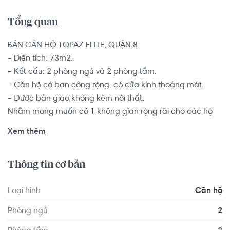
Tổng quan
BÁN CĂN HỘ TOPAZ ELITE, QUẬN 8

- Diện tích: 73m2.

- Kết cấu: 2 phòng ngủ và 2 phòng tắm.

- Căn hộ có ban công rộng, có cửa kính thoáng mát.

- Được bàn giao không kèm nội thất.

Nhằm mong muốn có 1 không gian rộng rãi cho các hộ 
gia đình ít thành viên, căn hộ 2 phòng ngủ sẽ giúp các 
Xem thêm
thành viên trong gia đình đều có sự gần gũi nhưng vẫn đủ 
riêng tư, có nhiều không gian hơn để thỏa thích làm 
Thông tin cơ bản
những điều yêu thích.

Loại hình
Căn hộ
Chung cư Topaz Elite là tên gọi chính thức của dự án 
Topaz City giai đoạn 2 tại Quận 8, do Vạn Thái làm chủ 
Phòng ngủ
2
đầu tư. Căn hộ thuộc khu công viên 16 ha ở phía Nam 