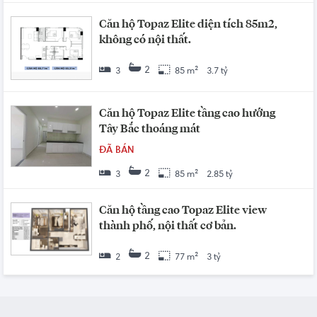
Căn hộ Topaz Elite diện tích 85m2,
không có nội thất.
2
3
85 m²
3.7 tỷ
Căn hộ Topaz Elite tầng cao hướng
Tây Bắc thoáng mát
ĐÃ BÁN
2
3
85 m²
2.85 tỷ
Căn hộ tầng cao Topaz Elite view
thành phố, nội thất cơ bản.
2
2
77 m²
3 tỷ