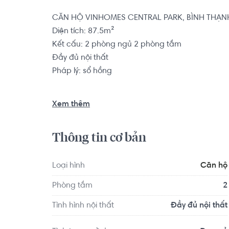
CĂN HỘ VINHOMES CENTRAL PARK, BÌNH THẠNH
Diện tích: 87.5m²

Kết cấu: 2 phòng ngủ 2 phòng tắm

Đầy đủ nội thất

Pháp lý: sổ hồng

Căn hộ có vị trí cách  Trường Quốc tế Thành p
Xem thêm
Trường Đại học Giao thông Vận tải TP.HCM 1.1 km,
Tọa lạc tại vị trí thuận tiện di chuyển với đầy đủ 
Thông tin cơ bản
Family Medical Practice 1.9 km, Ẩm Thực Quê 
Loại hình
Căn hộ
Phòng tắm
2
Tình hình nội thất
Đầy đủ nội thất