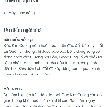
Thiết bị, dịch vụ
Máy nước nóng
Ưu điểm ngôi nhà
ĐẶC ĐIỂM NỔI BẬT
Đảo Kim Cương nằm hoàn toàn trên đảo đất bồi duy nhất
tại Quận 2. Không chỉ được bao bọc bởi 3 dòng sông với
dòng chảy vào từ sông Sài Gòn, Giồng Ông Tố và chảy ra
sông nhân tạo nhánh nhỏ, chủ đầu tư Kusto còn giành
đến hơn 86% diện tích đất để xây dựng cảnh quan xanh
cùng đa dạng tiện ích nội khu.
MÔ TẢ VỊ TRÍ
Dù nằm biệt lập trên đảo đất bồi, Đảo Kim Cương vẫn có
giao thông khá thuận tiện khi vị trí của đảo nằm ngay
trung tâm Hành chính quận 2, di chuyển theo trục đường