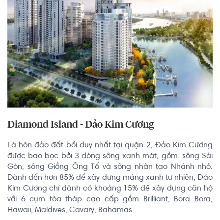
Diamond Island - Đảo Kim Cương
Là hòn đảo đất bồi duy nhất tại quận 2, Đảo Kim Cương 
được bao bọc bởi 3 dòng sông xanh mát, gồm: sông Sài 
Gòn, sông Giồng Ông Tố và sông nhân tạo Nhánh nhỏ. 
Dành đến hơn 85% để xây dựng mảng xanh tự nhiên, Đảo 
Kim Cương chỉ dành có khoảng 15% để xây dựng căn hộ 
với 6 cụm tòa tháp cao cấp gồm Brilliant, Bora Bora, 
Hawaii, Maldives, Cavary, Bahamas.