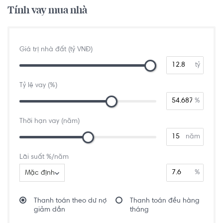
Tính vay mua nhà
Giá trị nhà đất (tỷ VNĐ)
tỷ
Tỷ lệ vay (%)
%
Thời hạn vay (năm)
năm
Lãi suất %/năm
%
Mặc định
Thanh toán theo dư nợ
Thanh toán đều hàng
giảm dần
tháng