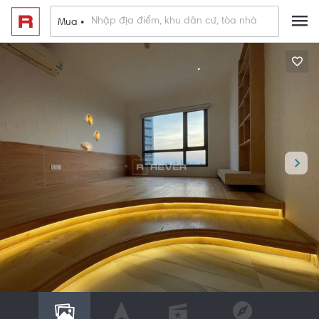
Mua •