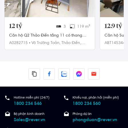
12 tỷ
12.9 tỷ
3
119 m²
Căn hộ Q2 Thảo Điền tầng 11 có thang
Căn hộ Sunwa
máy riêng cửa hướng Tây Bắc
tích 125m²
A0282715
•
Võ Trường Toản,
Thảo Điền,
ABT145344
Quận 2
Bình Thạnh
Hotline miễn phí (24/7)
Khiếu nại, phản hồi (miễn phí)
1800 234 546
1800 234 560
Bộ phận kinh doanh
Phòng dự án
Sales@rever.vn
phongduan@rever.vn