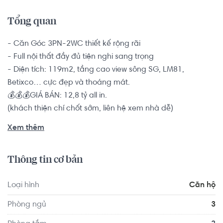
Tổng quan
- Căn Góc 3PN-2WC thiết kế rộng rãi 

- Full nội thất đầy đủ tiện nghi sang trọng

- Diện tích: 119m2, tầng cao view sông SG, LM81, 
Betixco… cực đẹp và thoáng mát.

💰💰💰GIÁ BÁN: 12,8 tỷ all in.

(khách thiện chí chốt sớm, liên hệ xem nhà dễ)

--------------------------------

Xem thêm
☎️☎️☎️Lh: 0768892255 Hoàng Hằng (Zalo, Sms, 
Whatsapp,...) hỗ trợ tư vấn, xem nhà.
Thông tin cơ bản
Loại hình
Căn hộ
Phòng ngủ
3