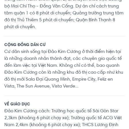
bộ Mai Chí Thọ - Đồng Văn Cống. Dự án chỉ cách trung
tâm quận 1 có 8 phút di chuyển; Quảng trường trung tâm
đô thị Thủ Thiêm 5 phút di chuyển; Quận Bình Thạnh 8
phút di chuyển.
CỘNG ĐỒNG DÂN CƯ
Cư dân sinh sống tại Đảo Kim Cương ở thời điểm hiện tại
là những doanh nhân thành đạt, các chuyên gia quốc tế
đến làm việc tại Việt Nam. Không chỉ có thế, bao quanh
Đảo Kim Cương còn là những khu đô thị cao cấp như khu
đô thị mới Sala Đại Quang Minh, Empire City, Feliz en
Vista, The Sun Avenue, Vista Verde...
VỀ GIÁO DỤC
Đảo Kim Cương cách: Trường học quốc tế Sài Gòn Star
2,3km (khoảng 6 phút chạy xe); Trường quốc tế ACG Việt
Nam 2,4km (khoảng 6 phút chạy xe); THCS Lương Định