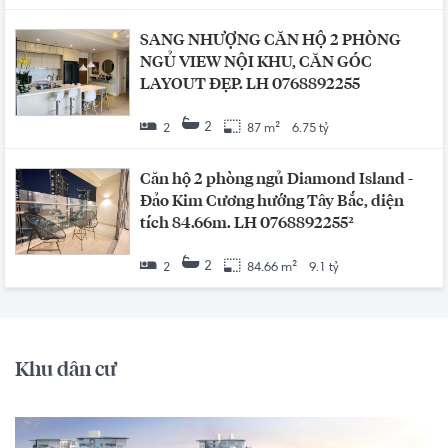
SANG NHƯỢNG CĂN HỘ 2 PHÒNG
NGỦ VIEW NỘI KHU, CĂN GÓC
LAYOUT ĐẸP. LH 0768892255
2
2
87 m²
6.75 tỷ
Căn hộ 2 phòng ngủ Diamond Island -
Đảo Kim Cương hướng Tây Bắc, diện
tích 84.66m. LH 0768892255²
2
2
84.66 m²
9.1 tỷ
Khu dân cư