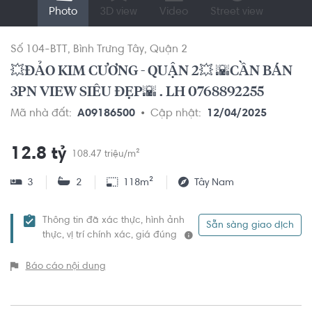
Photo
3D view
Video
Street view
Số 104-BTT
Bình Trưng Tây
Quận 2
💥ĐẢO KIM CƯƠNG - QUẬN 2💥 🌇CẦN BÁN
3PN VIEW SIÊU ĐẸP🌇 . LH 0768892255
Mã nhà đất:
A09186500
Cập nhật:
12/04/2025
12.8 tỷ
108.47 triệu/m²
3
2
118m²
Tây Nam
Thông tin đã xác thực, hình ảnh
Sẵn sàng giao dịch
thực, vị trí chính xác, giá đúng
Báo cáo nội dung