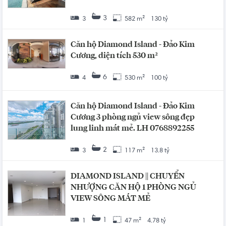
3
3
582 m²
130 tỷ
Căn hộ Diamond Island - Đảo Kim
Cương, diện tích 530 m²
6
4
530 m²
100 tỷ
Căn hộ Diamond Island - Đảo Kim
Cương 3 phòng ngủ view sông đẹp
lung linh mát mẻ. LH 0768892255
2
3
117 m²
13.8 tỷ
DIAMOND ISLAND || CHUYỂN
NHƯỢNG CĂN HỘ 1 PHÒNG NGỦ
VIEW SÔNG MÁT MẺ
1
1
47 m²
4.78 tỷ