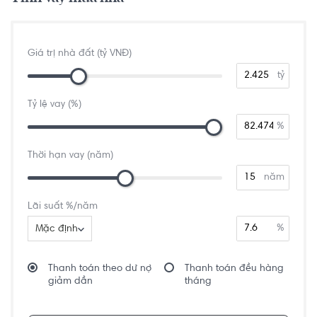
Giá trị nhà đất (tỷ VNĐ)
tỷ
Tỷ lệ vay (%)
%
Thời hạn vay (năm)
năm
Lãi suất %/năm
%
Mặc định
Thanh toán theo dư nợ
Thanh toán đều hàng
giảm dần
tháng