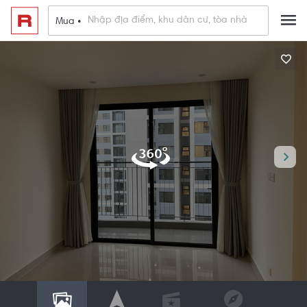
Mua •