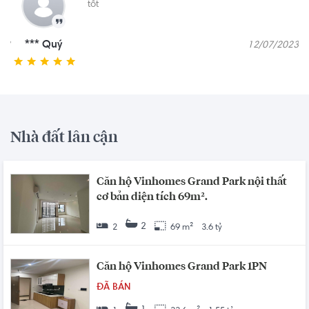
tốt
*** Quý
023
12/07/2023
Nhà đất lân cận
Căn hộ Vinhomes Grand Park nội thất
cơ bản diện tích 69m².
2
2
69 m²
3.6 tỷ
Căn hộ Vinhomes Grand Park 1PN
ĐÃ BÁN