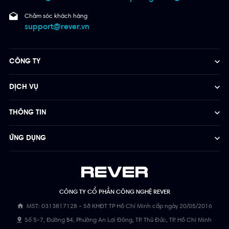
Chăm sóc khách hàng
support@rever.vn
CÔNG TY
DỊCH VỤ
THÔNG TIN
ỨNG DỤNG
CÔNG TY CỔ PHẦN CÔNG NGHỆ REVER
MST: 0313817128 - Sở KHĐT TP Hồ Chí Minh cấp ngày 20/05/2016
Số 5-7, Đường B4, Phường An Lợi Đông, TP. Thủ Đức, TP. Hồ Chí Minh