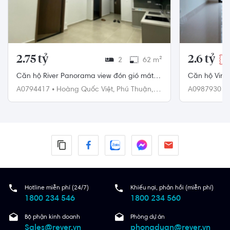
2.75 tỷ
2.6 tỷ
2
62 m²
-3
Căn hộ River Panorama view đón gió mát,
Căn hộ Vinh
nội thất cơ bản.
ngủ, không c
A0794417
•
Hoàng Quốc Việt,
Phú Thuận,
A0987930
•
Quận 7
Quận 9
Hotline miễn phí (24/7)
Khiếu nại, phản hồi (miễn phí)
1800 234 546
1800 234 560
Bộ phận kinh doanh
Phòng dự án
Sales@rever.vn
phongduan@rever.vn