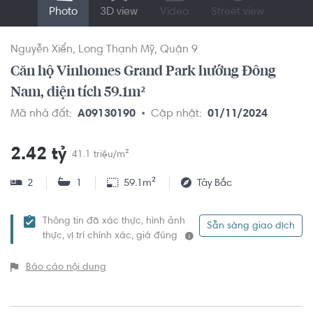
Photo
3D view
Video
Street view
Nguyễn Xiển
Long Thạnh Mỹ
Quận 9
Căn hộ Vinhomes Grand Park hướng Đông
Nam, diện tích 59.1m²
Mã nhà đất:
A09130190
Cập nhật:
01/11/2024
2.42 tỷ
41.1 triệu/m²
2
1
59.1m²
Tây Bắc
Thông tin đã xác thực, hình ảnh
Sẵn sàng giao dịch
thực, vị trí chính xác, giá đúng
Báo cáo nội dung