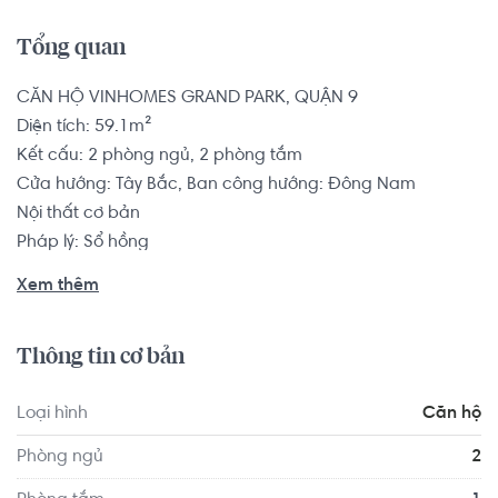
Tổng quan
CĂN HỘ VINHOMES GRAND PARK, QUẬN 9

Diện tích: 59.1m²

Kết cấu: 2 phòng ngủ, 2 phòng tắm

Cửa hướng: Tây Bắc, Ban công hướng: Đông Nam

Nội thất cơ bản

Pháp lý: Sổ hồng

Xem thêm
Căn hộ có vị trí cách Trường Tiểu học Long Bình 1.7 km, 
cách Trường THPT Nguyễn Văn Tăng 1.7 km... Tọa lạc tại vị 
Thông tin cơ bản
trí thuận tiện di chuyển với đầy đủ các tiện ích về y tế, giáo 
dục và giải trí xung quanh như: Trạm y tế Phường Long 
Loại hình
Căn hộ
Thạnh Mỹ, Siêu Thị Bách Hóa Xanh Nguyễn Văn Tăng...
Phòng ngủ
2