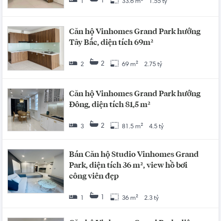
1
1
33.6 m²
1.55 tỷ
Căn hộ Vinhomes Grand Park hướng
Tây Bắc, diện tích 69m²
2
2
69 m²
2.75 tỷ
Căn hộ Vinhomes Grand Park hướng
Đông, diện tích 81,5 m²
2
3
81.5 m²
4.5 tỷ
Bán Căn hộ Studio Vinhomes Grand
Park, diện tích 36 m², view hồ bơi
công viên đẹp
1
1
36 m²
2.3 tỷ