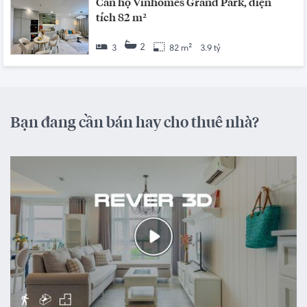
Căn hộ Vinhomes Grand Park, diện
tích 82 m²
2
3
82 m²
3.9 tỷ
Bạn đang cần bán hay cho thuê nhà?