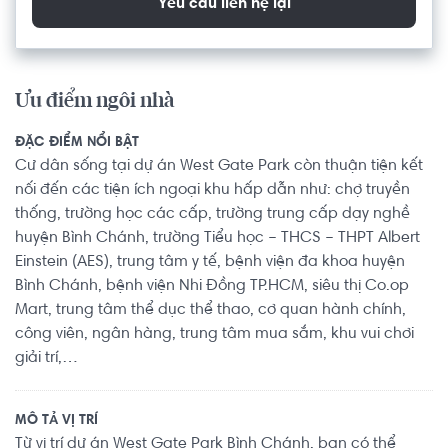
Yêu cầu liên hệ lại
Ưu điểm ngôi nhà
ĐẶC ĐIỂM NỔI BẬT
Cư dân sống tại dự án West Gate Park còn thuận tiện kết
nối đến các tiện ích ngoại khu hấp dẫn như: chợ truyền
thống, trường học các cấp, trường trung cấp dạy nghề
huyện Bình Chánh, trường Tiểu học – THCS – THPT Albert
Einstein (AES), trung tâm y tế, bệnh viện đa khoa huyện
Bình Chánh, bệnh viện Nhi Đồng TP.HCM, siêu thị Co.op
Mart, trung tâm thể dục thể thao, cơ quan hành chính,
công viên, ngân hàng, trung tâm mua sắm, khu vui chơi
giải trí,…
MÔ TẢ VỊ TRÍ
Từ vị trí dự án West Gate Park Bình Chánh, bạn có thể