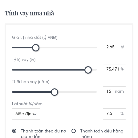
Tính vay mua nhà
Giá trị nhà đất (tỷ VNĐ)
tỷ
Tỷ lệ vay (%)
%
Thời hạn vay (năm)
năm
Lãi suất %/năm
%
Mặc định
Thanh toán theo dư nợ
Thanh toán đều hàng
giảm dần
tháng