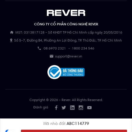
CÔNG TY CỔ PHẦN CÔNG NGHỆ REVER
MST: 0313817128 - Sở KHĐT TP Hồ Chí Minh cấp ngày 20/05/2016
Số 5-7, Đường B4, Phường An Lợi Đông, TP. Thủ Đức, TP. Hồ Chí Minh
08 6970 2321
-
1800 234 546
support@rever.vn
Copyright © 2026 - Rever. All Rights Reserved.
Đánh giá
Mã nhà đất
ABC114779