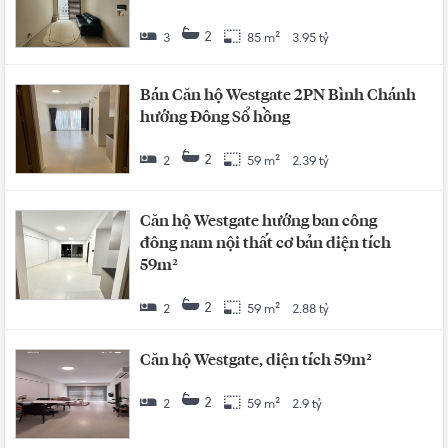
2
3
85 m²
3.95 tỷ
Bán Căn hộ Westgate 2PN Bình Chánh
hướng Đông Sổ hồng
2
2
59 m²
2.39 tỷ
Căn hộ Westgate hướng ban công
đông nam nội thất cơ bản diện tích
59m²
2
2
59 m²
2.88 tỷ
Căn hộ Westgate, diện tích 59m²
2
2
59 m²
2.9 tỷ