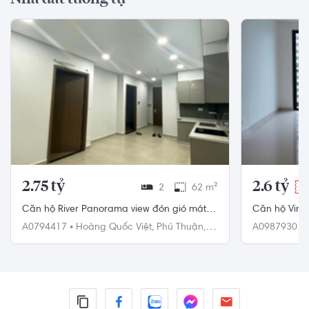
2.75 tỷ
2.6 tỷ
2
62 m²
-3
Căn hộ River Panorama view đón gió mát,
Căn hộ Vinh
nội thất cơ bản.
ngủ, không c
A0794417
•
Hoàng Quốc Việt,
Phú Thuận,
A0987930
•
Quận 7
Quận 9