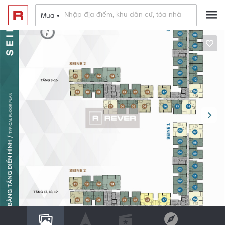
Mua •