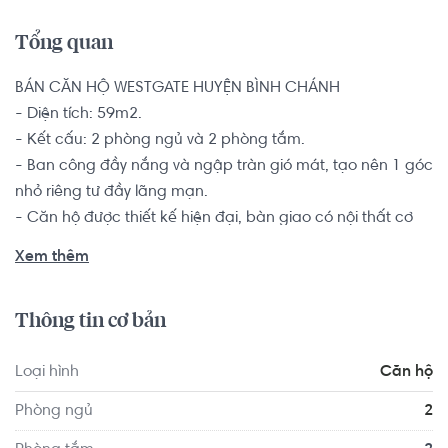
Tổng quan
BÁN CĂN HỘ WESTGATE HUYỆN BÌNH CHÁNH

- Diện tích: 59m2.

- Kết cấu: 2 phòng ngủ và 2 phòng tắm.

- Ban công đầy nắng và ngập tràn gió mát, tạo nên 1 góc 
nhỏ riêng tư đầy lãng mạn. 

- Căn hộ được thiết kế hiện đại, bàn giao có nội thất cơ 
bản.

Xem thêm
Căn hộ là sự lựa chọn hàng đầu dành cho các đôi vợ 
chồng trẻ, hộ gia đình từ 2-4 thành viên muốn tìm kiếm 
Thông tin cơ bản
một chốn an cư để yên tâm lập nghiệp nơi thành phố 
đông đúc này.

Loại hình
Căn hộ
Ngoài ra, cư dân sống tại dự án West Gate Park còn 
Phòng ngủ
2
thuận tiện kết nối đến các tiện ích ngoại khu hấp dẫn như: 