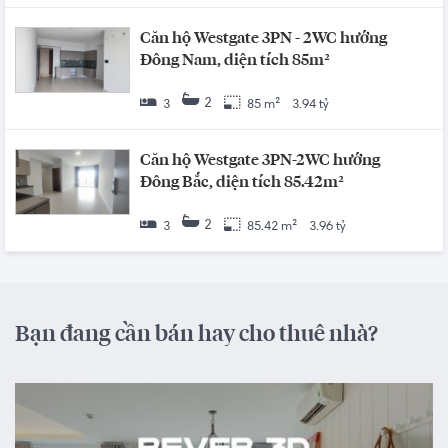
Căn hộ Westgate 3PN - 2WC hướng
Đông Nam, diện tích 85m²
2
3
85 m²
3.94 tỷ
Căn hộ Westgate 3PN-2WC hướng
Đông Bắc, diện tích 85.42m²
2
3
85.42 m²
3.96 tỷ
Bạn đang cần bán hay cho thuê nhà?