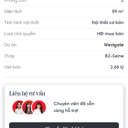
Phòng tắm
2
chợ truyền thống, trường học các cấp, trường trung cấp 
dạy nghề huyện Bình Chánh, trường Tiểu học – THCS – 
Diện tích
59 m²
THPT Albert Einstein (AES), trung tâm y tế, bệnh viện đa 
Tình hình nội thất
Nội thất cơ bản
khoa huyện Bình Chánh, bệnh viện Nhi Đồng TP.HCM, siêu 
thị Co.op Mart, trung tâm thể dục thể thao, cơ quan hành 
Loại chủ quyền
HĐ mua bán
chính, công viên, ngân hàng, trung tâm mua sắm, khu vui 
Dự án
Westgate
chơi giải trí,…
Tháp
B2-Seine
Giá bán
2.65 tỷ
Liên hệ tư vấn
Chuyên viên đã sẵn
sàng hỗ trợ!