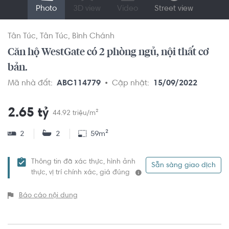
Photo
3D view
Video
Street view
Tân Túc
Tân Túc
Bình Chánh
Căn hộ WestGate có 2 phòng ngủ, nội thất cơ
bản.
Mã nhà đất:
ABC114779
Cập nhật:
15/09/2022
2.65 tỷ
44.92 triệu/m²
2
2
59m²
Thông tin đã xác thực, hình ảnh
Sẵn sàng giao dịch
thực, vị trí chính xác, giá đúng
Báo cáo nội dung