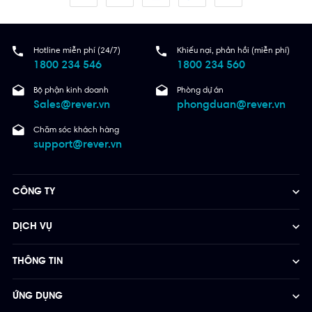
Hotline miễn phí (24/7)
Khiếu nại, phản hồi (miễn phí)
1800 234 546
1800 234 560
Bộ phận kinh doanh
Phòng dự án
Sales@rever.vn
phongduan@rever.vn
Chăm sóc khách hàng
support@rever.vn
CÔNG TY
DỊCH VỤ
THÔNG TIN
ỨNG DỤNG