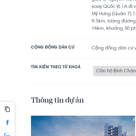
xoay Quốc lộ 1A đi 
Mỹ Hưng (Quận 7) 1
9.5km, tương đương
16km, khoảng 30 phút
CỘNG ĐỒNG DÂN CƯ
Cộng đồng dân cư vă
TÌM KIẾM THEO TỪ KHOÁ
Căn hộ Bình Chá
Thông tin dự án