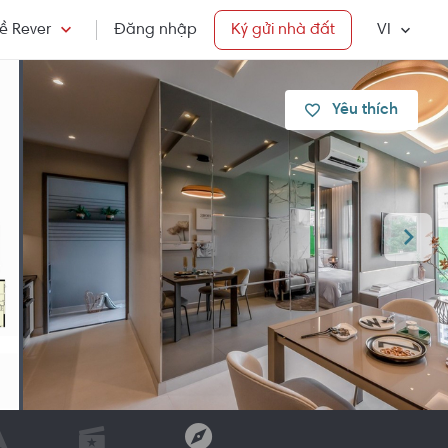
ề Rever
Đăng nhập
Ký gửi nhà đất
VI
Yêu thích