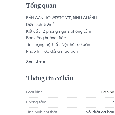
Tổng quan
BÁN CĂN HỘ WESTGATE, BÌNH CHÁNH

Diện tích: 59m²

Kết cấu: 2 phòng ngủ 2 phòng tắm

Ban công hướng: Bắc

Tình trạng nội thất: Nội thất cơ bản

Pháp lý: Hợp đồng mua bán

Xem thêm
Từ vị trí dự án West Gate Park Bình Chánh, bạn
1, đến Phú Mỹ Hưng, kết nối giao thông dễ dàn
Thông tin cơ bản
Cách Ngã 4 giao lộ Nguyễn Văn Linh và Quốc lộ 
1A đi về các tỉnh Miền Tây khoảng 12 phút đi x
phút đi xe, cách Quận 5 khoảng 9.5km, tương đ
Loại hình
Căn hộ
khoảng 16km, khoảng 30 phút đi xe,...
Phòng tắm
2
Tình hình nội thất
Nội thất cơ bản