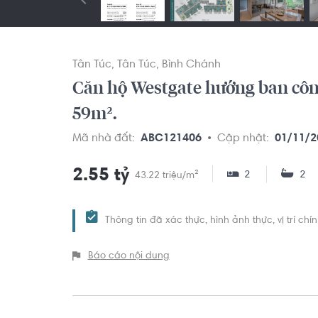
Tân Túc
Tân Túc
Bình Chánh
Căn hộ Westgate hướng ban công
59m².
Mã nhà đất:
ABC121406
Cập nhật:
01/11/2
2.55 tỷ
2
2
43.22 triệu/m²
Thông tin đã xác thực, hình ảnh thực, vị trí ch
Báo cáo nội dung