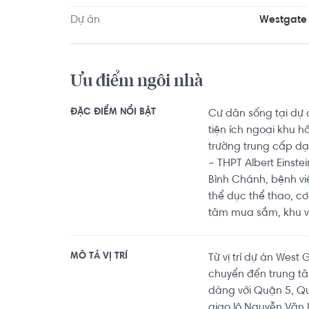
Dự án
Westgate
Ưu điểm ngôi nhà
ĐẶC ĐIỂM NỔI BẬT
Cư dân sống tại dự 
tiện ích ngoại khu 
trường trung cấp dạ
– THPT Albert Einste
Bình Chánh, bệnh vi
thể dục thể thao, c
tâm mua sắm, khu vui
MÔ TẢ VỊ TRÍ
Từ vị trí dự án Wes
chuyển đến trung tâ
dàng với Quận 5, Q
giao lộ Nguyễn Văn 