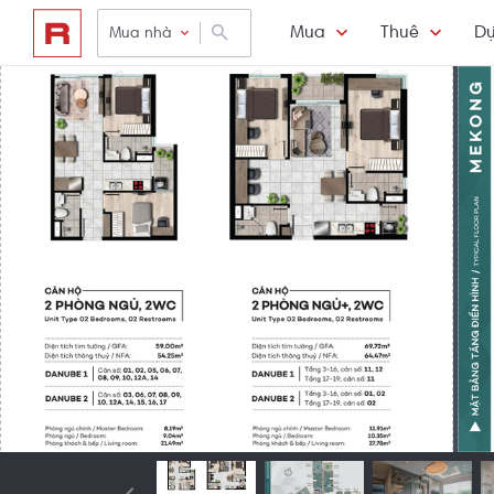
Mua
Thuê
Dự
Mua nhà