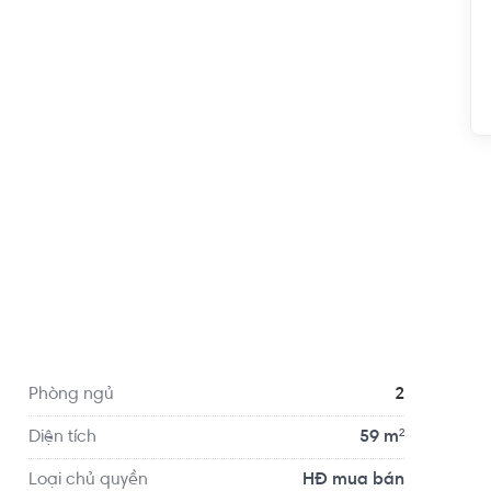
 có thể nhanh chóng di chuyển đến trung tâm Quận 
g với Quận 5, Quận 8, Quận 10, Quận 11, Quận 3,… 
50 khoảng 7 phút đi xe, cách Vòng xoay Quốc lộ 
e, cách Phú Mỹ Hưng (Quận 7) 12km, khoảng 20 
ương 15 phút đi xe, cách trung tâm Quận 1 
Phòng ngủ
2
Diện tích
59 m²
Loại chủ quyền
HĐ mua bán