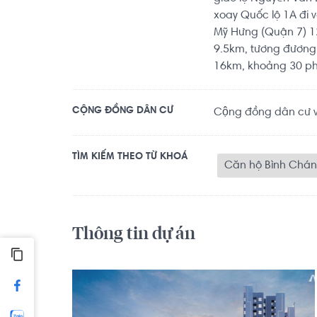
xoay Quốc lộ 1A đi 
Mỹ Hưng (Quận 7) 1
9.5km, tương đương
16km, khoảng 30 phút
CỘNG ĐỒNG DÂN CƯ
Cộng đồng dân cư vă
TÌM KIẾM THEO TỪ KHOÁ
Căn hộ Bình Chá
Thông tin dự án