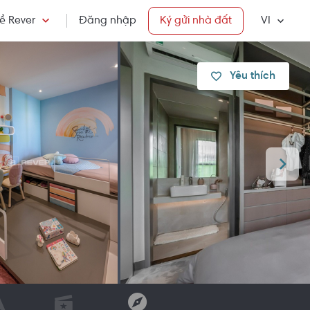
ề Rever
Đăng nhập
Ký gửi nhà đất
VI
Yêu thích