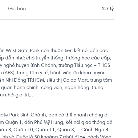
i chuyển tới California Fitness & Yoga Viet Market 
Giá bán
2.7 tỷ
ại vị trí thuận tiện di chuyển với đầy đủ các tiện 
án West Gate Park còn thuận tiện kết nối đến các
hấp dẫn như: chợ truyền thống, trường học các cấp,
y nghề huyện Bình Chánh, trường Tiểu học – THCS
in (AES), trung tâm y tế, bệnh viện đa khoa huyện
ện Nhi Đồng TP.HCM, siêu thị Co.op Mart, trung tâm
ơ quan hành chính, công viên, ngân hàng, trung
 chơi giải trí,…
t Gate Park Bình Chánh, bạn có thể nhanh chóng di
m Quận 1, đến Phú Mỹ Hưng, kết nối giao thông dễ
uận 8, Quận 10, Quận 11, Quận 3,… Cách Ngã 4
Linh và Quốc lộ 50 khoảng 7 phút đi xe, cách Vòng