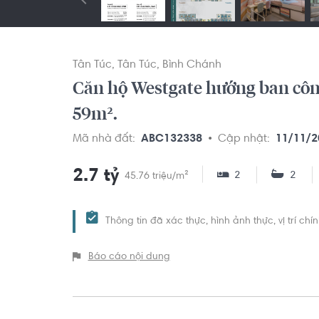
Tân Túc
Tân Túc
Bình Chánh
Căn hộ Westgate hướng ban công
59m².
Mã nhà đất:
ABC132338
Cập nhật:
11/11/2
2.7 tỷ
2
2
45.76 triệu/m²
Thông tin đã xác thực, hình ảnh thực, vị trí ch
Báo cáo nội dung