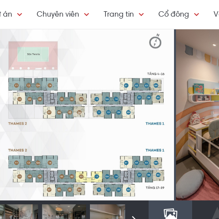
 án
Chuyên viên
Trang tin
Cổ đông
V