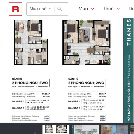
Mua
Thuê
Dự
Mua nhà