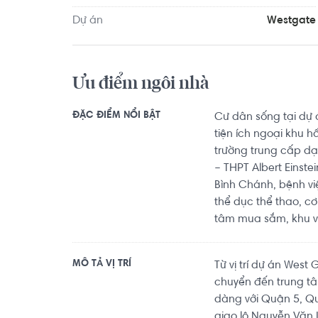
Năng Khiếu TDTT Nguyễn Thị Định khoảng 5.4km. D
Dự án
Westgate
khoảng 8.0km, Peace Yoga khoảng 9.0km. Tọa lạc t
ích về y tế, giáo dục và giải trí.
Ưu điểm ngôi nhà
ĐẶC ĐIỂM NỔI BẬT
Cư dân sống tại dự 
tiện ích ngoại khu 
trường trung cấp dạ
– THPT Albert Einste
Bình Chánh, bệnh vi
thể dục thể thao, c
tâm mua sắm, khu vui
MÔ TẢ VỊ TRÍ
Từ vị trí dự án Wes
chuyển đến trung tâ
dàng với Quận 5, Q
giao lộ Nguyễn Văn 