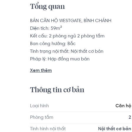
Tổng quan
BÁN CĂN HỘ WESTGATE, BÌNH CHÁNH

Diện tích: 59m²

Kết cấu: 2 phòng ngủ 2 phòng tắm

Ban công hướng: Bắc

Tình trạng nội thất: Nội thất cơ bản

Pháp lý: Hợp đồng mua bán

Xem thêm
Từ vị trí dự án West Gate Park Bình Chánh, bạn
1, đến Phú Mỹ Hưng, kết nối giao thông dễ dàn
Thông tin cơ bản
Cách Ngã 4 giao lộ Nguyễn Văn Linh và Quốc lộ 
1A đi về các tỉnh Miền Tây khoảng 12 phút đi x
phút đi xe, cách Quận 5 khoảng 9.5km, tương đ
Loại hình
Căn hộ
khoảng 16km, khoảng 30 phút đi xe,...

Phòng tắm
2
Căn hộ có vị trí cách Trường Tiểu học Hoàng M
Tình hình nội thất
Nội thất cơ bản