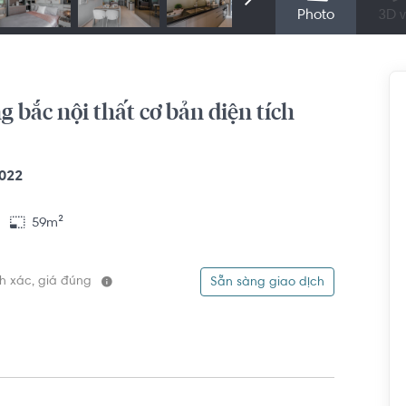
Photo
3D v
 bắc nội thất cơ bản diện tích
022
59m²
ính xác, giá đúng
Sẵn sàng giao dịch