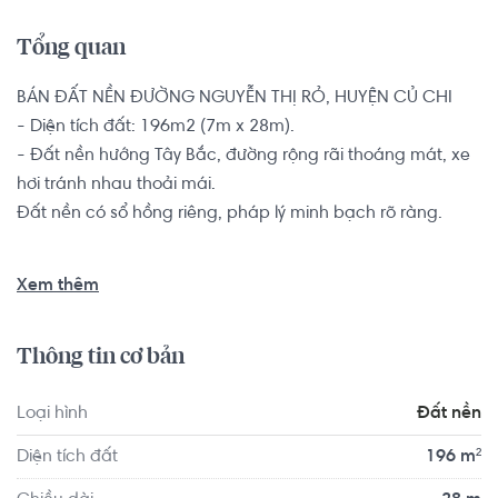
Tổng quan
BÁN ĐẤT NỀN ĐƯỜNG NGUYỄN THỊ RỎ, HUYỆN CỦ CHI

- Diện tích đất: 196m2 (7m x 28m). 

- Đất nền hướng Tây Bắc, đường rộng rãi thoáng mát, xe 
hơi tránh nhau thoải mái.

Đất nền có sổ hồng riêng, pháp lý minh bạch rõ ràng.

Vị trí nhà ngay đường NGUYỄN THỊ RỎ, cách cầu vượt Củ 
Xem thêm
Chi 2km, cách công an huyện 200m. Từ đường chính dễ 
dàng di chuyển đến các tuyến đường lớn. Khu vực xung 
Thông tin cơ bản
quanh có đầy đủ mọi tiện ích.
Loại hình
Đất nền
Diện tích đất
196 m²