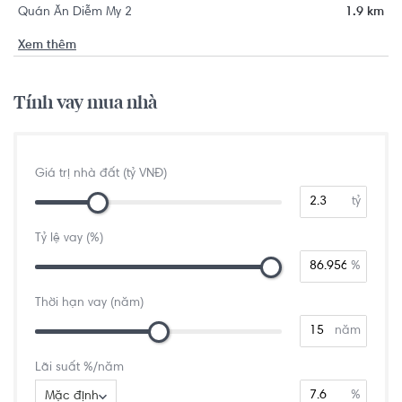
Quán Ăn Diễm My 2
1.9 km
Xem thêm
Tính vay mua nhà
Giá trị nhà đất (tỷ VNĐ)
tỷ
Tỷ lệ vay (%)
%
Thời hạn vay (năm)
năm
Lãi suất %/năm
%
Mặc định