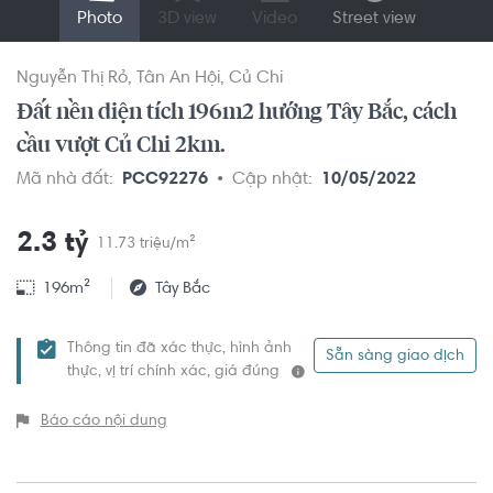
Photo
3D view
Video
Street view
Nguyễn Thị Rỏ
Tân An Hội
Củ Chi
Đất nền diện tích 196m2 hướng Tây Bắc, cách
cầu vượt Củ Chi 2km.
Mã nhà đất:
PCC92276
Cập nhật:
10/05/2022
2.3 tỷ
11.73 triệu/m²
196m²
Tây Bắc
Thông tin đã xác thực, hình ảnh
Sẵn sàng giao dịch
thực, vị trí chính xác, giá đúng
Báo cáo nội dung