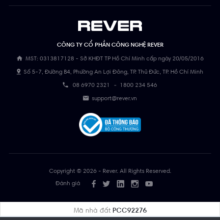
CÔNG TY CỔ PHẦN CÔNG NGHỆ REVER
MST: 0313817128 - Sở KHĐT TP Hồ Chí Minh cấp ngày 20/05/2016
Số 5-7, Đường B4, Phường An Lợi Đông, TP. Thủ Đức, TP. Hồ Chí Minh
08 6970 2321
-
1800 234 546
support@rever.vn
Copyright © 2026 - Rever. All Rights Reserved.
Đánh giá
Mã nhà đất
PCC92276