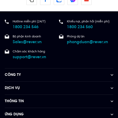
Hotline miễn phí (24/7)
Khiếu nại, phản hồi (miễn phí)
1800 234 546
1800 234 560
Bộ phận kinh doanh
Phòng dự án
Sales@rever.vn
phongduan@rever.vn
Chăm sóc khách hàng
support@rever.vn
CÔNG TY
DỊCH VỤ
THÔNG TIN
ỨNG DỤNG