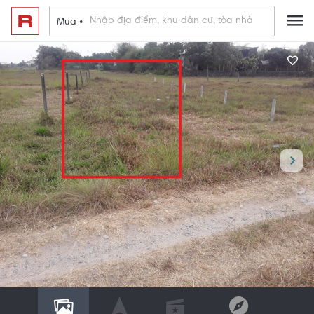
Mua •