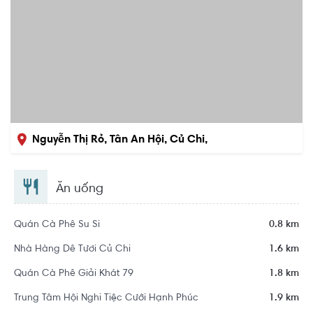
Nguyễn Thị Rỏ, Tân An Hội, Củ Chi,
Hồ Chí Minh
Ăn uống
Quán Cà Phê Su Si
0.8 km
Nhà Hàng Dê Tươi Củ Chi
1.6 km
Quán Cà Phê Giải Khát 79
1.8 km
Trung Tâm Hội Nghi Tiệc Cưới Hạnh Phúc
1.9 km