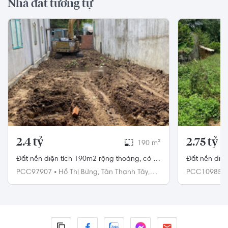
Nhà đất tương tự
2.4 tỷ
2.75 tỷ
190 m²
Đất nền diện tích 190m2 rộng thoáng, có sổ
Đất nền diện
hồng riêng.
hướng Đông
PCC97907
•
Hồ Thị Bưng,
Tân Thạnh Tây,
PCC109854
Củ Chi
Thạnh Đông,