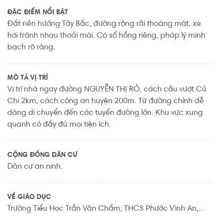
ĐẶC ĐIỂM NỔI BẬT
Đất nền hướng Tây Bắc, đường rộng rãi thoáng mát, xe
hơi tránh nhau thoải mái. Có sổ hồng riêng, pháp lý minh
bạch rõ ràng.
MÔ TẢ VỊ TRÍ
Vị trí nhà ngay đường NGUYỄN THỊ RỎ, cách cầu vượt Củ
Chi 2km, cách công an huyện 200m. Từ đường chính dễ
dàng di chuyển đến các tuyến đường lớn. Khu vực xung
quanh có đầy đủ mọi tiện ích.
CỘNG ĐỒNG DÂN CƯ
Dân cư an ninh.
VỀ GIÁO DỤC
Trường Tiểu Học Trần Văn Chẩm, THCS Phước Vĩnh An,...