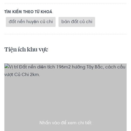
TÌM KIẾM THEO TỪ KHOÁ
đất nền huyện củ chi
bán đất củ chi
Tiện ích khu vực
Nhấn vào để xem chi tiết