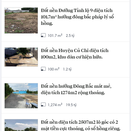
Đất nền Đường Tỉnh lộ 9 diện tích
101.7m² hướng đông bắc pháp lý sổ
hồng.
101.7 m²
2.5 tỷ
Đất nền Huyện Củ Chi diện tích
100m2, khu dân cư hiện hữu.
100 m²
1.2 tỷ
Đất nền hướng Đông Bắc mát mẻ,
diện tích 1274m2 rộng thoáng.
1,274 m²
19.5 tỷ
Đất nền diện tích 2507m2 lô góc có 2
mặt tiền cực thoáng, có sổ hồng riêng.