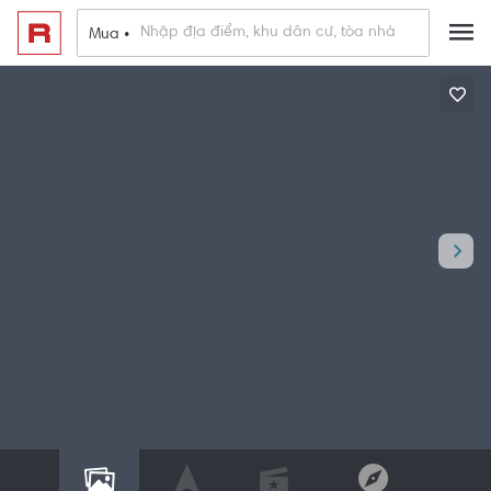
Mua •