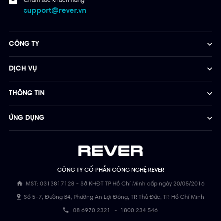
Chăm sóc khách hàng
support@rever.vn
CÔNG TY
DỊCH VỤ
THÔNG TIN
ỨNG DỤNG
CÔNG TY CỔ PHẦN CÔNG NGHỆ REVER
MST: 0313817128 - Sở KHĐT TP Hồ Chí Minh cấp ngày 20/05/2016
Số 5-7, Đường B4, Phường An Lợi Đông, TP. Thủ Đức, TP. Hồ Chí Minh
08 6970 2321
-
1800 234 546