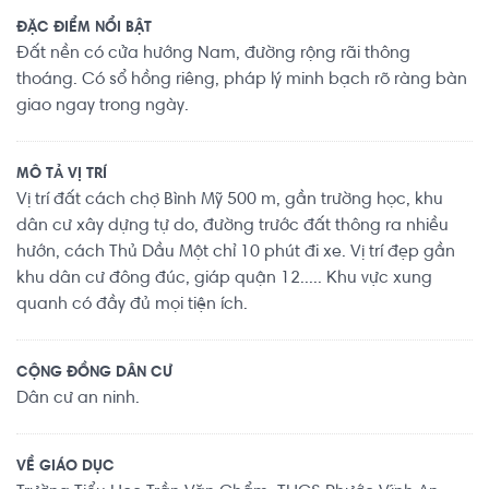
ĐẶC ĐIỂM NỔI BẬT
Đất nền có cửa hướng Nam, đường rộng rãi thông
thoáng. Có sổ hồng riêng, pháp lý minh bạch rõ ràng bàn
giao ngay trong ngày.
MÔ TẢ VỊ TRÍ
Vị trí đất cách chợ Bình Mỹ 500 m, gần trường học, khu
dân cư xây dựng tự do, đường trước đất thông ra nhiều
hướn, cách Thủ Dầu Một chỉ 10 phút đi xe. Vị trí đẹp gần
khu dân cư đông đúc, giáp quận 12..... Khu vực xung
quanh có đầy đủ mọi tiện ích.
CỘNG ĐỒNG DÂN CƯ
Dân cư an ninh.
VỀ GIÁO DỤC