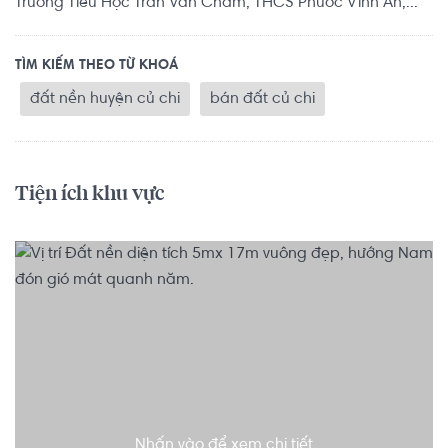
Trường Tiểu Học Trần Văn Chẩm, THCS Phước Vĩnh An,...
TÌM KIẾM THEO TỪ KHOÁ
đất nền huyện củ chi
bán đất củ chi
Tiện ích khu vực
Nhấn vào để xem chi tiết