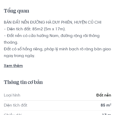
Tổng quan
BÁN ĐẤT NỀN ĐƯỜNG HÀ DUY PHIÊN, HUYỆN CỦ CHI

- Diện tích đất: 85m2 (5m x 17m). 

- Đất nền có cửa hướng Nam, đường rộng rãi thông 
thoáng.

Đất có sổ hồng riêng, pháp lý minh bạch rõ ràng bàn giao 
ngay trong ngày.

Xem thêm
Vị trí đất cách chợ Bình Mỹ 500 m, gần trường học, khu 
dân cư xây dựng tự do, đường trước đất thông ra nhiều 
Thông tin cơ bản
hướn, cách Thủ Dầu Một chỉ 10 phút đi xe. Vị trí đẹp gần 
khu dân cư đông đúc, giáp quận 12..... Khu vực xung 
Loại hình
Đất nền
quanh có đầy đủ mọi tiện ích.
Diện tích đất
85 m²