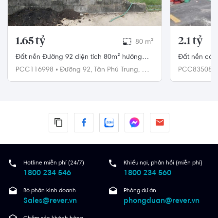
1.65 tỷ
2.1 tỷ
80 m²
Đất nền Đường 92 diện tích 80m² hướng
Đất nền có 
bắc pháp lý sổ hồng.
8m, diện tíc
PCC116998
•
Đường 92,
Tân Phú Trung,
Củ
PCC83508
Chi
Hotline miễn phí (24/7)
Khiếu nại, phản hồi (miễn phí)
1800 234 546
1800 234 560
Bộ phận kinh doanh
Phòng dự án
Sales@rever.vn
phongduan@rever.vn