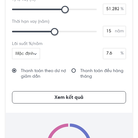
%
Thời hạn vay (năm)
năm
Lãi suất %/năm
%
Mặc định
Thanh toán theo dư nợ
Thanh toán đều hàng
giảm dần
tháng
Xem kết quả