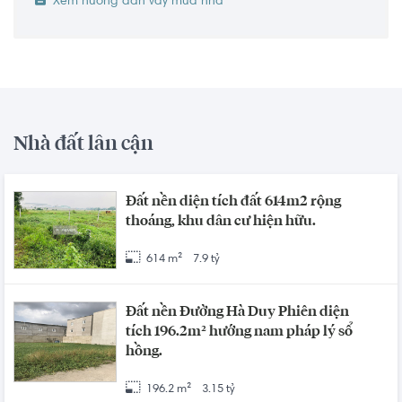
Xem hướng dẫn vay mua nhà
Nhà đất lân cận
Đất nền diện tích đất 614m2 rộng
thoáng, khu dân cư hiện hữu.
614 m²
7.9 tỷ
Đất nền Đường Hà Duy Phiên diện
tích 196.2m² hướng nam pháp lý sổ
hồng.
196.2 m²
3.15 tỷ