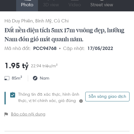
Photo
3D view
Video
Street view
Hà Duy Phiên
Bình Mỹ
Củ Chi
Đất nền diện tích 5mx 17m vuông đẹp, hướng
Nam đón gió mát quanh năm.
Mã nhà đất:
PCC94768
Cập nhật:
17/05/2022
1.95 tỷ
22.94 triệu/m²
85m²
Nam
Thông tin đã xác thực, hình ảnh
Sẵn sàng giao dịch
thực, vị trí chính xác, giá đúng
Báo cáo nội dung