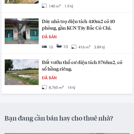
140 m²
1.9 tỷ
Dãy nhà trọ diện tích 410m2 có 10
phòng, gần KCN Tây Bắc Củ Chi.
ĐÃ BÁN
10
10
416 m²
3.89 tỷ
Đất vườn thổ cư diện tích 8765m2, có
sổ hồng riêng.
ĐÃ BÁN
8,765 m²
14 tỷ
Bạn đang cần bán hay cho thuê nhà?