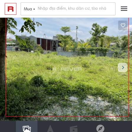
Mua •