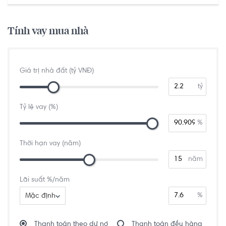
Chí Minh
Tính vay mua nhà
Giá trị nhà đất (tỷ VNĐ)
tỷ
Tỷ lệ vay (%)
%
Thời hạn vay (năm)
năm
Lãi suất %/năm
%
Mặc định
Thanh toán theo dư nợ
Thanh toán đều hàng