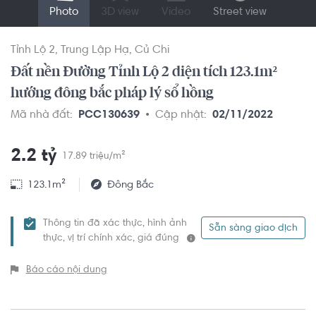
Photo
3D view
Video
Street view
Tỉnh Lộ 2
Trung Lập Hạ
Củ Chi
Đất nền Đường Tỉnh Lộ 2 diện tích 123.1m²
hướng đông bắc pháp lý sổ hồng
Mã nhà đất:
PCC130639
Cập nhật:
02/11/2022
2.2 tỷ
17.89 triệu/m²
123.1m²
Đông Bắc
Thông tin đã xác thực, hình ảnh
Sẵn sàng giao dịch
thực, vị trí chính xác, giá đúng
Báo cáo nội dung