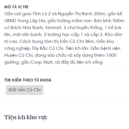
MÔ TẢ VỊ TRÍ
Gần nút giao Tỉnh Lộ 2 và Nguyễn Thị Rành 200m, gần kế
UBND Trung Lập Hạ, gần trường mầm non. Bán kính 500m
có Bách Hóa Xanh, Vinmart, 2 chợ truyền thống, 1 hồ bơi
lớn, một sân banh, 2 trường học cấp 1 và cấp 2. Khu dân
trí cao. Cách trung tâm thị trấn Củ Chi 3Km, Gần khu
công nghiệp Tây Bắc Củ Chi. Tiện ích lớn: Gần bệnh viện
Huyện Củ Chi, đang sửa chữa và xây dựng thêm 1000
giường, gần Coop Mart, và đầy đủ tiện ích sống.
TÌM KIẾM THEO TỪ KHOÁ
Đất nền Củ Chi
Tiện ích khu vực