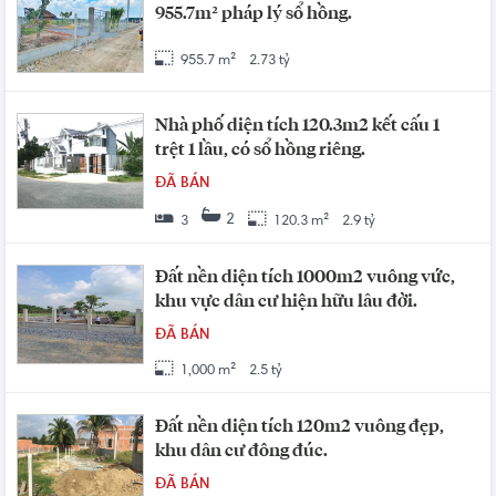
955.7m² pháp lý sổ hồng.
955.7 m²
2.73 tỷ
Nhà phố diện tích 120.3m2 kết cấu 1
trệt 1 lầu, có sổ hồng riêng.
ĐÃ BÁN
2
3
120.3 m²
2.9 tỷ
Đất nền diện tích 1000m2 vuông vức,
khu vực dân cư hiện hữu lâu đời.
ĐÃ BÁN
1,000 m²
2.5 tỷ
Đất nền diện tích 120m2 vuông đẹp,
khu dân cư đông đúc.
ĐÃ BÁN