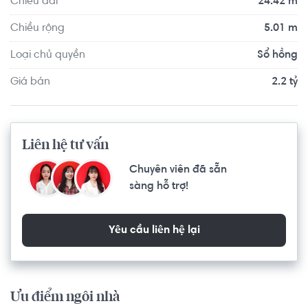
Chiều dài
24.42 m
và xây dựng thêm 1000 giường, gần Coop Mart, và đầy 
đủ tiện ích sống.
Chiều rộng
5.01 m
Loại chủ quyền
Sổ hồng
Giá bán
2.2 tỷ
Liên hệ tư vấn
Chuyên viên đã sẵn
sàng hỗ trợ!
Yêu cầu liên hệ lại
Ưu điểm ngôi nhà