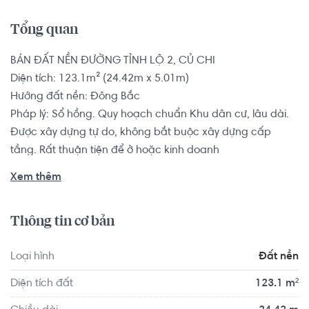
Tổng quan
BÁN ĐẤT NỀN ĐƯỜNG TỈNH LỘ 2, CỦ CHI

Diện tích: 123.1m² (24.42m x 5.01m)

Hướng đất nền: Đông Bắc

Pháp lý: Sổ hồng. Quy hoạch chuẩn Khu dân cư, lâu dài. 
Được xây dựng tự do, không bắt buộc xây dựng cấp 
tầng. Rất thuận tiện để ở hoặc kinh doanh

Xem thêm
Gần nút giao Tỉnh Lộ 2 và Nguyễn Thị Rành 200m, gần kế 
UBND Trung Lập Hạ, gần trường mầm non. Bán kính 500m 
Thông tin cơ bản
có Bách Hóa Xanh, Vinmart, 2 chợ truyền thống, 1 hồ bơi 
lớn, một sân banh, 2 trường học cấp 1 và cấp 2. Khu dân 
Loại hình
Đất nền
trí cao. Cách trung tâm thị trấn Củ Chi 3Km, Gần khu 
công nghiệp Tây Bắc Củ Chi.

Diện tích đất
123.1 m²
Tiện ích lớn: Gần bệnh viện Huyện Củ Chi, đang sửa chữa 