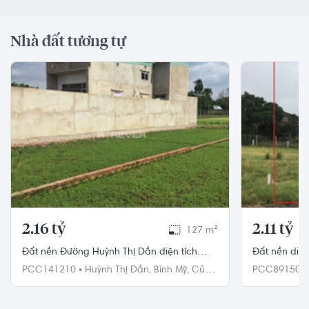
Nhà đất tương tự
2.16 tỷ
2.11 tỷ
127 m²
Đất nền Đường Huỳnh Thị Dần diện tích
Đất nền diệ
127m² pháp lý sổ hồng.
tiền đường 5
PCC141210
•
Huỳnh Thị Dần,
Bình Mỹ,
Củ
PCC89150
Chi
Chi