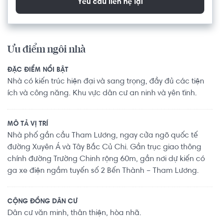
Yêu cầu liên hệ lại
Ưu điểm ngôi nhà
ĐẶC ĐIỂM NỔI BẬT
Nhà có kiến trúc hiện đại và sang trọng, đầy đủ các tiện
ích và công năng. Khu vực dân cư an ninh và yên tĩnh.
MÔ TẢ VỊ TRÍ
Nhà phố gần cầu Tham Lương, ngay cửa ngõ quốc tế
đường Xuyên Á và Tây Bắc Củ Chi. Gần trục giao thông
chính đường Trường Chinh rộng 60m, gần nơi dự kiến có
ga xe điện ngầm tuyến số 2 Bến Thành – Tham Lương.
CỘNG ĐỒNG DÂN CƯ
Dân cư văn minh, thân thiện, hòa nhã.