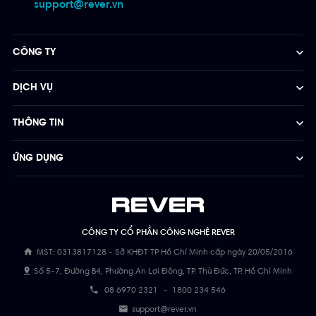
support@rever.vn
CÔNG TY
DỊCH VỤ
THÔNG TIN
ỨNG DỤNG
CÔNG TY CỔ PHẦN CÔNG NGHỆ REVER
MST: 0313817128 - Sở KHĐT TP Hồ Chí Minh cấp ngày 20/05/2016
Số 5-7, Đường B4, Phường An Lợi Đông, TP. Thủ Đức, TP. Hồ Chí Minh
08 6970 2321
-
1800 234 546
support@rever.vn