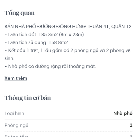
Tổng quan
BÁN NHÀ PHỐ ĐƯỜNG ĐÔNG HƯNG THUẬN 41, QUẬN 12

- Diện tích đất: 185.3m2 (8m x 23m).

- Diện tích sử dụng: 158.8m2.

- Kết cấu 1 trệt, 1 lầu gồm có 2 phòng ngủ và 2 phòng vệ 
sinh.

- Nhà phố có đường rộng rãi thoáng mát.

Nhà có sổ hồng riêng, pháp lý minh bạch rõ ràng bàn 
Xem thêm
giao ngay cho khách có thiện chí.

Thông tin cơ bản
Nhà phố gần cầu Tham Lương, ngay cửa ngõ quốc tế 
đường Xuyên Á và Tây Bắc Củ Chi. Gần trục giao thông 
Loại hình
Nhà phố
chính đường Trường Chinh rộng 60m, gần nơi dự kiến có 
ga xe điện ngầm tuyến số 2 Bến Thành – Tham Lương.
Phòng ngủ
2