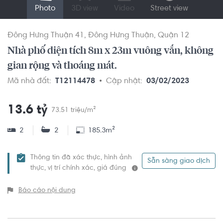
Photo
3D view
Video
Street view
Đông Hưng Thuận 41
Đông Hưng Thuận
Quận 12
Nhà phố diện tích 8m x 23m vuông vắn, không
gian rộng và thoáng mát.
Mã nhà đất:
T12114478
Cập nhật:
03/02/2023
13.6 tỷ
73.51 triệu/m²
2
2
185.3m²
Thông tin đã xác thực, hình ảnh
Sẵn sàng giao dịch
thực, vị trí chính xác, giá đúng
Báo cáo nội dung