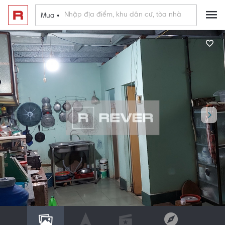
Mua •