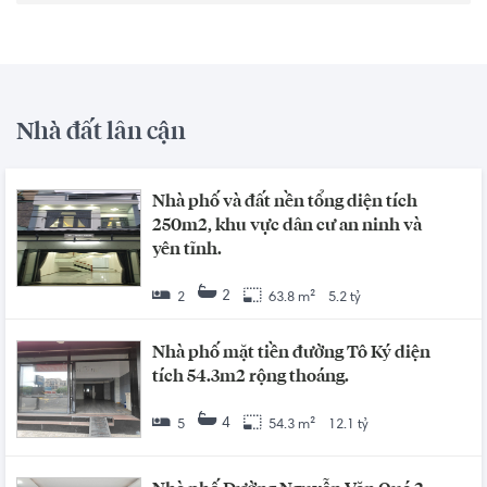
Nhà đất lân cận
Nhà phố và đất nền tổng diện tích
250m2, khu vực dân cư an ninh và
yên tĩnh.
2
2
63.8 m²
5.2 tỷ
Nhà phố mặt tiền đường Tô Ký diện
tích 54.3m2 rộng thoáng.
4
5
54.3 m²
12.1 tỷ