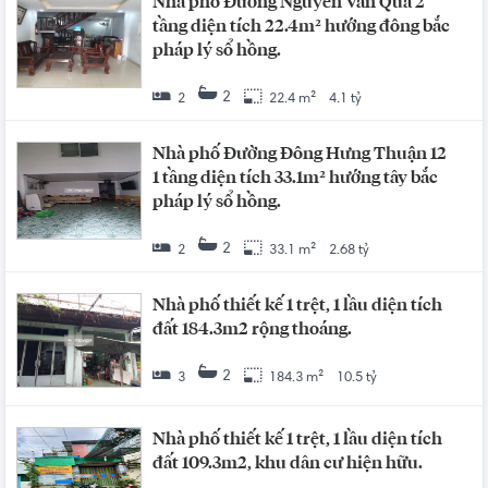
Nhà phố Đường Nguyễn Văn Quá 2
tầng diện tích 22.4m² hướng đông bắc
pháp lý sổ hồng.
2
2
22.4 m²
4.1 tỷ
Nhà phố Đường Đông Hưng Thuận 12
1 tầng diện tích 33.1m² hướng tây bắc
pháp lý sổ hồng.
2
2
33.1 m²
2.68 tỷ
Nhà phố thiết kế 1 trệt, 1 lầu diện tích
đất 184.3m2 rộng thoáng.
2
3
184.3 m²
10.5 tỷ
Nhà phố thiết kế 1 trệt, 1 lầu diện tích
đất 109.3m2, khu dân cư hiện hữu.