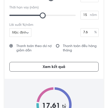
Thời hạn vay (năm)
năm
Lãi suất %/năm
%
Mặc định
Thanh toán theo dư nợ
Thanh toán đều hàng
giảm dần
tháng
Xem kết quả
17.61
tỷ