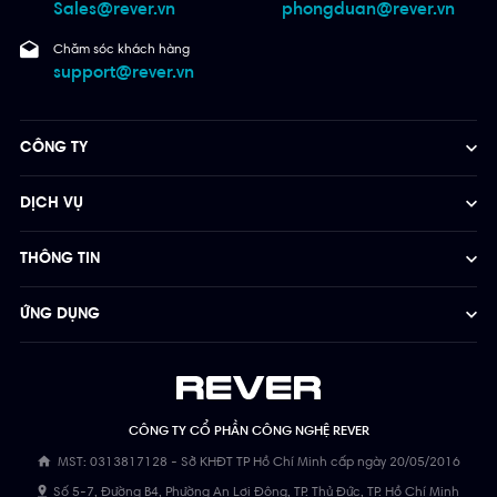
Sales@rever.vn
phongduan@rever.vn
Chăm sóc khách hàng
support@rever.vn
CÔNG TY
DỊCH VỤ
THÔNG TIN
ỨNG DỤNG
CÔNG TY CỔ PHẦN CÔNG NGHỆ REVER
MST: 0313817128 - Sở KHĐT TP Hồ Chí Minh cấp ngày 20/05/2016
Số 5-7, Đường B4, Phường An Lợi Đông, TP. Thủ Đức, TP. Hồ Chí Minh