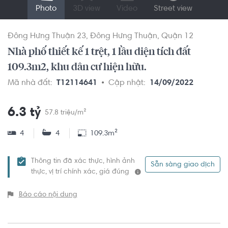
Photo
3D view
Video
Street view
Đông Hưng Thuận 23
Đông Hưng Thuận
Quận 12
Nhà phố thiết kế 1 trệt, 1 lầu diện tích đất
109.3m2, khu dân cư hiện hữu.
Mã nhà đất:
T12114641
Cập nhật:
14/09/2022
6.3 tỷ
57.8 triệu/m²
4
4
109.3m²
Thông tin đã xác thực, hình ảnh
Sẵn sàng giao dịch
thực, vị trí chính xác, giá đúng
Báo cáo nội dung