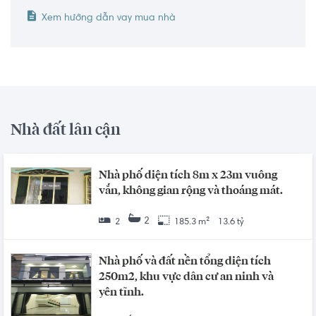
Xem hướng dẫn vay mua nhà
Nhà đất lân cận
Nhà phố diện tích 8m x 23m vuông
vắn, không gian rộng và thoáng mát.
2
2
185.3 m²
13.6 tỷ
Nhà phố và đất nền tổng diện tích
250m2, khu vực dân cư an ninh và
yên tĩnh.