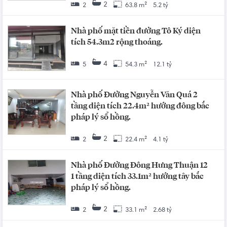
2
2
63.8 m²
5.2 tỷ
Nhà phố mặt tiền đường Tô Ký diện
tích 54.3m2 rộng thoáng.
4
5
54.3 m²
12.1 tỷ
Nhà phố Đường Nguyễn Văn Quá 2
tầng diện tích 22.4m² hướng đông bắc
pháp lý sổ hồng.
2
2
22.4 m²
4.1 tỷ
Nhà phố Đường Đông Hưng Thuận 12
1 tầng diện tích 33.1m² hướng tây bắc
pháp lý sổ hồng.
2
2
33.1 m²
2.68 tỷ