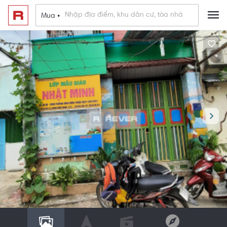
Mua •