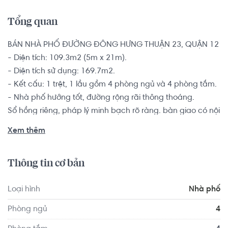
Tổng quan
BÁN NHÀ PHỐ ĐƯỜNG ĐÔNG HƯNG THUẬN 23, QUẬN 12

- Diện tích: 109.3m2 (5m x 21m).

- Diện tích sử dụng: 169.7m2.

- Kết cấu: 1 trệt, 1 lầu gồm 4 phòng ngủ và 4 phòng tắm.

- Nhà phố hướng tốt, đường rộng rãi thông thoáng.

Sổ hồng riêng, pháp lý minh bạch rõ ràng. bàn giao có nội 
thất cơ bản.

Xem thêm
Nhà phố gần cầu Tham Lương, ngay cửa ngõ quốc tế 
Thông tin cơ bản
đường Xuyên Á và Tây Bắc Củ Chi. Gần trục giao thông 
chính đường Trường Chinh rộng 60m, gần nơi dự kiến có 
Loại hình
Nhà phố
ga xe điện ngầm tuyến số 2 Bến Thành – Tham Lương.
Phòng ngủ
4