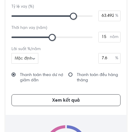
Tỷ lệ vay (%)
%
Thời hạn vay (năm)
năm
Lãi suất %/năm
%
Mặc định
Thanh toán theo dư nợ
Thanh toán đều hàng
giảm dần
tháng
Xem kết quả