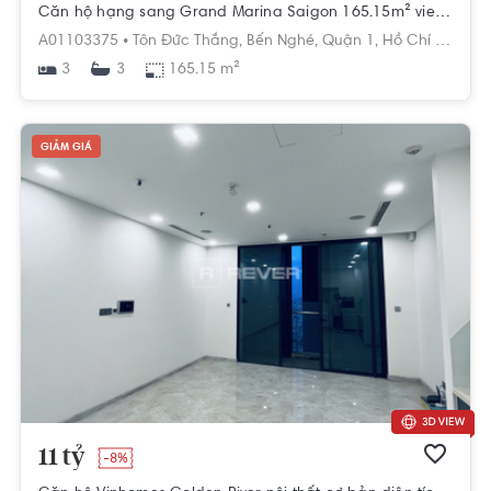
Căn hộ hạng sang Grand Marina Saigon 165.15m² view sông đẹp nhất tòa Lake
A01103375 •
Tôn Đức Thắng,
Bến Nghé,
Quận 1,
Hồ Chí Minh
3
165.15 m²
3
GIẢM GIÁ
11 tỷ
-8%