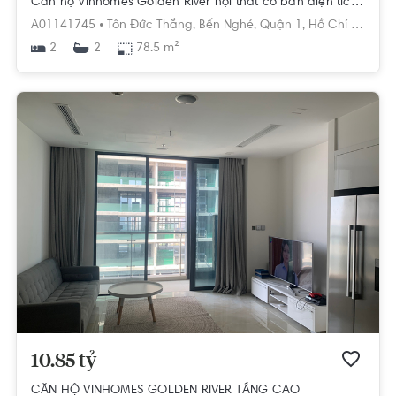
Căn hộ Vinhomes Golden River nội thất cơ bản diện tích 78.5m².
A01141745 •
Tôn Đức Thắng,
Bến Nghé,
Quận 1,
Hồ Chí Minh
2
78.5 m²
2
10.85 tỷ
CĂN HỘ VINHOMES GOLDEN RIVER TẦNG CAO