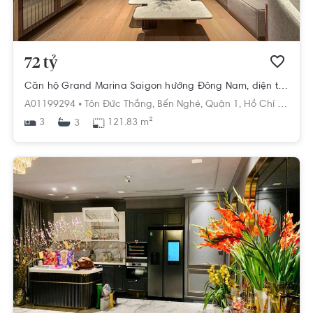
72 tỷ
Căn hộ Grand Marina Saigon hướng Đông Nam, diện tích 121.83m²
A01199294 •
Tôn Đức Thắng,
Bến Nghé,
Quận 1,
Hồ Chí Minh
3
121.83 m²
3