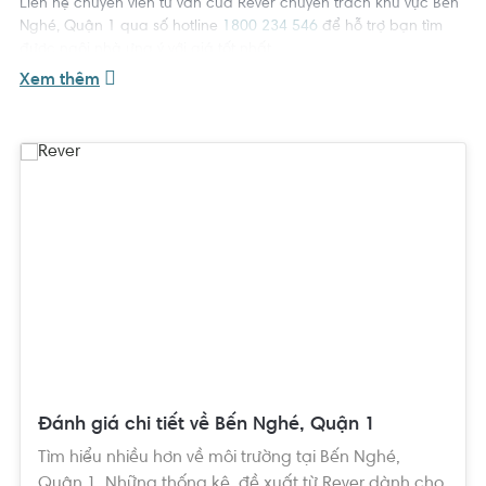
Liên hệ chuyên viên tư vấn của Rever chuyên trách khu vực Bến
Nghé, Quận 1 qua số hotline
1800 234 546
để hỗ trợ bạn tìm
được ngôi nhà ưng ý với giá tốt nhất.
Xem thêm
Đánh giá chi tiết về Bến Nghé, Quận 1
Tìm hiểu nhiều hơn về môi trường tại Bến Nghé,
Quận 1. Những thống kê, đề xuất từ Rever dành cho