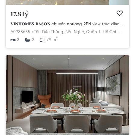
17.8 tỷ
𝐕𝐈𝐍𝐇𝐎𝐌𝐄𝐒 𝐁𝐀𝐒𝐎𝐍 chuyển nhượng 2PN view trực diện CBD Icons, sông SG, Thủ Thiêm
A0988635 •
Tôn Đức Thắng,
Bến Nghé,
Quận 1,
Hồ Chí Minh
2
79 m²
2