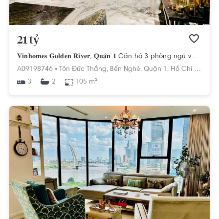
21 tỷ
𝐕𝐢𝐧𝐡𝐨𝐦𝐞𝐬 𝐆𝐨𝐥𝐝𝐞𝐧 𝐑𝐢𝐯𝐞𝐫, 𝐐𝐮𝐚̣̂𝐧 𝟏 Căn hộ 3 phòng ngủ vòng cung view LM81. LH 0768892255
A09198746 •
Tôn Đức Thắng,
Bến Nghé,
Quận 1,
Hồ Chí Minh
3
105 m²
2