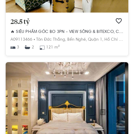
28.5 tỷ
🔥 SIÊU PHẨM GÓC BO 3PN - VIEW SÔNG & BITEXCO, CHỈ 28.5 TỶ! 🔥
A09113466 •
Tôn Đức Thắng,
Bến Nghé,
Quận 1,
Hồ Chí Minh
3
121 m²
2