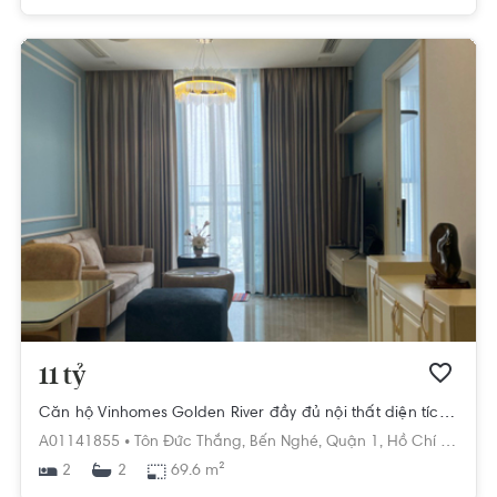
11 tỷ
Căn hộ Vinhomes Golden River đầy đủ nội thất diện tích 69.6m².
A01141855 •
Tôn Đức Thắng,
Bến Nghé,
Quận 1,
Hồ Chí Minh
2
69.6 m²
2