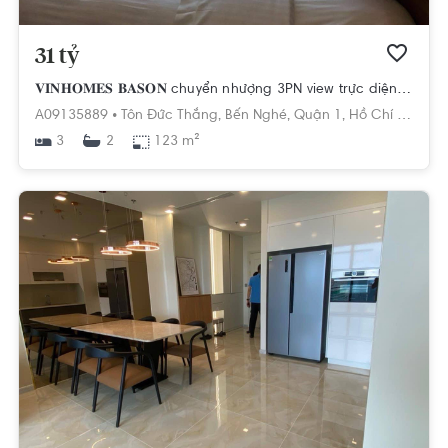
31 tỷ
𝐕𝐈𝐍𝐇𝐎𝐌𝐄𝐒 𝐁𝐀𝐒𝐎𝐍 chuyển nhượng 3PN view trực diện CBD Icons, LM81, sông SG, Thủ Thiêm...
A09135889 •
Tôn Đức Thắng,
Bến Nghé,
Quận 1,
Hồ Chí Minh
3
123 m²
2