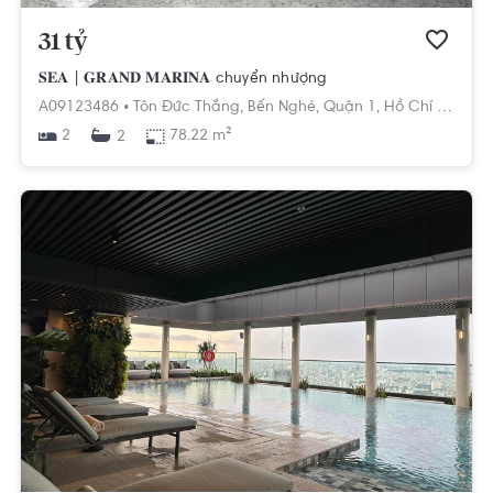
31 tỷ
𝐒𝐄𝐀 | 𝐆𝐑𝐀𝐍𝐃 𝐌𝐀𝐑𝐈𝐍𝐀 chuyển nhượng
A09123486 •
Tôn Đức Thắng,
Bến Nghé,
Quận 1,
Hồ Chí Minh
2
78.22 m²
2