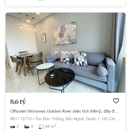
8.6 tỷ
Officetel Vinhomes Golden River diện tích 68m2, đầy đủ nội thất.
N01115710 •
Tôn Đức Thắng,
Bến Nghé,
Quận 1,
Hồ Chí Minh
2
68 m²
2