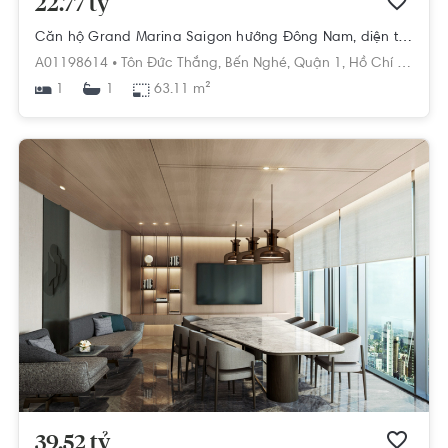
22.77 tỷ
Căn hộ Grand Marina Saigon hướng Đông Nam, diện tích 63.11m²
A01198614 •
Tôn Đức Thắng,
Bến Nghé,
Quận 1,
Hồ Chí Minh
1
63.11 m²
1
39.52 tỷ