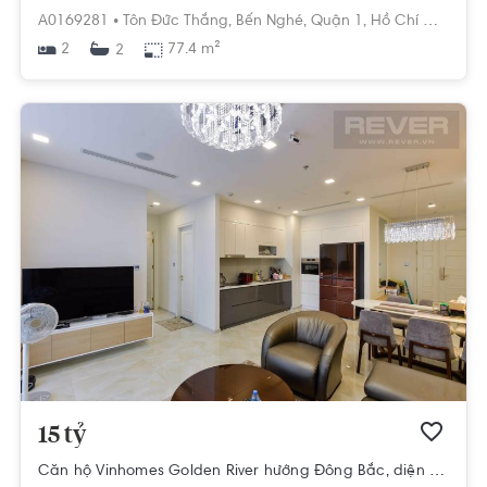
A0169281 •
Tôn Đức Thắng,
Bến Nghé,
Quận 1,
Hồ Chí Minh
2
77.4 m²
2
15 tỷ
Căn hộ Vinhomes Golden River hướng Đông Bắc, diện tích 78,5 m²