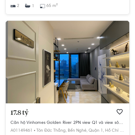
2
65 m²
1
17.8 tỷ
Căn hộ Vinhomes Golden River 2PN view Q1 và view sông, diện tích 90m²
A01149461 •
Tôn Đức Thắng,
Bến Nghé,
Quận 1,
Hồ Chí Minh