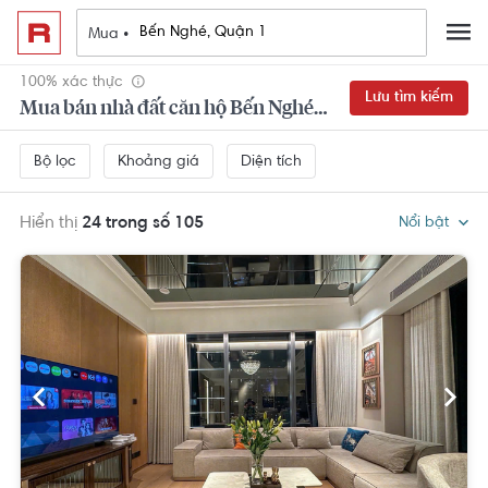
Mua •
100% xác thực
Lưu tìm kiếm
Mua bán nhà đất căn hộ Bến Nghé, Quận 1
Khoảng giá
Diện tích
Bộ lọc
Hiển thị
24 trong số 105
Nổi bật