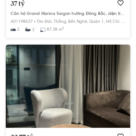
37 tỷ
Căn hộ Grand Marina Saigon hướng Đông Bắc, diện tích 87.38m²
A01198637 •
Tôn Đức Thắng,
Bến Nghé,
Quận 1,
Hồ Chí Minh
2
87.38 m²
2