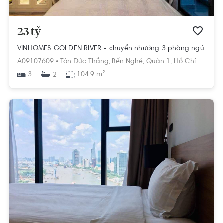
23 tỷ
VINHOMES GOLDEN RIVER - chuyển nhượng 3 phòng ngủ
A09107609 •
Tôn Đức Thắng,
Bến Nghé,
Quận 1,
Hồ Chí Minh
3
104.9 m²
2