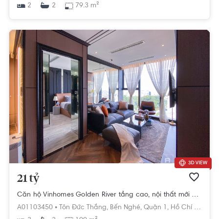
2
79.3 m²
2
21 tỷ
Căn hộ Vinhomes Golden River tầng cao, nội thất mới nhập khẩu Châu Âu
A01103450 •
Tôn Đức Thắng,
Bến Nghé,
Quận 1,
Hồ Chí Minh