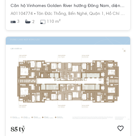
Căn hộ Vinhomes Golden River hướng Đông Nam, diện tích 110m²
A01104774 •
Tôn Đức Thắng,
Bến Nghé,
Quận 1,
Hồ Chí Minh
3
110 m²
2
85 tỷ