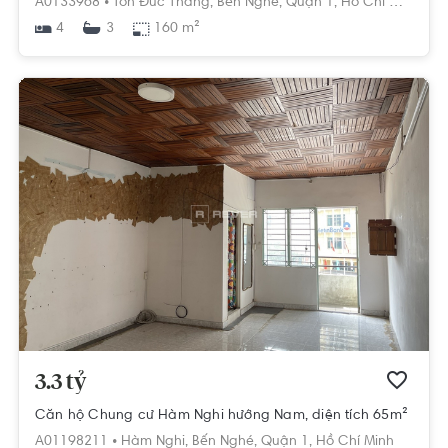
A0133968 •
Tôn Đức Thắng,
Bến Nghé,
Quận 1,
Hồ Chí Minh
4
160 m²
3
3.3 tỷ
Căn hộ Chung cư Hàm Nghi hướng Nam, diện tích 65m²
A01198211 •
Hàm Nghi,
Bến Nghé,
Quận 1,
Hồ Chí Minh