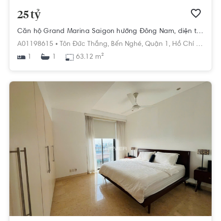
25 tỷ
Căn hộ Grand Marina Saigon hướng Đông Nam, diện tích 63.12m²
A01198615 •
Tôn Đức Thắng,
Bến Nghé,
Quận 1,
Hồ Chí Minh
1
63.12 m²
1