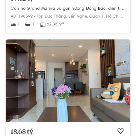
Căn hộ Grand Marina Saigon hướng Đông Bắc, diện tích 62.36m²
A01198599 •
Tôn Đức Thắng,
Bến Nghé,
Quận 1,
Hồ Chí Minh
1
62.36 m²
1
18.68 tỷ