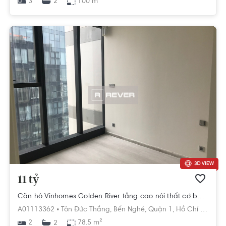
3
100 m²
2
11 tỷ
Căn hộ Vinhomes Golden River tầng cao nội thất cơ bản, ban công thoáng
A01113362 •
Tôn Đức Thắng,
Bến Nghé,
Quận 1,
Hồ Chí Minh
2
78.5 m²
2