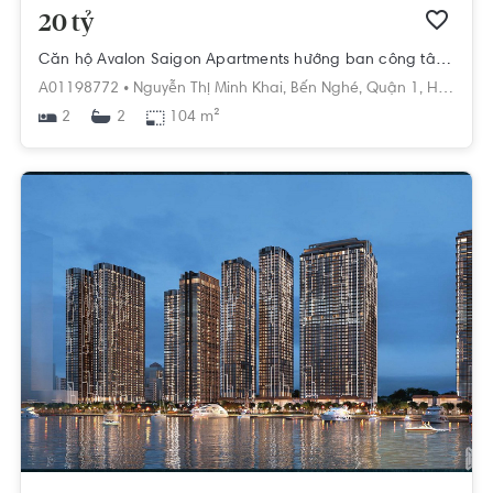
20 tỷ
Căn hộ Avalon Saigon Apartments hướng ban công tây đầy đủ nội thất diện tích 104m²
A01198772 •
Nguyễn Thị Minh Khai,
Bến Nghé,
Quận 1,
Hồ Chí Minh
2
104 m²
2