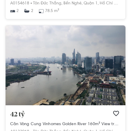
A0154618 •
Tôn Đức Thắng,
Bến Nghé,
Quận 1,
Hồ Chí Minh
2
78.5 m²
2
42 tỷ
Căn Vòng Cung Vinhomes Golden River 160m² View trọn Thủ Thiêm đẹp nhất dự án