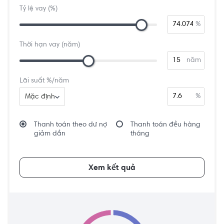
Tỷ lệ vay (%)
%
Thời hạn vay (năm)
năm
Lãi suất %/năm
%
Mặc định
Thanh toán theo dư nợ
Thanh toán đều hàng
giảm dần
tháng
Xem kết quả