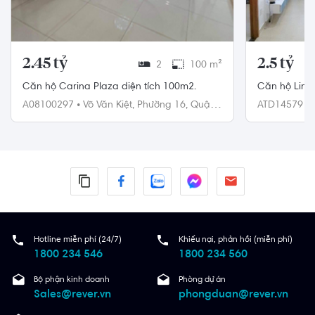
2.45 tỷ
2.5 tỷ
2
100 m²
Căn hộ Carina Plaza diện tích 100m2.
Căn hộ Linh Tây Tower hướng Tây Nam, diện
tích 88 m²
A08100297
•
Võ Văn Kiệt,
Phường 16,
Quận
ATD145791
8
Đức
Hotline miễn phí (24/7)
Khiếu nại, phản hồi (miễn phí)
1800 234 546
1800 234 560
Bộ phận kinh doanh
Phòng dự án
Sales@rever.vn
phongduan@rever.vn