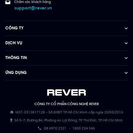
Chăm sóc khách hàng
support@rever.vn
CÔNG TY
DỊCH VỤ
THÔNG TIN
ỨNG DỤNG
CÔNG TY CỔ PHẦN CÔNG NGHỆ REVER
MST: 0313817128 - Sở KHĐT TP Hồ Chí Minh cấp ngày 20/05/2016
Số 5-7, Đường B4, Phường An Lợi Đông, TP. Thủ Đức, TP. Hồ Chí Minh
08 6970 2321
-
1800 234 546