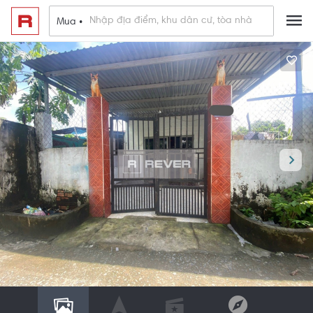
Mua •