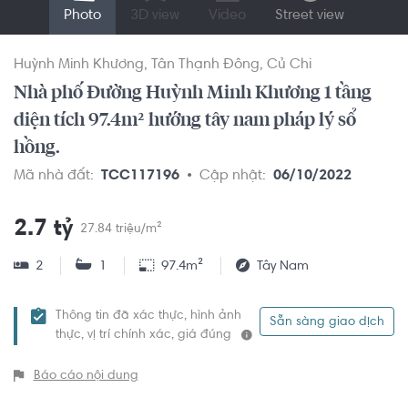
Photo
3D view
Video
Street view
Huỳnh Minh Khương
Tân Thạnh Đông
Củ Chi
Nhà phố Đường Huỳnh Minh Khương 1 tầng
diện tích 97.4m² hướng tây nam pháp lý sổ
hồng.
Mã nhà đất:
TCC117196
Cập nhật:
06/10/2022
2.7 tỷ
27.84 triệu/m²
2
1
97.4m²
Tây Nam
Thông tin đã xác thực, hình ảnh
Sẵn sàng giao dịch
thực, vị trí chính xác, giá đúng
Báo cáo nội dung