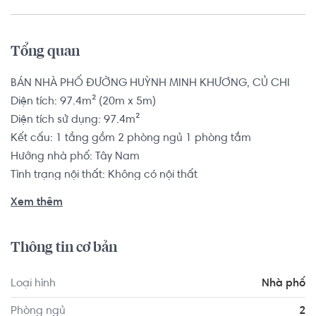
Tổng quan
BÁN NHÀ PHỐ ĐƯỜNG HUỲNH MINH KHƯƠNG, CỦ CHI

Diện tích: 97.4m² (20m x 5m)

Diện tích sử dụng: 97.4m²

Kết cấu: 1 tầng gồm 2 phòng ngủ 1 phòng tắm

Hướng nhà phố: Tây Nam

Tình trạng nội thất: Không có nội thất

Pháp lý: Sổ hồng

Xem thêm
Nhà phố có vị trí cách Trường THCS Nguyễn An Khương 
Thông tin cơ bản
khoảng 7.9km, cách Trường THCS Nguyễn Hồng Đào 
khoảng 9.1km. Tọa lạc tại vị trí thuận tiện di chuyển với 
Loại hình
Nhà phố
đầy đủ các tiện ích về y tế, giáo dục và giải trí.
Phòng ngủ
2