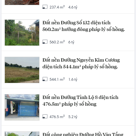
237.4 m²
4.6 tỷ
Đất nền Đường Số 132 diện tích
560.2m² hướng đông pháp lý sổ hồng.
560.2 m²
6 tỷ
Đất nền Đường Nguyễn Kim Cương
diện tích 544.1m² pháp lý sổ hồng.
544.1 m²
1.6 tỷ
Đất nền Đường Tỉnh Lộ 8 diện tích
476.5m² pháp lý sổ hồng
476.5 m²
5.2 tỷ
Đất công nghiệp Đường Hồ Văn Tắng