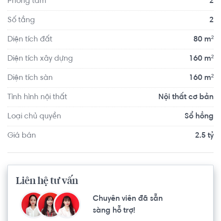
Phòng tắm
2
đủ mọi tiện ích.
Số tầng
2
Diện tích đất
80 m²
Diện tích xây dựng
160 m²
Diện tích sàn
160 m²
Tình hình nội thất
Nội thất cơ bản
Loại chủ quyền
Sổ hồng
Giá bán
2.5 tỷ
Liên hệ tư vấn
Chuyên viên đã sẵn
sàng hỗ trợ!