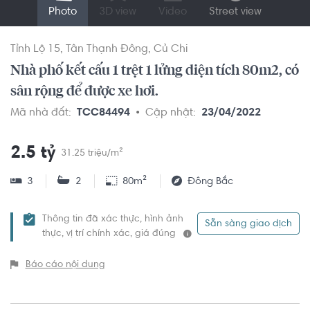
Photo
3D view
Video
Street view
Tỉnh Lộ 15
Tân Thạnh Đông
Củ Chi
Nhà phố kết cấu 1 trệt 1 lửng diện tích 80m2, có
sân rộng để được xe hơi.
Mã nhà đất:
TCC84494
Cập nhật:
23/04/2022
2.5 tỷ
31.25 triệu/m²
3
2
80m²
Đông Bắc
Thông tin đã xác thực, hình ảnh
Sẵn sàng giao dịch
thực, vị trí chính xác, giá đúng
Báo cáo nội dung