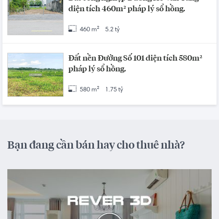
diện tích 460m² pháp lý sổ hồng.
460 m²
5.2 tỷ
Đất nền Đường Số 101 diện tích 580m²
pháp lý sổ hồng.
580 m²
1.75 tỷ
Bạn đang cần bán hay cho thuê nhà?