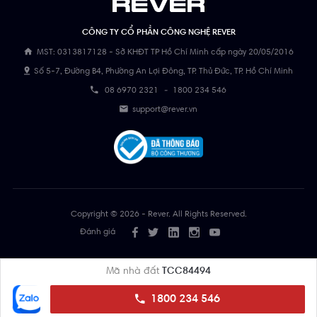
CÔNG TY CỔ PHẦN CÔNG NGHỆ REVER
MST: 0313817128 - Sở KHĐT TP Hồ Chí Minh cấp ngày 20/05/2016
Số 5-7, Đường B4, Phường An Lợi Đông, TP. Thủ Đức, TP. Hồ Chí Minh
08 6970 2321
-
1800 234 546
support@rever.vn
Copyright © 2026 - Rever. All Rights Reserved.
Đánh giá
Mã nhà đất
TCC84494
1800 234 546