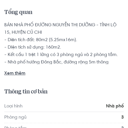
Tổng quan
BÁN NHÀ PHỐ ĐƯỜNG NGUYỄN THỊ DƯỠNG - TỈNH LỘ 
15, HUYỆN CỦ CHI

- Diện tích đất: 80m2 (5.25mx16m).

- DIện tích sử dụng: 160m2.

- Kết cấu 1 trệt 1 lửng có 3 phòng ngủ và 2 phòng tắm.

- Nhà phố hướng Đông Bắc, đường rộng 5m thông 
thoáng.

Xem thêm
Nhà có sổ hồng riêng, pháp lý minh bạch rõ ràng. Bàn 
giao nội thất cơ bản.

Thông tin cơ bản
Vị trí nhà ngay trung tâm hành chính Thị trấn Củ Chi, gần 
Loại hình
Nhà phố
Khu công nghiệp Đông Nam và hãng Samco, cách 
đường Bến Than chỉ 400m. Vị trí đẹp gần khu dân cư 
Phòng ngủ
3
đông đúc, giáp quận 12..... Khu vực xung quanh có đầy 