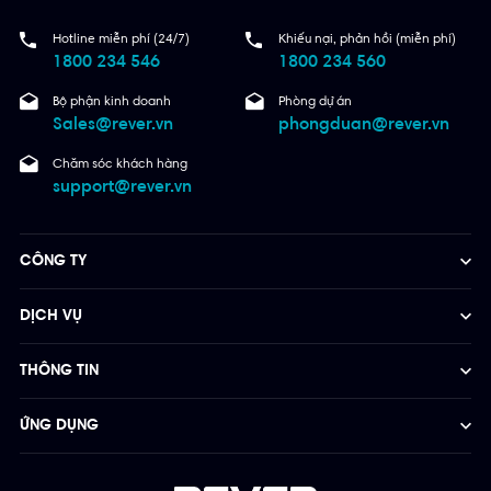
Hotline miễn phí (24/7)
Khiếu nại, phản hồi (miễn phí)
1800 234 546
1800 234 560
Bộ phận kinh doanh
Phòng dự án
Sales@rever.vn
phongduan@rever.vn
Chăm sóc khách hàng
support@rever.vn
CÔNG TY
DỊCH VỤ
THÔNG TIN
ỨNG DỤNG