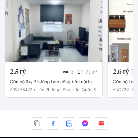
2.5 tỷ
2.6 tỷ
3
73 m²
-3
Căn hộ Sky 9 hướng ban công bắc nội thất
Căn hộ Lover
cơ bản diện tích 73m².
mát, hướng T
A09138472
•
Liên Phường,
Phú Hữu,
Quận 9
ABC72917
•
Bình Chánh