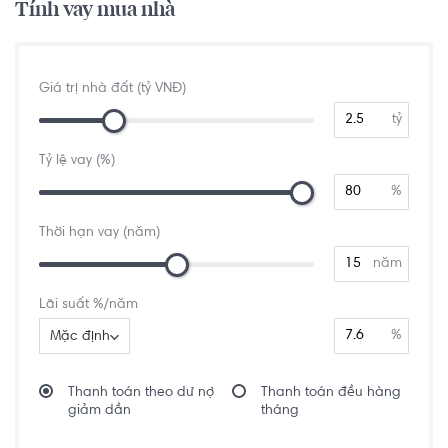
Tính vay mua nhà
Giá trị nhà đất (tỷ VNĐ)
tỷ
Tỷ lệ vay (%)
%
Thời hạn vay (năm)
năm
Lãi suất %/năm
%
Mặc định
Thanh toán theo dư nợ
Thanh toán đều hàng
giảm dần
tháng