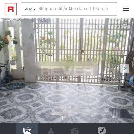
Mua •