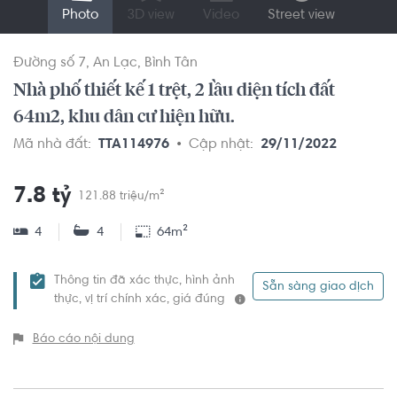
Photo
3D view
Video
Street view
Đường số 7
An Lạc
Bình Tân
Nhà phố thiết kế 1 trệt, 2 lầu diện tích đất
64m2, khu dân cư hiện hữu.
Mã nhà đất:
TTA114976
Cập nhật:
29/11/2022
7.8 tỷ
121.88 triệu/m²
4
4
64m²
Thông tin đã xác thực, hình ảnh
Sẵn sàng giao dịch
thực, vị trí chính xác, giá đúng
Báo cáo nội dung