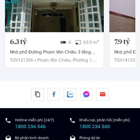
6.3 tỷ
7.9 tỷ
4
63.9 m²
Nhà phố Đường Phạm Văn Chiêu 3 tầng
Nhà phố Đườ
diện tích 63.9m² pháp lý sổ hồng.
diện tích 6
TGV121356
•
Phạm Văn Chiêu,
Phường 14,
TGV141531
Gò Vấp
sổ hồng.
Gò Vấp
Hotline miễn phí (24/7)
Khiếu nại, phản hồi (miễn phí)
1800 234 546
1800 234 560
Bộ phận kinh doanh
Phòng dự án