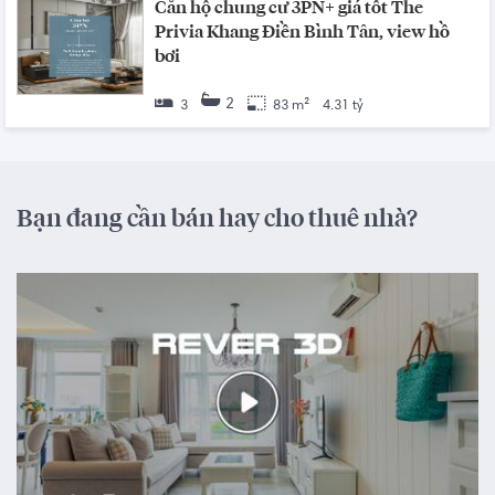
Căn hộ chung cư 3PN+ giá tốt The
Privia Khang Điền Bình Tân, view hồ
bơi
2
3
83 m²
4.31 tỷ
Bạn đang cần bán hay cho thuê nhà?