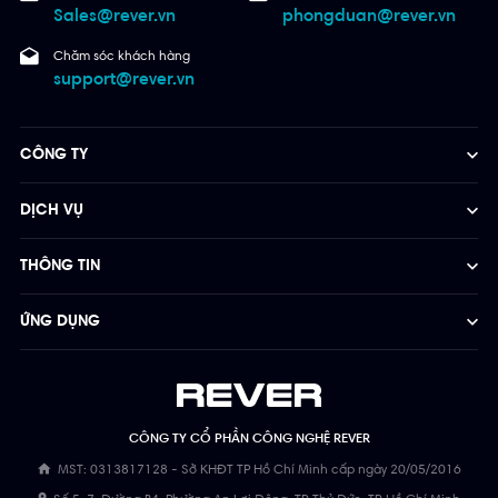
Sales@rever.vn
phongduan@rever.vn
Chăm sóc khách hàng
support@rever.vn
CÔNG TY
DỊCH VỤ
THÔNG TIN
ỨNG DỤNG
CÔNG TY CỔ PHẦN CÔNG NGHỆ REVER
MST: 0313817128 - Sở KHĐT TP Hồ Chí Minh cấp ngày 20/05/2016