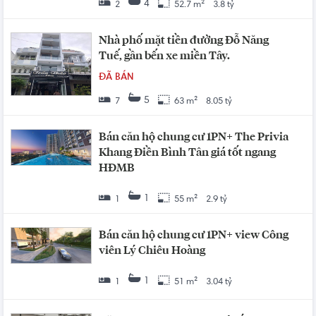
4
2
52.7 m²
3.8 tỷ
Nhà phố mặt tiền đường Đỗ Năng
Tuế, gần bến xe miền Tây.
ĐÃ BÁN
5
7
63 m²
8.05 tỷ
Bán căn hộ chung cư 1PN+ The Privia
Khang Điền Bình Tân giá tốt ngang
HĐMB
1
1
55 m²
2.9 tỷ
Bán căn hộ chung cư 1PN+ view Công
viên Lý Chiêu Hoàng
1
1
51 m²
3.04 tỷ