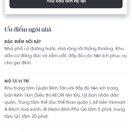
Yêu cầu liên hệ lại
Ưu điểm ngôi nhà
ĐẶC ĐIỂM NỔI BẬT
Nhà phố có đường trước nhà rộng rãi thông thoáng. Khu
dân cư đông đúc và sầm uất, đầy đủ các tiện ích phục vụ
cho gia đình.
MÔ TẢ VỊ TRÍ
Khu trung tâm Quận Bình Tân với đầy đủ tiện ích trong
bán kính 1km (Siêu thị AEON tên lửa, Uỷ ban nhân dân
quận, Trung tâm thể dục thể thao quận ), kế bên Vinmart
& Bách hoá xanh, đi Metro Bình Phú Q6 tầm 5 phút, trung
tâm Q1 tầm 20 phút.