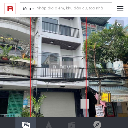
Mua •