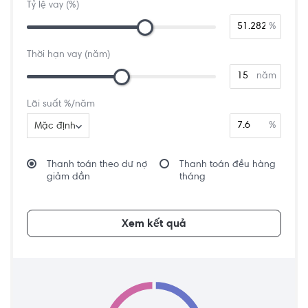
Tỷ lệ vay (%)
%
Thời hạn vay (năm)
năm
Lãi suất %/năm
%
Mặc định
Thanh toán theo dư nợ
Thanh toán đều hàng
giảm dần
tháng
Xem kết quả