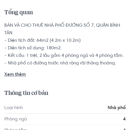
Tổng quan
BÁN VÀ CHO THUÊ NHÀ PHỐ ĐƯỜNG SỐ 7, QUẬN BÌNH 
TÂN

- Diện tích đất: 64m2 (4.2m x 10.2m)

- Diện tích sử dụng: 180m2.

- Kết cấu: 1 trệt, 2 lầu gồm 4 phòng ngủ và 4 phòng tắm.

- Nhà phố có đường trước nhà rộng rãi thông thoáng.

Khu dân cư đông đúc và sầm uất, đầy đủ các tiện ích 
Xem thêm
phục vụ cho gia đình.

Thông tin cơ bản
Khu trung tâm Quận Bình Tân với đầy đủ tiện ích trong 
bán kính 1km (Siêu thị AEON tên lửa, Uỷ ban nhân dân 
Loại hình
Nhà phố
quận, Trung tâm thể dục thể thao quận ), kế bên Vinmart 
& Bách hoá xanh, đi Metro Bình Phú Q6 tầm 5 phút, trung 
Phòng ngủ
4
tâm Q1 tầm 20 phút.