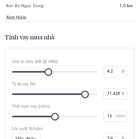
Bún Bò Ngọc Dung
1.0 km
Xem thêm
Tính vay mua nhà
Giá trị nhà đất (tỷ VNĐ)
tỷ
Tỷ lệ vay (%)
%
Thời hạn vay (năm)
năm
Lãi suất %/năm
%