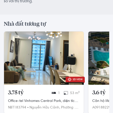
so với thị trường.
Nhà đất tương tự
3.75 tỷ
3.6 tỷ
1
53 m²
Office-tel Vinhomes Central Park, diện tích
Căn hộ Maste
52 m²
Nam, diện tí
NBT183794
•
Nguyễn Hữu Cảnh,
Phường 22,
A09188229
Bình Thạnh
Quận 9