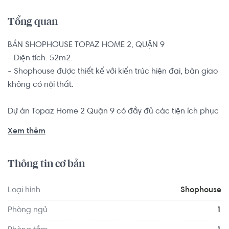
Tổng quan
BÁN SHOPHOUSE TOPAZ HOME 2, QUẬN 9

- Diện tích: 52m2.

- Shophouse được thiết kế với kiến trúc hiện đại, bàn giao 
không có nội thất.

Dự án Topaz Home 2 Quận 9 có đầy đủ các tiện ích phục 
vụ cư dân, bao gồm: khu thương mại, hồ bơi, phòng gym, 
Xem thêm
cafe, khu vui chơi trẻ em, công viên nhỏ... và các tiện ích 
ngoại khu phong phú khác như: khu du lịch Suối Tiên, 
Thông tin cơ bản
Vincom Thủ Đức, Vincom Quận 9, Làng Đại học Quốc 
Gia, Sân gofl Thủ Đức, Coop Mart, khu Công nghệ cao... 
Loại hình
Shophouse
Bên cạnh đó, Topaz Home 2 còn nằm trong tổng thể khu 
đất 8ha, liền kề dự án nhà phố sinh thái Topaz Mansion 
Phòng ngủ
1
đồng chủ đầu tư với rất nhiều tiện ích, mảng xanh cùng 