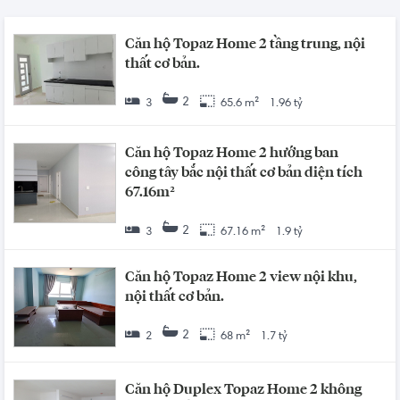
Căn hộ Topaz Home 2 tầng trung, nội
thất cơ bản.
2
3
65.6 m²
1.96 tỷ
Căn hộ Topaz Home 2 hướng ban
công tây bắc nội thất cơ bản diện tích
67.16m²
2
3
67.16 m²
1.9 tỷ
Căn hộ Topaz Home 2 view nội khu,
nội thất cơ bản.
2
2
68 m²
1.7 tỷ
Căn hộ Duplex Topaz Home 2 không