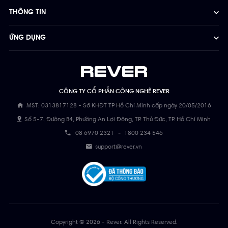
THÔNG TIN
ỨNG DỤNG
CÔNG TY CỔ PHẦN CÔNG NGHỆ REVER
MST: 0313817128 - Sở KHĐT TP Hồ Chí Minh cấp ngày 20/05/2016
Số 5-7, Đường B4, Phường An Lợi Đông, TP. Thủ Đức, TP. Hồ Chí Minh
08 6970 2321
-
1800 234 546
support@rever.vn
Copyright © 2026 - Rever. All Rights Reserved.