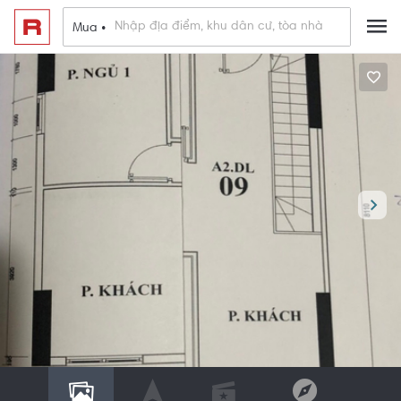
Mua •