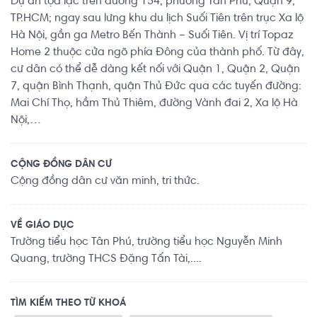
Dự án tọa lạc trên đường 154, phường Tân Phú, Quận 9,
TP.HCM; ngay sau lưng khu du lịch Suối Tiên trên trục Xa lộ
Hà Nội, gần ga Metro Bến Thành – Suối Tiên. Vị trí Topaz
Home 2 thuộc cửa ngõ phía Đông của thành phố. Từ đây,
cư dân có thể dễ dàng kết nối với Quận 1, Quận 2, Quận
7, quận Bình Thạnh, quận Thủ Đức qua các tuyến đường:
Mai Chí Thọ, hầm Thủ Thiêm, đường Vành đai 2, Xa lộ Hà
Nội,…
CỘNG ĐỒNG DÂN CƯ
Cộng đồng dân cư văn minh, tri thức.
VỀ GIÁO DỤC
Trường tiểu học Tân Phú, trường tiểu học Nguyễn Minh
Quang, trường THCS Đặng Tấn Tài,....
TÌM KIẾM THEO TỪ KHOÁ