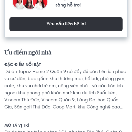
sàng hỗ trợ!
Yêu cầu liên hệ lại
Ưu điểm ngôi nhà
ĐẶC ĐIỂM NỔI BẬT
Dự án Topaz Home 2 Quận 9 có đầy đủ các tiện ích phục
vụ cư dân, bao gồm: khu thương mại, hồ bơi, phòng gym,
cafe, khu vui chơi trẻ em, công viên nhỏ... và các tiện ích
ngoại khu phong phú khác như: khu du lịch Suối Tiên,
Vincom Thủ Đức, Vincom Quận 9, Làng Đại học Quốc
Gia, Sân gofl Thủ Đức, Coop Mart, khu Công nghệ cao...
MÔ TẢ VỊ TRÍ