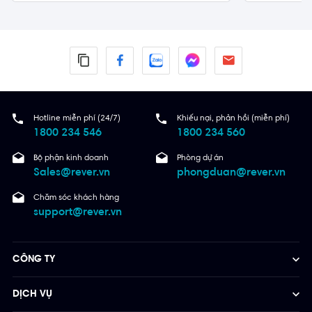
Hotline miễn phí (24/7)
Khiếu nại, phản hồi (miễn phí)
1800 234 546
1800 234 560
Bộ phận kinh doanh
Phòng dự án
Sales@rever.vn
phongduan@rever.vn
Chăm sóc khách hàng
support@rever.vn
CÔNG TY
DỊCH VỤ