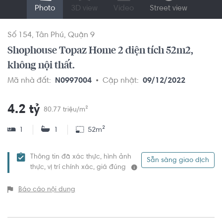
Photo
3D view
Video
Street view
Số 154
Tân Phú
Quận 9
Shophouse Topaz Home 2 diện tích 52m2,
không nội thất.
Mã nhà đất:
N0997004
Cập nhật:
09/12/2022
4.2 tỷ
80.77 triệu/m²
1
1
52m²
Thông tin đã xác thực, hình ảnh
Sẵn sàng giao dịch
thực, vị trí chính xác, giá đúng
Báo cáo nội dung