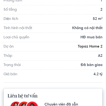
Phòng tắm
1
cộng đồng dân cư văn minh, lịch sự.
Số tầng
2
Diện tích
52 m²
Tình hình nội thất
Không có nội thất
Loại chủ quyền
HĐ mua bán
Dự án
Topaz Home 2
Tháp
A2
Trạng thái
Đã bàn giao
Giá bán
4.2 tỷ
Liên hệ tư vấn
Chuyên viên đã sẵn