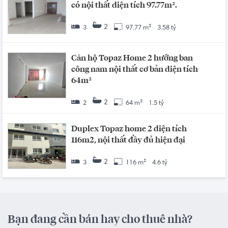
có nội thất diện tích 97.77m².
2
3
97.77 m²
3.58 tỷ
Căn hộ Topaz Home 2 hướng ban
công nam nội thất cơ bản diện tích
64m²
2
2
64 m²
1.5 tỷ
Duplex Topaz home 2 diện tích
116m2, nội thất đầy đủ hiện đại
2
3
116 m²
4.6 tỷ
Bạn đang cần bán hay cho thuê nhà?