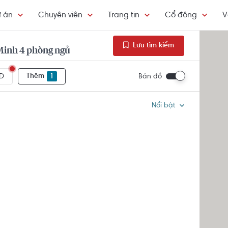
 án
Chuyên viên
Trang tin
Cổ đông
V
Lưu tìm kiếm
Minh 4 phòng ngủ
Thêm
1
Bản đồ
D
Nổi bật