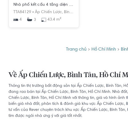
Nhà phố kết cấu 4 tầng diện tích 43.4m2, khu vực dân cư đông đúc.
TTA84129 •
Ấp Chiến Lược,
Bình Trị Đông,
Bình Tân,
Hồ Chí Min
4
43.4 m²
3
Trang chủ
Hồ Chí Minh
Bìn
Về Ấp Chiến Lược, Bình Tân, Hồ Chí 
Thông tin thị trường bất động sản tại Ấp Chiến Lược, Bình Tân, H
đang rao bán tại Ấp Chiến Lược, Bình Tân, Hồ Chí Minh. Nhà đất,
Chiến Lược, Bình Tân, Hồ Chí Minh với thông tin, giá và hình ảnh 
biến giá nhà đất, phân tích & đánh giá khu vực Ấp Chiến Lược, B
tư vấn của Rever chuyên trách khu vực Ấp Chiến Lược, Bình Tân,
tìm được ngôi nhà ưng ý với giá tốt nhất.