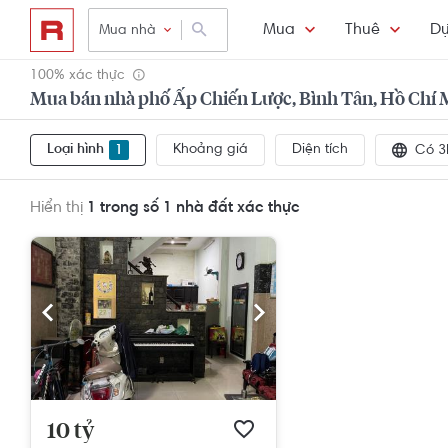
Mua
Thuê
Dự
Mua nhà
100% xác thực
Mua bán nhà phố Ấp Chiến Lược, Bình Tân, Hồ Chí 
Loại hình
Khoảng giá
Diện tích
1
Có 3
Hiển thị
1 trong số 1
nhà đất xác thực
10 tỷ