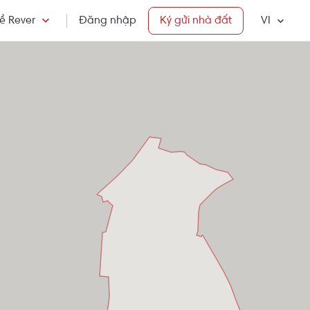
ề Rever
Đăng nhập
Ký gửi nhà đất
VI