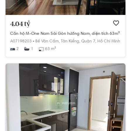
4.04 tỷ
Căn hộ M-One Nam Sài Gòn hướng Nam, diện tích 63m²
A07198203 •
Bế Văn Cấm,
Tân Kiểng,
Quận 7,
Hồ Chí Minh
2
63 m²
1