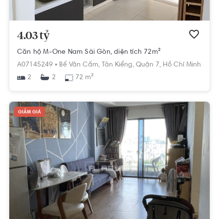
4.03 tỷ
Căn hộ M-One Nam Sài Gòn, diện tích 72m²
A07145249 •
Bế Văn Cấm,
Tân Kiểng,
Quận 7,
Hồ Chí Minh
2
72 m²
2
GIẢM GIÁ