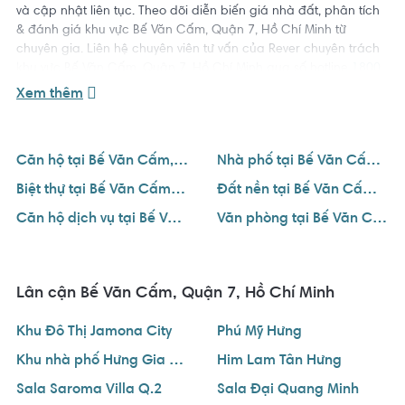
và cập nhật liên tục. Theo dõi diễn biến giá nhà đất, phân tích
& đánh giá khu vực Bế Văn Cấm, Quận 7, Hồ Chí Minh từ
chuyên gia. Liên hệ chuyên viên tư vấn của Rever chuyên trách
khu vực Bế Văn Cấm, Quận 7, Hồ Chí Minh qua số hotline
1800
234 546
để hỗ trợ bạn tìm được ngôi nhà ưng ý với giá tốt nhất.
Xem thêm
Căn hộ tại Bế Văn Cấm, Quận 7, Hồ Chí Minh
Nhà phố tại Bế Văn Cấm, Quận 7, Hồ Chí Minh
Biệt thự tại Bế Văn Cấm, Quận 7, Hồ Chí Minh
Đất nền tại Bế Văn Cấm, Quận 7, Hồ Chí Minh
Căn hộ dịch vụ tại Bế Văn Cấm, Quận 7, Hồ Chí Minh
Văn phòng tại Bế Văn Cấm, Quận 7, Hồ Chí Minh
Lân cận Bế Văn Cấm, Quận 7, Hồ Chí Minh
Khu Đô Thị Jamona City
Phú Mỹ Hưng
Khu nhà phố Hưng Gia Quận 7
Him Lam Tân Hưng
Sala Saroma Villa Q.2
Sala Đại Quang Minh