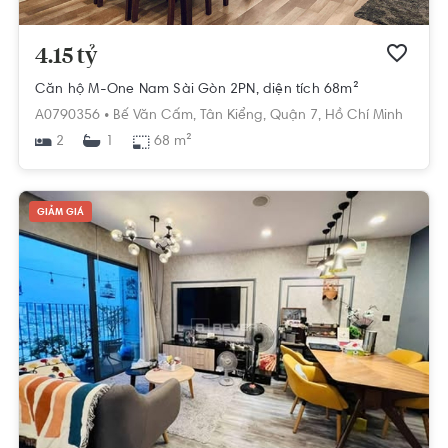
4.15 tỷ
Căn hộ M-One Nam Sài Gòn 2PN, diện tích 68m²
A0790356 •
Bế Văn Cấm,
Tân Kiểng,
Quận 7,
Hồ Chí Minh
2
68 m²
1
GIẢM GIÁ