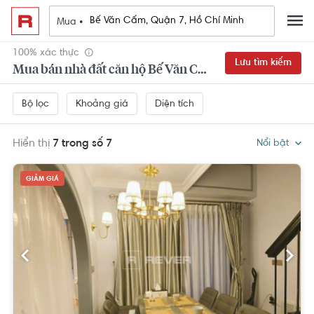
Mua •
100% xác thực
Lưu tìm kiếm
Mua bán nhà đất căn hộ Bế Văn Cấm, Quận 7, Hồ Chí Minh
Khoảng giá
Diện tích
Bộ lọc
Hiển thị
7 trong số 7
Nổi bật
GIẢM GIÁ