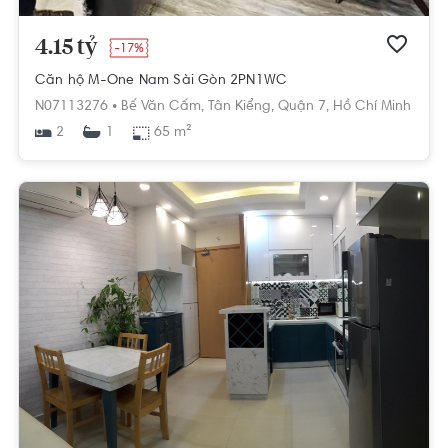
4.15 tỷ
-17%
Căn hộ M-One Nam Sài Gòn 2PN1WC
N07113276 •
Bế Văn Cấm,
Tân Kiểng,
Quận 7,
Hồ Chí Minh
2
65 m²
1