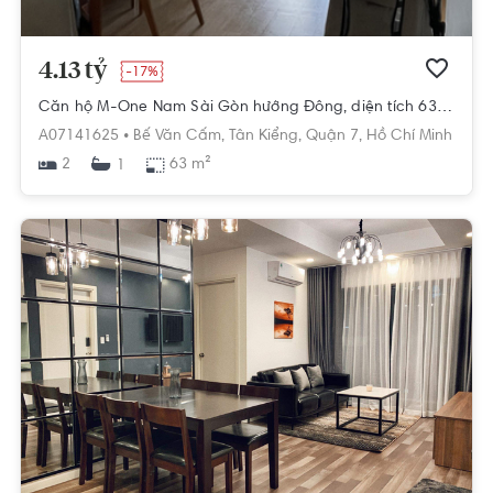
4.13 tỷ
-17%
Căn hộ M-One Nam Sài Gòn hướng Đông, diện tích 63m²
A07141625 •
Bế Văn Cấm,
Tân Kiểng,
Quận 7,
Hồ Chí Minh
2
63 m²
1