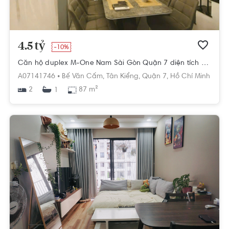
4.5 tỷ
-10%
Căn hộ duplex M-One Nam Sài Gòn Quận 7 diện tích 87m2 trần cao 6m
A07141746 •
Bế Văn Cấm,
Tân Kiểng,
Quận 7,
Hồ Chí Minh
2
87 m²
1