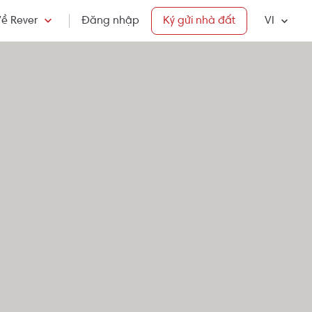
ề Rever
Đăng nhập
Ký gửi nhà đất
VI