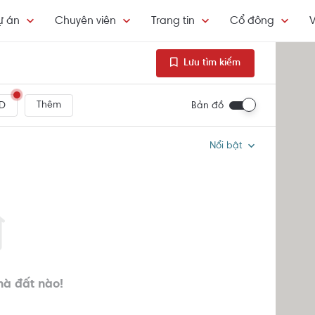
ự án
Chuyên viên
Trang tin
Cổ đông
V
Lưu tìm kiếm
Thêm
Bản đồ
D
Nổi bật
hà đất nào!