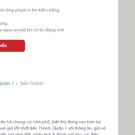
mở rộng phạm vi tìm kiếm bằng
ụng.
o (qua email) khi có tin đăng mới.
 vấn
Quận 1
Bến Thành
căn hộ chung cư, nhà phố, biệt thự đang rao bán tại
ê giá tốt nhất Bến Thành, Quận 1 với thông tin, giá và