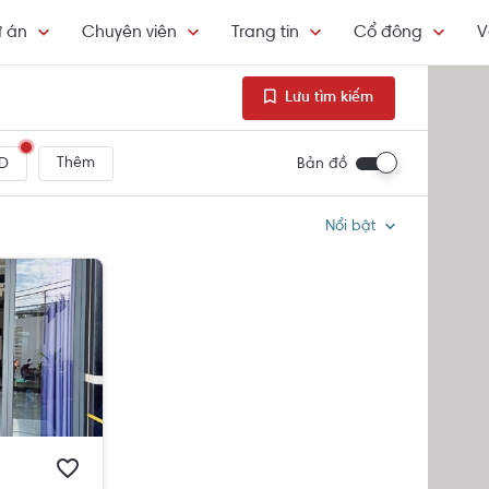
 án
Chuyên viên
Trang tin
Cổ đông
V
Lưu tìm kiếm
Thêm
Bản đồ
D
Nổi bật