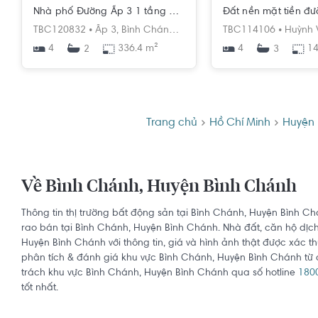
Nhà phố Đường Ấp 3 1 tầng diện tích 336.4m² hướng tây bắc pháp lý sổ hồng.
TBC120832 •
Ấp 3,
Bình Chánh,
Bình Chánh,
TBC114106 •
Hồ Chí Minh
Huỳnh V
4
336.4 m²
4
14
2
3
Trang chủ
Hồ Chí Minh
Huyện 
Về Bình Chánh, Huyện Bình Chánh
Thông tin thị trường bất động sản tại Bình Chánh, Huyện Bình C
rao bán tại Bình Chánh, Huyện Bình Chánh. Nhà đất, căn hộ dịch
Huyện Bình Chánh với thông tin, giá và hình ảnh thật được xác th
phân tích & đánh giá khu vực Bình Chánh, Huyện Bình Chánh từ c
trách khu vực Bình Chánh, Huyện Bình Chánh qua số hotline
180
tốt nhất.