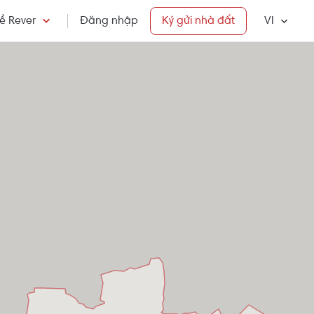
ề Rever
Đăng nhập
Ký gửi nhà đất
VI