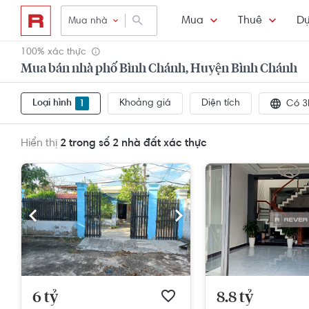
Mua
Thuê
Dự
Mua nhà
100% xác thực
Mua bán nhà phố Bình Chánh, Huyện Bình Chánh
Loại hình
Khoảng giá
Diện tích
1
Có 3
Hiển thị
2 trong số 2
nhà đất xác thực
6 tỷ
8.8 tỷ