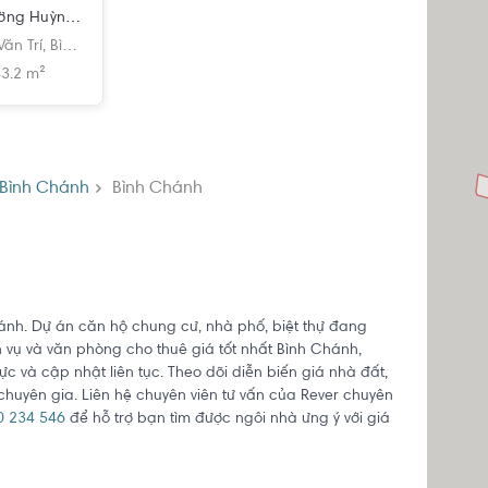
Đất nền mặt tiền đường Huỳnh Văn Trí diện tích đất 143.2m2 rộng thoáng.
ăn Trí,
Bình Chánh,
Bình Chánh,
Hồ Chí Minh
3.2 m²
Bình Chánh
Bình Chánh
hánh. Dự án căn hộ chung cư, nhà phố, biệt thự đang
 vụ và văn phòng cho thuê giá tốt nhất Bình Chánh,
ực và cập nhật liên tục. Theo dõi diễn biến giá nhà đất,
huyên gia. Liên hệ chuyên viên tư vấn của Rever chuyên
0 234 546
để hỗ trợ bạn tìm được ngôi nhà ưng ý với giá