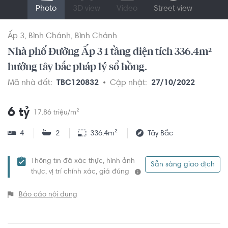
Photo
3D view
Video
Street view
Ấp 3
Bình Chánh
Bình Chánh
Nhà phố Đường Ấp 3 1 tầng diện tích 336.4m²
hướng tây bắc pháp lý sổ hồng.
Mã nhà đất:
TBC120832
Cập nhật:
27/10/2022
6 tỷ
17.86 triệu/m²
4
2
336.4m²
Tây Bắc
Thông tin đã xác thực, hình ảnh
Sẵn sàng giao dịch
thực, vị trí chính xác, giá đúng
Báo cáo nội dung