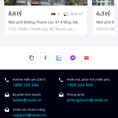
5.8 tỷ
6.3 tỷ
4
50.8 m²
Nhà phố Đường Thạnh Lộc 47 4 tầng diện
Nhà phố Đườ
tích 50.8m² hướng đông nam pháp lý sổ
diện tích 63
T12117635
•
Thạnh Lộc 47,
Thạnh Lộc,
TGV121356
hồng.
Quận 12
Gò Vấp
Hotline miễn phí (24/7)
Khiếu nại, phản hồi (miễn phí)
1800 234 546
1800 234 560
Bộ phận kinh doanh
Phòng dự án
Sales@rever.vn
phongduan@rever.vn
Chăm sóc khách hàng
support@rever.vn