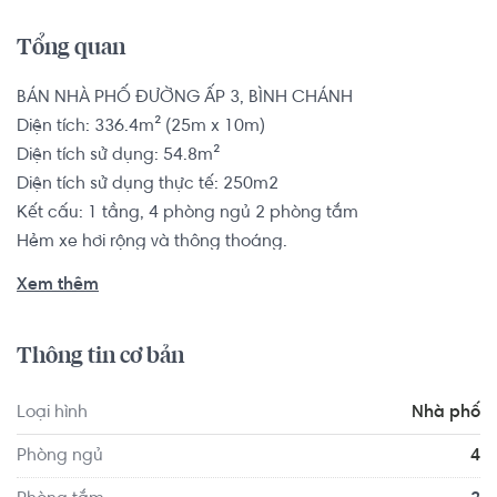
Tổng quan
BÁN NHÀ PHỐ ĐƯỜNG ẤP 3, BÌNH CHÁNH

Diện tích: 336.4m² (25m x 10m)

Diện tích sử dụng: 54.8m²

Diện tích sử dụng thực tế: 250m2

Kết cấu: 1 tầng, 4 phòng ngủ 2 phòng tắm

Hẻm xe hơi rộng và thông thoáng.

Hướng nhà phố: Tây Bắc

Xem thêm
Tình trạng nội thất: Không có nội thất

Pháp lý: Sổ hồng

Thông tin cơ bản
Nhà phố có vị trí cách Trường THPT Chuyên Năng Khiếu 
Loại hình
Nhà phố
TDTT Nguyễn Thị Định khoảng 9.0km, cách Trường THPT 
Nguyễn Văn Linh khoảng 7.3km. Tọa lạc tại vị trí thuận tiện 
Phòng ngủ
4
di chuyển với đầy đủ các tiện ích về y tế, giáo dục và giải 