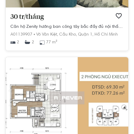
30 tr/tháng
Căn hộ Zenity hướng ban công tây bắc đầy đủ nội thất diện tích 77m².
A01139907 •
Võ Văn Kiệt,
Cầu Kho,
Quận 1,
Hồ Chí Minh
2
77 m²
2