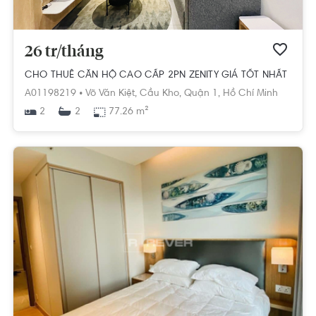
26 tr/tháng
CHO THUÊ CĂN HỘ CAO CẤP 2PN ZENITY GIÁ TỐT NHẤT
A01198219 •
Võ Văn Kiệt,
Cầu Kho,
Quận 1,
Hồ Chí Minh
2
77.26 m²
2