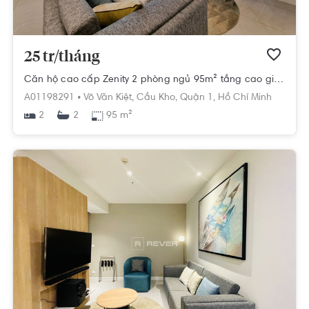
25 tr/tháng
Căn hộ cao cấp Zenity 2 phòng ngủ 95m² tầng cao giá tốt
A01198291 •
Võ Văn Kiệt,
Cầu Kho,
Quận 1,
Hồ Chí Minh
2
95 m²
2