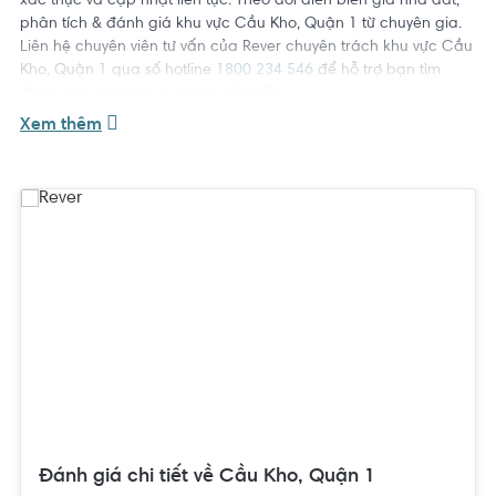
xác thực và cập nhật liên tục. Theo dõi diễn biến giá nhà đất,
phân tích & đánh giá khu vực Cầu Kho, Quận 1 từ chuyên gia.
Liên hệ chuyên viên tư vấn của Rever chuyên trách khu vực Cầu
Kho, Quận 1 qua số hotline
1800 234 546
để hỗ trợ bạn tìm
được ngôi nhà ưng ý với giá tốt nhất.
Xem thêm
Đánh giá chi tiết về Cầu Kho, Quận 1