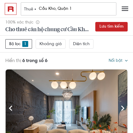
Thuê •
100% xác thực
Lưu tìm kiếm
Cho thuê căn hộ chung cư Cầu Kho, Quận 1
Khoảng giá
Diện tích
Bộ lọc
1
Hiển thị
6 trong số 6
Nổi bật