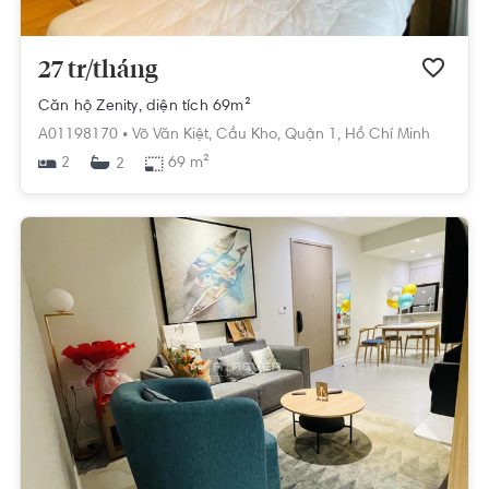
27 tr/tháng
Căn hộ Zenity, diện tích 69m²
A01198170 •
Võ Văn Kiệt,
Cầu Kho,
Quận 1,
Hồ Chí Minh
2
69 m²
2