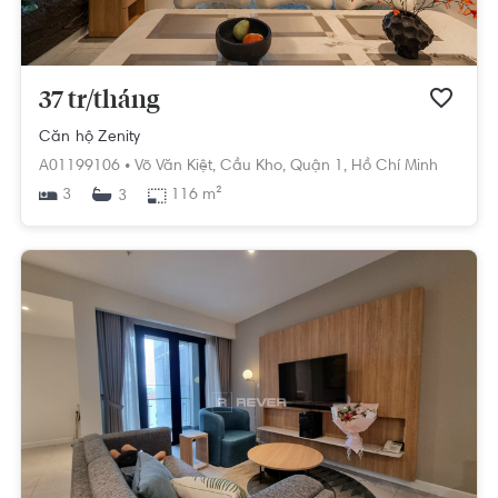
37 tr/tháng
Căn hộ Zenity
A01199106 •
Võ Văn Kiệt,
Cầu Kho,
Quận 1,
Hồ Chí Minh
3
116 m²
3