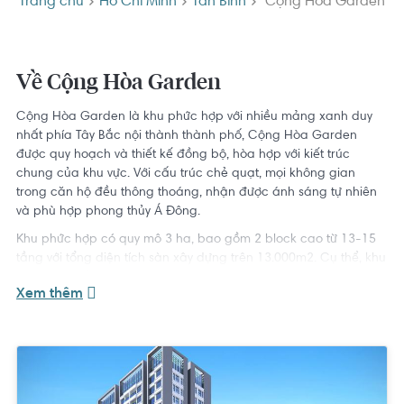
Trang chủ
Hồ Chí Minh
Tân Bình
Cộng Hòa Garden
Về Cộng Hòa Garden
Cộng Hòa Garden là khu phức hợp với nhiều mảng xanh duy
nhất phía Tây Bắc nội thành thành phố, Cộng Hòa Garden
được quy hoạch và thiết kế đồng bộ, hòa hợp với kiết trúc
chung của khu vực. Với cấu trúc chẻ quạt, mọi không gian
trong căn hộ đều thông thoáng, nhận được ánh sáng tự nhiên
và phù hợp phong thủy Á Đông.
Khu phức hợp có quy mô 3 ha, bao gồm 2 block cao từ 13-15
tầng với tổng diện tích sàn xây dựng trên 13.000m2. Cụ thể, khu
căn hộ có tổng cộng 1225 căn hộ thương mại và dịch vụ cho
Xem thêm
thuê, khu văn phòng có quy mô khoảng 15.000m2 và khu
thương mại dịch vụ diện tích khoảng 12.000m2.