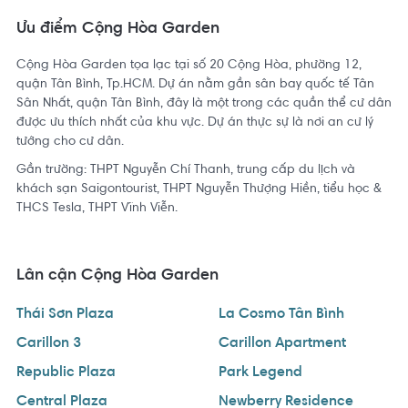
Ưu điểm Cộng Hòa Garden
Cộng Hòa Garden tọa lạc tại số 20 Cộng Hòa, phường 12,
quận Tân Bình, Tp.HCM. Dự án nằm gần sân bay quốc tế Tân
Sân Nhất, quận Tân Bình, đây là một trong các quần thể cư dân
được ưu thích nhất của khu vực. Dự án thực sự là nơi an cư lý
tưởng cho cư dân.
Gần trường: THPT Nguyễn Chí Thanh, trung cấp du lịch và
khách sạn Saigontourist, THPT Nguyễn Thượng Hiền, tiểu học &
THCS Tesla, THPT Vĩnh Viễn.
Lân cận Cộng Hòa Garden
Thái Sơn Plaza
La Cosmo Tân Bình
Carillon 3
Carillon Apartment
Republic Plaza
Park Legend
Central Plaza
Newberry Residence