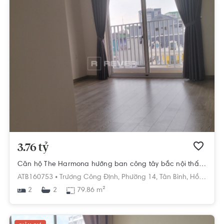
3.76 tỷ
Căn hộ The Harmona hướng ban công tây bắc nội thất cơ bản diện tích 79.86m²
ATB160753 •
Trương Công Định,
Phường 14,
Tân Bình,
Hồ Chí Minh
2
79.86 m²
2