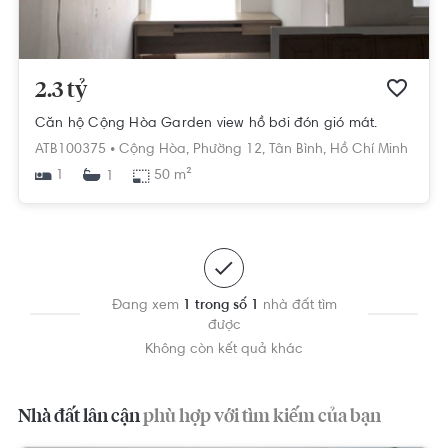
2.3 tỷ
Căn hộ Cộng Hòa Garden view hồ bơi đón gió mát.
ATB100375 •
Cộng Hòa,
Phường 12,
Tân Bình,
Hồ Chí Minh
1
50 m²
1
Đang xem
1 trong số 1
nhà đất tìm
được
Không còn kết quả khác
Nhà đất lân cận
phù hợp với tìm kiếm của bạn