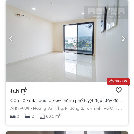
6.8 tỷ
Căn hộ Park Legend view thành phố tuyệt đẹp, đầy đủ tiện ích.
ATB79938 •
Hoàng Văn Thụ,
Phường 2,
Tân Bình,
Hồ Chí Minh
3
88.5 m²
2