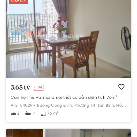
GIẢM GIÁ
3.65 tỷ
-1%
Căn hộ The Harmona nội thất cơ bản diện tích 76m²
ATB184029 •
Trương Công Định,
Phường 14,
Tân Bình,
Hồ Chí Minh
2
76 m²
2