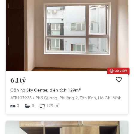
6.1 tỷ
Căn hộ Sky Center, diện tích 129m²
ATB197925 •
Phổ Quang,
Phường 2,
Tân Bình,
Hồ Chí Minh
3
129 m²
3