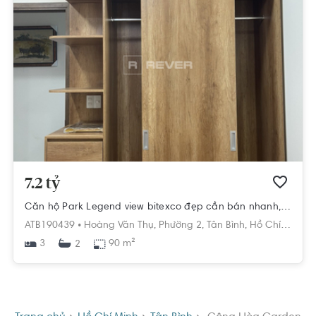
7.2 tỷ
Căn hộ Park Legend view bitexco đẹp cần bán nhanh, diện tích 90m²
ATB190439 •
Hoàng Văn Thụ,
Phường 2,
Tân Bình,
Hồ Chí Minh
3
90 m²
2