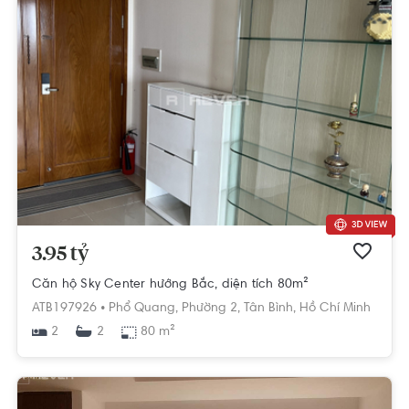
3.95 tỷ
Căn hộ Sky Center hướng Bắc, diện tích 80m²
ATB197926 •
Phổ Quang,
Phường 2,
Tân Bình,
Hồ Chí Minh
2
80 m²
2