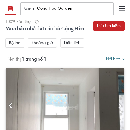
Mua •
100% xác thực
Lưu tìm kiếm
Mua bán nhà đất căn hộ Cộng Hòa Garden Tân Bình đẹp,
Khoảng giá
Diện tích
Bộ lọc
Hiển thị
1 trong số 1
Nổi bật