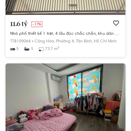
11.6 tỷ
-17%
Nhà phố thiết kế 1 trệt, 4 lầu đúc chắc chắn, khu dân cư sầm uất.
TTB109064 •
Cộng Hòa,
Phường 4,
Tân Bình,
Hồ Chí Minh
5
73.7 m²
5