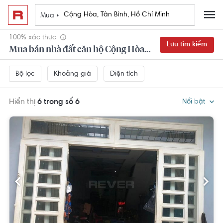
Mua •
100% xác thực
Lưu tìm kiếm
Mua bán nhà đất căn hộ Cộng Hòa, Tân Bình, Hồ Chí Minh
Khoảng giá
Diện tích
Bộ lọc
Hiển thị
6 trong số 6
Nổi bật