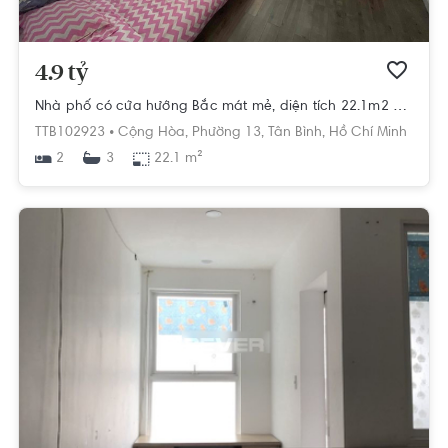
4.9 tỷ
Nhà phố có cửa hướng Bắc mát mẻ, diện tích 22.1m2 có sổ hồng riêng.
TTB102923 •
Cộng Hòa,
Phường 13,
Tân Bình,
Hồ Chí Minh
2
22.1 m²
3