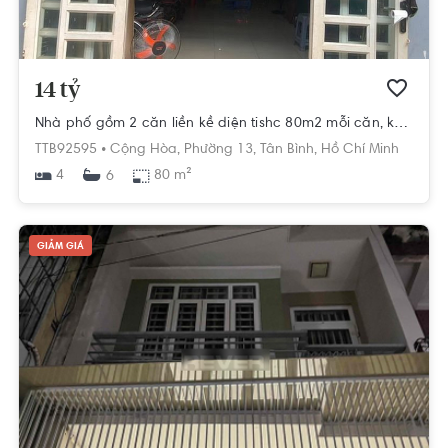
14 tỷ
Nhà phố gồm 2 căn liền kề diện tishc 80m2 mỗi căn, khu dân cư hiện hữu.
TTB92595 •
Cộng Hòa,
Phường 13,
Tân Bình,
Hồ Chí Minh
4
80 m²
6
GIẢM GIÁ