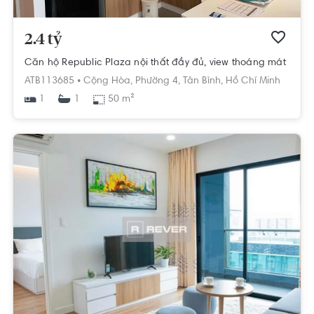
2.4 tỷ
Căn hộ Republic Plaza nội thất đầy đủ, view thoáng mát
ATB113685 •
Cộng Hòa,
Phường 4,
Tân Bình,
Hồ Chí Minh
1
50 m²
1