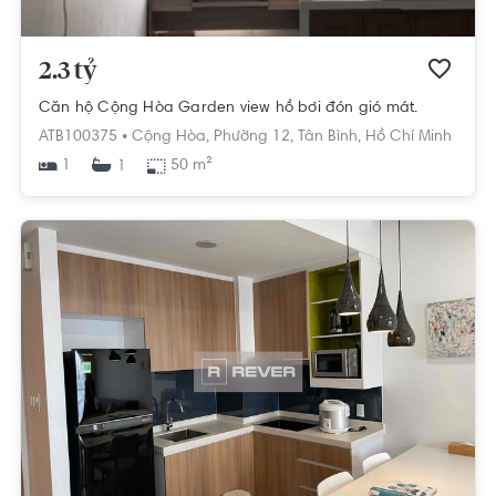
2.3 tỷ
Căn hộ Cộng Hòa Garden view hồ bơi đón gió mát.
ATB100375 •
Cộng Hòa,
Phường 12,
Tân Bình,
Hồ Chí Minh
1
50 m²
1