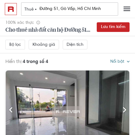
Thuê •
100% xác thực
Lưu tìm kiếm
Cho thuê nhà đất căn hộ Đường 51, Gò Vấp, Hồ Chí Minh
Khoảng giá
Diện tích
Bộ lọc
Hiển thị
4 trong số 4
Nổi bật