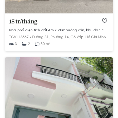
15 tr/tháng
Nhà phố diện tích đất 4m x 20m vuông vắn, khu dân cư sầm uất.
TGV113667 •
Đường 51,
Phường 14,
Gò Vấp,
Hồ Chí Minh
3
80 m²
2