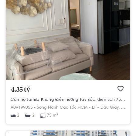
4.35 tỷ
Căn hộ Jamila Khang Điền hướng Tây Bắc, diện tích 75 m²
A09199055 •
Song Hành Cao Tốc HCM - LT - Dầu Giây,
Phú Hữu
2
75 m²
2