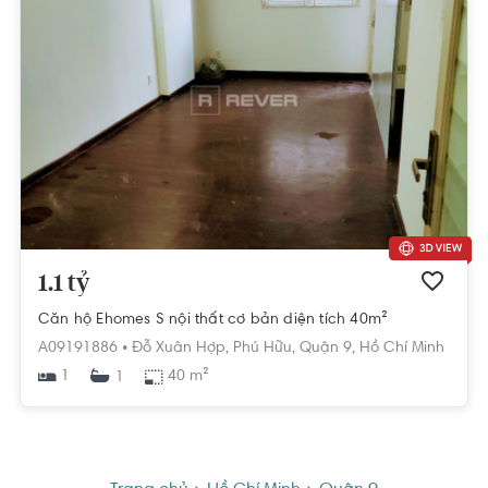
1.1 tỷ
Căn hộ Ehomes S nội thất cơ bản diện tích 40m²
A09191886 •
Đỗ Xuân Hợp,
Phú Hữu,
Quận 9,
Hồ Chí Minh
1
40 m²
1