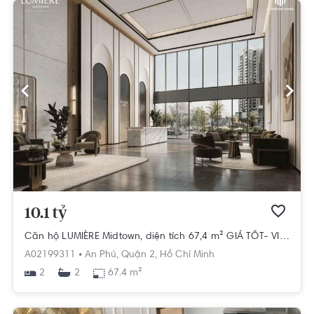
10.1 tỷ
Căn hộ LUMIÈRE Midtown, diện tích 67,4 m² GIÁ TỐT- VIEW ĐẸP
A02199311 •
An Phú,
Quận 2,
Hồ Chí Minh
2
67.4 m²
2