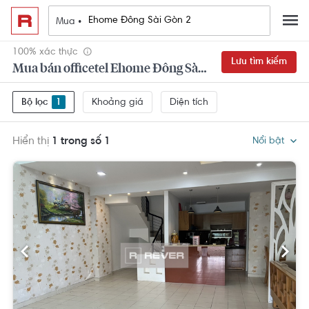
Mua •
100% xác thực
Lưu tìm kiếm
Mua bán officetel Ehome Đông Sài Gòn 2 Quận 9 đẹp,
Khoảng giá
Diện tích
Bộ lọc
1
Hiển thị
1 trong số 1
Nổi bật