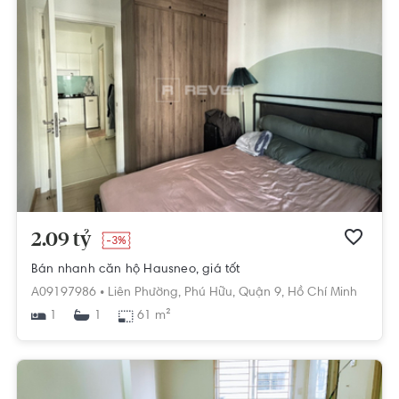
2.09 tỷ
-3%
Bán nhanh căn hộ Hausneo, giá tốt
A09197986 •
Liên Phường,
Phú Hữu,
Quận 9,
Hồ Chí Minh
1
61 m²
1