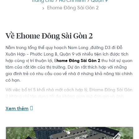
Trang chủ
Hồ Chí Minh
Quận 9
Ehome Đông Sài Gòn 2
Về Ehome Đông Sài Gòn 2
Nằm trong tổng thể quy hoạch Nam Long ,đường D3 đi Đỗ
Xuân Hợp - Phước Long B, Quận 9 với nhiều tiện ích được tích
hợp cùng vị trí thuận lợi, E
home Đông Sài Gòn 2
thu hút sự quan
tâm của rất lớn của thị trường. Dự án rất thích hợp với những
gia đình trẻ có nhu cầu cao về nhà ở nhưng khả năng tài chính
có hạn.
Với việc bố trí 5 khối nhà một cách hợp lý, EHome Đông Sài Gòn
2 không chỉ tận dụng tối đa không gian mở đón gió và ánh
sáng, mà còn kiến tạo khu công viên trung tâm giữa 5 khối nhà,
Xem thêm
tạo mảng xanh tươi mát cho khu căn hộ. Ngoài ra, dự án còn
có những tiện ích cần thiết như: thang máy, câu lạc bộ cộng
đồng, công viên, nhà trẻ, sân chơi trẻ em, v.v.