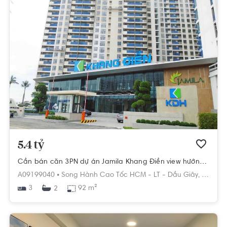
5.4 tỷ
Cần bán căn 3PN dự án Jamila Khang Điền view hướng Đông Nam
A09199040 •
Song Hành Cao Tốc HCM - LT - Dầu Giây,
Phú Hữu
3
92 m²
2