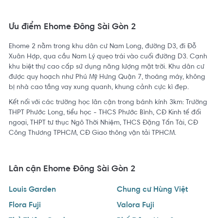
Ưu điểm Ehome Đông Sài Gòn 2
Ehome 2 nằm trong khu dân cư Nam Long, đường D3, đi Đỗ
Xuân Hợp, qua cầu Nam Lý quẹo trái vào cuối đường D3. Cạnh
khu biệt thự cao cấp sử dụng năng lượng mặt trời. Khu dân cư
được quy hoạch như Phú Mỹ Hưng Quận 7, thoáng máy, không
bị nhà cao tầng vay xung quanh, khung cảnh cực kì đẹp.
Kết nối với các trường học lân cận trong bánh kính 3km: Trường
THPT Phước Long, tiểu học - THCS Phước Bình, CĐ Kinh tế đối
ngoại, THPT tư thục Ngô Thời Nhiệm, THCS Đặng Tấn Tài, CĐ
Công Thương TPHCM, CĐ Giao thông vận tải TPHCM.
Lân cận Ehome Đông Sài Gòn 2
Louis Garden
Chung cư Hùng Việt
Flora Fuji
Valora Fuji