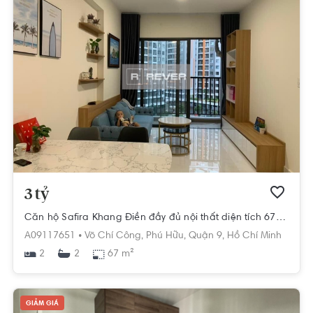
3 tỷ
Căn hộ Safira Khang Điền đầy đủ nội thất diện tích 67m².
A09117651 •
Võ Chí Công,
Phú Hữu,
Quận 9,
Hồ Chí Minh
2
67 m²
2
GIẢM GIÁ