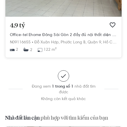
4.9 tỷ
Office-tel Ehome Đông Sài Gòn 2 đầy đủ nội thất diện tích 122m²
N09116655 •
Đỗ Xuân Hợp,
Phước Long B,
Quận 9,
Hồ Chí Minh
2
122 m²
2
Đang xem
1 trong số 1
nhà đất tìm
được
Không còn kết quả khác
Nhà đất lân cận
phù hợp với tìm kiếm của bạn