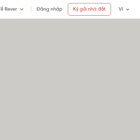
ề Rever
Đăng nhập
Ký gửi nhà đất
VI