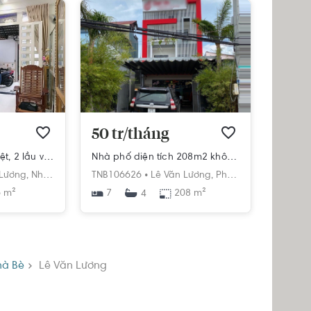
50 tr/tháng
Nhà phố thiết kế 1 trệt, 2 lầu và sân thượng, cửa hướng Đông mát mẻ.
Nhà phố diện tích 208m2 không gian thoáng đãng, khu vực an ninh và yên tĩnh.
Lương,
Nhơn Đức,
Nhà Bè,
TNB106626 •
Hồ Chí Minh
Lê Văn Lương,
Phước Kiển,
Nhà Bè,
 m²
7
208 m²
4
à Bè
Lê Văn Lương