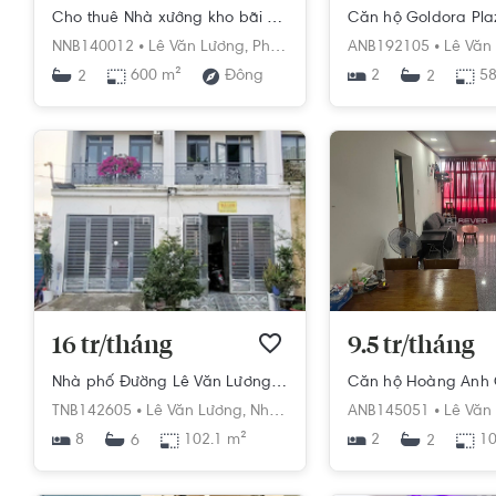
Cho thuê Nhà xưởng kho bãi Phước Kiển, Nhà Bè mặt tiền đường Lê Văn Lương
NNB140012 •
Lê Văn Lương,
Phước Kiển,
Nhà Bè,
ANB192105 •
Hồ Chí Minh
Lê Văn
600 m²
Đông
2
58
2
2
16 tr/tháng
9.5 tr/tháng
Nhà phố Đường Lê Văn Lương 4 tầng diện tích 102.1m² hướng đông nam pháp lý sổ hồng.
TNB142605 •
Lê Văn Lương,
Nhơn Đức,
Nhà Bè,
ANB145051 •
Hồ Chí Minh
Lê Văn
8
102.1 m²
2
10
6
2