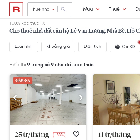
Mua
Thuê
D
Thuê nhà
100% xác thực
Cho thuê nhà đất căn hộ Lê Văn Lương, Nhà Bè, Hồ 
Loại hình
Khoảng giá
Diện tích
Có 3D
Hiển thị
9 trong số 9
nhà đất xác thực
GIẢM GIÁ
25 tr/tháng
11 tr/tháng
-38%