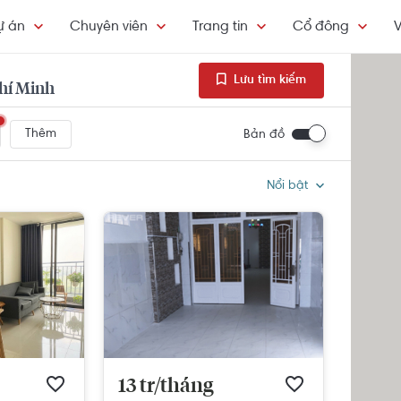
ự án
Chuyên viên
Trang tin
Cổ đông
V
Lưu tìm kiếm
Chí Minh
Thêm
Bản đồ
Nổi bật
13 tr/tháng