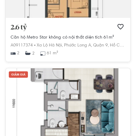
2.6 tỷ
Căn hộ Metro Star không có nội thất diện tích 61m²
A09117374 •
Xa Lộ Hà Nội,
Phước Long A,
Quận 9,
Hồ Chí Minh
2
61 m²
2
GIẢM GIÁ