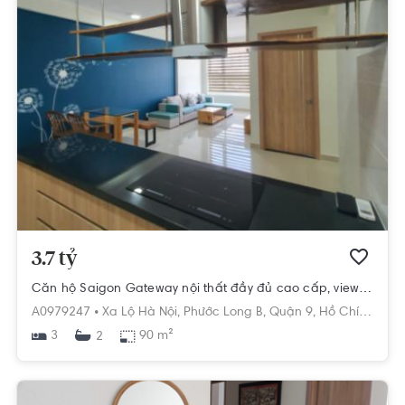
3.7 tỷ
Căn hộ Saigon Gateway nội thất đầy đủ cao cấp, view thành phố thoáng mát
A0979247 •
Xa Lộ Hà Nội,
Phước Long B,
Quận 9,
Hồ Chí Minh
3
90 m²
2