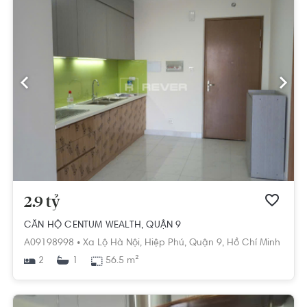
2.9 tỷ
CĂN HỘ CENTUM WEALTH, QUẬN 9
A09198998 •
Xa Lộ Hà Nội,
Hiệp Phú,
Quận 9,
Hồ Chí Minh
2
56.5 m²
1