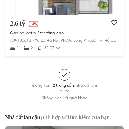
2.6 tỷ
-3%
Căn hộ Metro Star tầng cao
A09100613 •
Xa Lộ Hà Nội,
Phước Long A,
Quận 9,
Hồ Chí Minh
2
61.07 m²
2
Đang xem
2 trong số 2
nhà đất tìm
được
Không còn kết quả khác
Nhà đất lân cận
phù hợp với tìm kiếm của bạn