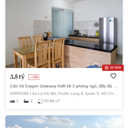
3.5 tỷ
-13%
Căn hộ Saigon Gateway thiết kế 3 phòng ngủ, đầy đủ nội thất.
A0992588 •
Xa Lộ Hà Nội,
Phước Long B,
Quận 9,
Hồ Chí Minh
3
90.88 m²
2