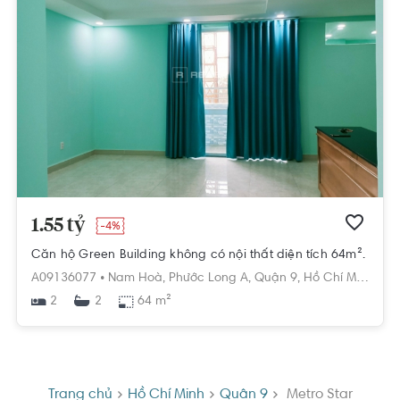
1.55 tỷ
-4%
Căn hộ Green Building không có nội thất diện tích 64m².
A09136077 •
Nam Hoà,
Phước Long A,
Quận 9,
Hồ Chí Minh
2
64 m²
2
Trang chủ
Hồ Chí Minh
Quận 9
Metro Star