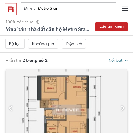
Mua •
100% xác thực
Lưu tìm kiếm
Mua bán nhà đất căn hộ Metro Star Quận 9 đẹp,
Khoảng giá
Diện tích
Bộ lọc
Hiển thị
2 trong số 2
Nổi bật