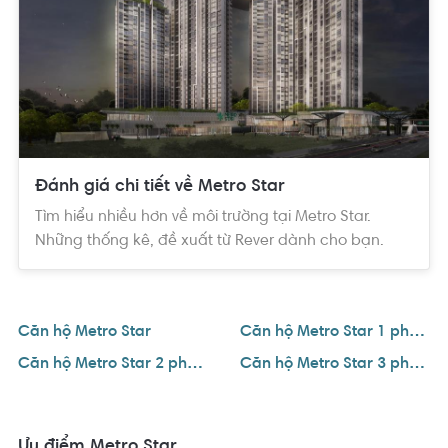
Vị trí:
Mặt tiền Xa Lộ Hà Nội, Phường Phước Long A, Quận 9
Chủ đầu tư:
CT Group & Tập Đoàn Soilbuild Singapore
Tổng thầu xây dựng
: Thuận Việt
Đánh giá chi tiết về Metro Star
Tìm hiểu nhiều hơn về môi trường tại Metro Star.
Diện tích đất:
18.337,5 m2
Những thống kê, đề xuất từ Rever dành cho bạn.
Diện tích sàn xây dựng:
70.493,52 m2
Căn hộ Metro Star
Căn hộ Metro Star 1 phòng ngủ
Mật độ xây dựng:
47%
Căn hộ Metro Star 2 phòng ngủ
Căn hộ Metro Star 3 phòng ngủ
Số Block:
2 tháp – 6 block - 25-30 tầng (2 tầng hầm)
Ưu điểm Metro Star