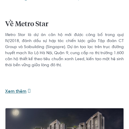
Về Metro Star
Metro Star là dự án căn hộ mới được công bố trong quý
IV/2018, đánh dấu sự hợp tác chiến lược giữa Tập đoàn CT
Group và Soibuilding (Singapre). Dự án tọa lạc trên trục đường
huyết mạch Xa Lộ Hà Nội, Quận 9, cung cấp ra thị trường 1.600
căn hộ thiết kế theo tiêu chuẩn xanh Leed, kiến tạo một hệ sinh
thái bền vững giữa lòng đô thị.
Thông tin tổng quan dự án Metro Star
Xem thêm
Tên dự án:
Metro Star