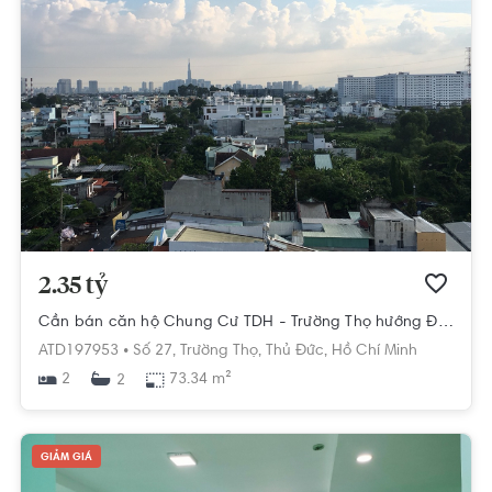
2.35 tỷ
Cần bán căn hộ Chung Cư TDH - Trường Thọ hướng Đông Nam, view về Landmark 81, diện tích 73.34m²
ATD197953 •
Số 27,
Trường Thọ,
Thủ Đức,
Hồ Chí Minh
2
73.34 m²
2
GIẢM GIÁ