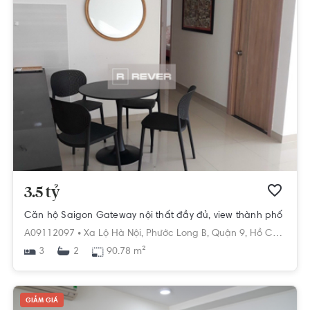
3.5 tỷ
Căn hộ Saigon Gateway nội thất đầy đủ, view thành phố
A09112097 •
Xa Lộ Hà Nội,
Phước Long B,
Quận 9,
Hồ Chí Minh
3
90.78 m²
2
GIẢM GIÁ