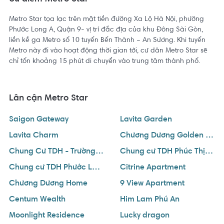
Số sản phẩm:
1.600 căn – 5 shophouse – 10 nhà phố thương
Metro Star tọa lạc trên mặt tiền đường Xa Lộ Hà Nội, phường
mại
Phước Long A, Quận 9- vị trí đắc địa của khu Đông Sài Gòn,
liền kề ga Metro số 10 tuyến Bến Thành – An Sương. Khi tuyến
Metro này đi vào hoạt động thời gian tới, cư dân Metro Star sẽ
Thời hạn sở hữu:
Lâu dài
chỉ tốn khoảng 15 phút di chuyển vào trung tâm thành phố.
Hoàn tất dự kiến:
tháng 5/2021.
Lân cận Metro Star
Trong thời điểm những tháng cuối năm như hiện nay, rất ít dự
Saigon Gateway
Lavita Garden
án mới được công bố ra thị trường. Do đó, ngay khi vừa có
Lavita Charm
Chương Dương Golden Land
thông tin chính thức, dự án Metro Star đã nhanh chóng thu hút
sự quan tâm của đông đảo nhà đầu tư và khách hàng. Cùng
Chung Cư TDH - Trường Thọ
Chung cư TDH Phúc Thịnh Đức
Rever tìm hiểu kỹ hơn về dự án này ngay sau đây.
Chung cư TDH Phước Long
Citrine Apartment
Chương Dương Home
9 View Apartment
Vị trí dự án Metro Star
Centum Wealth
Him Lam Phú An
Moonlight Residence
Lucky dragon