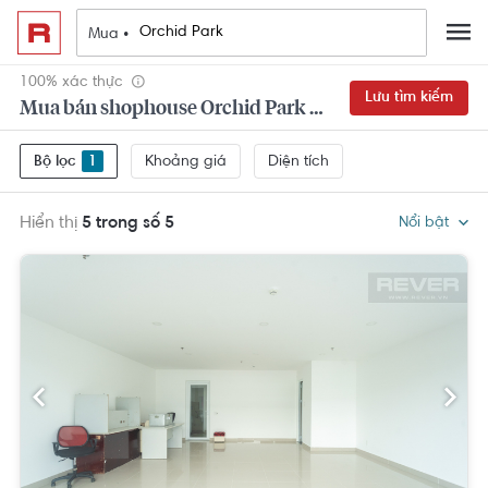
Mua •
100% xác thực
Lưu tìm kiếm
Mua bán shophouse Orchid Park Nhà Bè đẹp,
Khoảng giá
Diện tích
Bộ lọc
1
Hiển thị
5 trong số 5
Nổi bật