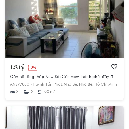
1.8 tỷ
-3%
Căn hộ tầng thấp New Sài Gòn view thành phố, đầy đủ nội thất.
ANB77880 •
Huỳnh Tấn Phát,
Nhà Bè,
Nhà Bè,
Hồ Chí Minh
3
93 m²
2