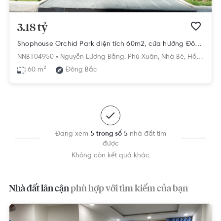
3.18 tỷ
Shophouse Orchid Park diện tích 60m2, cửa hướng Đông Bắc.
NNB104950 •
Nguyễn Lương Bằng,
Phú Xuân,
Nhà Bè,
Hồ Chí Minh
60 m²
Đông Bắc
Đang xem
5 trong số 5
nhà đất tìm
được
Không còn kết quả khác
Nhà đất lân cận
phù hợp với tìm kiếm của bạn