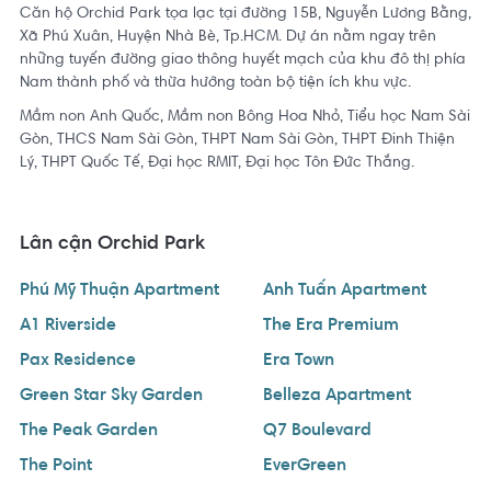
Căn hộ Orchid Park tọa lạc tại đường 15B, Nguyễn Lương Bằng,
Xã Phú Xuân, Huyện Nhà Bè, Tp.HCM. Dự án nằm ngay trên
những tuyến đường giao thông huyết mạch của khu đô thị phía
Nam thành phố và thừa hưởng toàn bộ tiện ích khu vực.
Mầm non Anh Quốc, Mầm non Bông Hoa Nhỏ, Tiểu học Nam Sài
Gòn, THCS Nam Sài Gòn, THPT Nam Sài Gòn, THPT Đinh Thiện
Lý, THPT Quốc Tế, Đại học RMIT, Đại học Tôn Đức Thắng.
Lân cận Orchid Park
Phú Mỹ Thuận Apartment
Anh Tuấn Apartment
A1 Riverside
The Era Premium
Pax Residence
Era Town
Green Star Sky Garden
Belleza Apartment
The Peak Garden
Q7 Boulevard
The Point
EverGreen