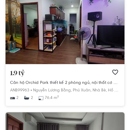
1.9 tỷ
Căn hộ Orchid Park thiết kế 2 phòng ngủ, nội thất cơ bản.
ANB99963 •
Nguyễn Lương Bằng,
Phú Xuân,
Nhà Bè,
Hồ Chí Minh
2
76.4 m²
2