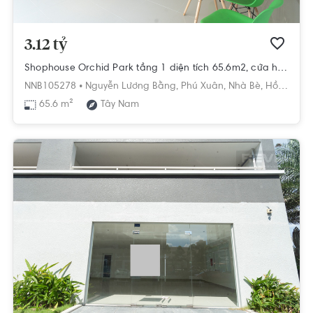
3.12 tỷ
Shophouse Orchid Park tầng 1 diện tích 65.6m2, cửa hướng Tây Nam.
NNB105278 •
Nguyễn Lương Bằng,
Phú Xuân,
Nhà Bè,
Hồ Chí Minh
65.6 m²
Tây Nam