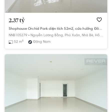
2.37 tỷ
Shophouse Orchid Park diện tích 52m2, cửa hướng Đông Bắc.
NNB105279 •
Nguyễn Lương Bằng,
Phú Xuân,
Nhà Bè,
Hồ Chí Minh
52 m²
Đông Nam