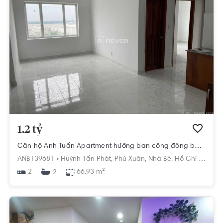
1.2 tỷ
Căn hộ Anh Tuấn Apartment hướng ban công đông bắc nội thất cơ bản diện tích 66.93m².
ANB139681 •
Huỳnh Tấn Phát,
Phú Xuân,
Nhà Bè,
Hồ Chí Minh
2
66.93 m²
2