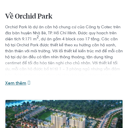
Về Orchid Park
Orchid Park
là dự án căn hộ chung cư của Công ty Cotec trên
địa bàn huyện Nhà Bè, TP. Hồ Chí Minh. Được quy hoạch trên
2
diện tích 9.171 m
, dự án gồm 4 block cao 17 tầng. Các căn
hộ tại Orchid Park được thiết kế theo xu hướng căn hộ xanh,
thân thiện với môi trường. Với lối thiết kế kiến trúc mở để mỗi căn
hộ tại dự án đều có tầm nhìn thông thoáng, tận dụng từng
centimet để tối đa hóa tiện nghi cho chủ nhân. Với thiết kế tối
ưu, mỗi căn hộ được bố trí từ 1 – 3 phòng ngủ nhưng vẫn đảm
bảo được không gian rộng rãi cho nhà bếp, phòng khách,
phòng tắm, ban công là điểm khác biệt không dễ tìm thấy ở dự
Xem thêm
án khác.