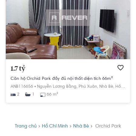
1.7 tỷ
Căn hộ Orchid Park đầy đủ nội thất diện tích 66m²
ANB116656 •
Nguyễn Lương Bằng,
Phú Xuân,
Nhà Bè,
Hồ Chí Minh
2
66 m²
1
Trang chủ
Hồ Chí Minh
Nhà Bè
Orchid Park