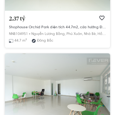
2.37 tỷ
Shophouse Orchid Park diện tích 44.7m2, cửa hướng Đông Bắc.
NNB104951 •
Nguyễn Lương Bằng,
Phú Xuân,
Nhà Bè,
Hồ Chí Minh
44.7 m²
Đông Bắc