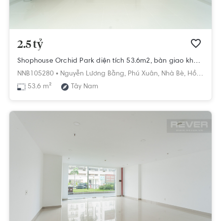
2.5 tỷ
Shophouse Orchid Park diện tích 53.6m2, bàn giao không nội thất.
NNB105280 •
Nguyễn Lương Bằng,
Phú Xuân,
Nhà Bè,
Hồ Chí Minh
53.6 m²
Tây Nam