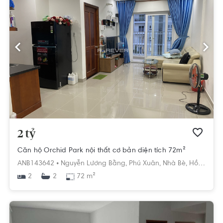
2 tỷ
Căn hộ Orchid Park nội thất cơ bản diện tích 72m²
ANB143642 •
Nguyễn Lương Bằng,
Phú Xuân,
Nhà Bè,
Hồ Chí Minh
2
72 m²
2