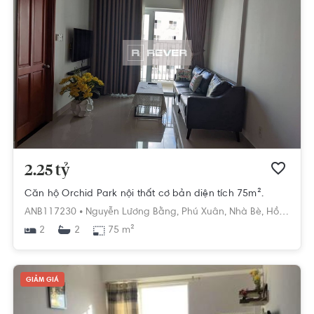
2.25 tỷ
Căn hộ Orchid Park nội thất cơ bản diện tích 75m².
ANB117230 •
Nguyễn Lương Bằng,
Phú Xuân,
Nhà Bè,
Hồ Chí Minh
2
75 m²
2
GIẢM GIÁ