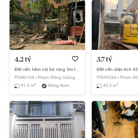
4.2 tỷ
3.7 tỷ
Đất nền hẻm nội bộ rộng 5m thông thoáng, diện tích 3.8m x 13m.
PTA86154 •
Phạm Đăng Giảng,
Bình Hưng Hòa,
PTA99254 •
Bình Tân,
Phạm Đă
Hồ C
91.3 m²
Đông Nam
43.3 m²