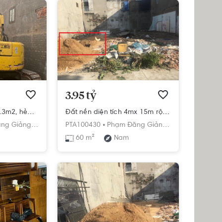
3.95 tỷ
Đất nền diện tích 43.3m2, hẻm 2 mặt tiền rộng 6m thông thoáng.
Đất nền diện tích 4mx 15m rộng thoáng, đường rộng 5m thông tứ tung.
ng Giảng,
hí Minh
Bình Hưng Hòa,
PTA100430 •
Bình Tân,
Phạm Đăng Giảng,
Hồ Chí Minh
Bình Hưng Hòa,
60 m²
Nam