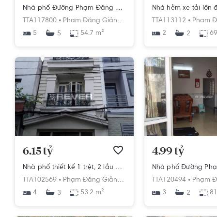
Nhà phố Đường Phạm Đăng Giảng 5 tầng diện tích 54.7m² hướng đông bắc pháp lý sổ hồng
TTA117800 •
Phạm Đăng Giảng,
Bình Hưng Hòa,
TTA113112 •
Bình Tân,
Phạm Đă
Hồ 
5
54.7 m²
2
69
5
2
6.15 tỷ
4.99 tỷ
Nhà phố thiết kế 1 trệt, 2 lầu cửa hướng Đông Nam đón gió mát.
TTA102569 •
Phạm Đăng Giảng,
Bình Hưng Hòa,
TTA120494 •
Bình Tân,
Phạm Đă
Hồ 
4
53.2 m²
3
81
3
2