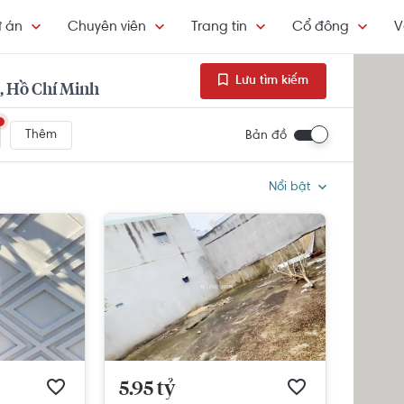
 án
Chuyên viên
Trang tin
Cổ đông
V
Lưu tìm kiếm
, Hồ Chí Minh
Thêm
Bản đồ
Nổi bật
5.95 tỷ