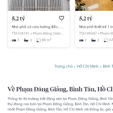
5.2 tỷ
5.2 tỷ
Nhà phố có cửa hướng Bắc, diện tích 80m2 rộng thoáng.
TTA104191 •
Phạm Đăng Giảng,
Bình Hưng Hòa,
TTA109247 •
Bình Tân,
Phạm Đă
Hồ 
3
80 m²
2
67
3
2
Trang chủ
Hồ Chí Minh
Bình 
Về Phạm Đăng Giảng, Bình Tân, Hồ C
Thông tin thị trường bất động sản tại Phạm Đăng Giảng, Bình Tâ
thự đang rao bán tại Phạm Đăng Giảng, Bình Tân, Hồ Chí Minh. N
nhất Phạm Đăng Giảng, Bình Tân, Hồ Chí Minh với thông tin, giá v