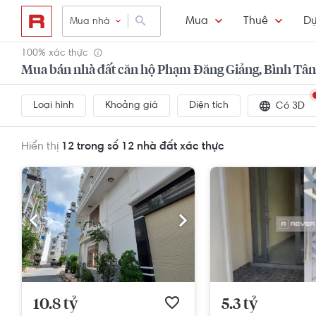
Mua
Thuê
Dự
Mua nhà
100% xác thực
Mua bán nhà đất căn hộ Phạm Đăng Giảng, Bình Tân
Loại hình
Khoảng giá
Diện tích
Có 3D
Hiển thị
12 trong số 12
nhà đất xác thực
10.8 tỷ
5.3 tỷ