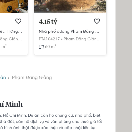
4.15 tỷ
Nhà phố thiết kế 1 trệt, 1 lửng diện tích 67m2, cửa hướng Đông Nam.
Nhà phố đường Phạm Đăng Giảng diện tích 60m2, khu dân cư hiện hữu.
ng Giảng,
Chí Minh
Bình Hưng Hòa,
PTA104217 •
Bình Tân,
Phạm Đăng Giảng,
Hồ Chí Minh
Bình Hưng Hòa,
 m²
60 m²
Tân
Phạm Đăng Giảng
hí Minh
n, Hồ Chí Minh. Dự án căn hộ chung cư, nhà phố, biệt
hà đất, căn hộ dịch vụ và văn phòng cho thuê giá tốt
à hình ảnh thật được xác thực và cập nhật liên tục.