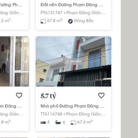
Nhà hẻm xe tải lớn đường Phạm Đăng Giảng diện tích đất 69.2m2 rộng thoáng.
Đất nền Đường Phạm Đăng Giảng diện tích 67.8m² hướng đông bắc pháp lý sổ hồng.
ng Giảng,
Chí Minh
Bình Hưng Hòa,
PTA131747 •
Bình Tân,
Phạm Đăng Giảng,
Hồ Chí Minh
Bình Hưng Hòa,
.2 m²
67.8 m²
Đông Bắc
5.7 tỷ
Nhà phố Đường Phạm Đăng Giảng 1 tầng diện tích 81.8m² hướng tây pháp lý sổ hồng.
Nhà phố Đường Phạm Đăng Giảng 3 tầng diện tích 67.6m² hướng tây pháp lý sổ hồng.
ng Giảng,
Chí Minh
Bình Hưng Hòa,
TTA116748 •
Bình Tân,
Phạm Đăng Giảng,
Hồ Chí Minh
Bình Hưng Hòa,
.8 m²
4
67.6 m²
4