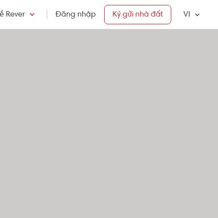
ề Rever
Đăng nhập
Ký gửi nhà đất
VI