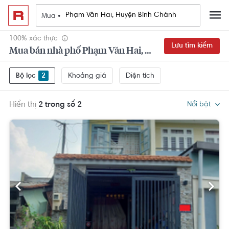
Mua •
100% xác thực
Lưu tìm kiếm
Mua bán nhà phố Phạm Văn Hai, Huyện Bình Chánh 2 phòng ngủ
Khoảng giá
Diện tích
Bộ lọc
2
Hiển thị
2 trong số 2
Nổi bật