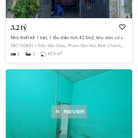
3.2 tỷ
Nhà thiết kế 1 trệt, 1 lầu diện tích 42.5m2, khu dân cư sầm uất.
TBC103831 •
Trần Văn Giàu,
Phạm Văn Hai,
Bình Chánh,
Hồ Chí
2
42.5 m²
2