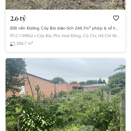
2.6 tỷ
Đất nền Đường Cây Bài diện tích 266.7m² pháp lý sổ hồng.
PCC139862 •
Cây Bài,
Phú Hoà Đông,
Củ Chi,
Hồ Chí Minh
266.7 m²