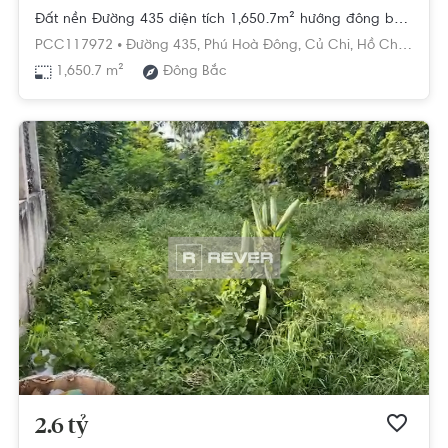
Đất nền Đường 435 diện tích 1,650.7m² hướng đông bắc pháp lý sổ hồng
PCC117972 •
Đường 435,
Phú Hoà Đông,
Củ Chi,
Hồ Chí Minh
1,650.7 m²
Đông Bắc
2.6 tỷ