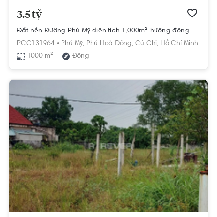
3.5 tỷ
Đất nền Đường Phú Mỹ diện tích 1,000m² hướng đông pháp lý sổ hồng
PCC131964 •
Phú Mỹ,
Phú Hoà Đông,
Củ Chi,
Hồ Chí Minh
1000 m²
Đông