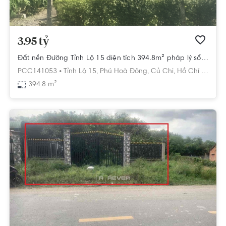
3.95 tỷ
Đất nền Đường Tỉnh Lộ 15 diện tích 394.8m² pháp lý sổ hồng.
PCC141053 •
Tỉnh Lộ 15,
Phú Hoà Đông,
Củ Chi,
Hồ Chí Minh
394.8 m²