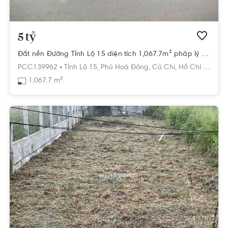
5 tỷ
Đất nền Đường Tỉnh Lộ 15 diện tích 1,067.7m² pháp lý sổ hồng.
PCC139962 •
Tỉnh Lộ 15,
Phú Hoà Đông,
Củ Chi,
Hồ Chí Minh
1,067.7 m²