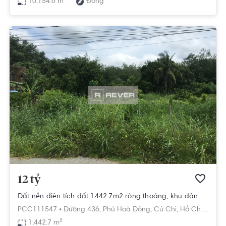
10,154.6 m²
Đông
12 tỷ
Đất nền diện tích đất 1442.7m2 rộng thoáng, khu dân cư hiện hữu.
PCC111547 •
Đường 436,
Phú Hoà Đông,
Củ Chi,
Hồ Chí Minh
1,442.7 m²