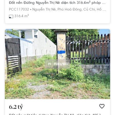
Đất nền Đường Nguyễn Thị Nê diện tích 316.4m² pháp lý sổ hồng.
PCC117032 •
Nguyễn Thị Nê,
Phú Hoà Đông,
Củ Chi,
Hồ Chí Minh
316.4 m²
6.2 tỷ