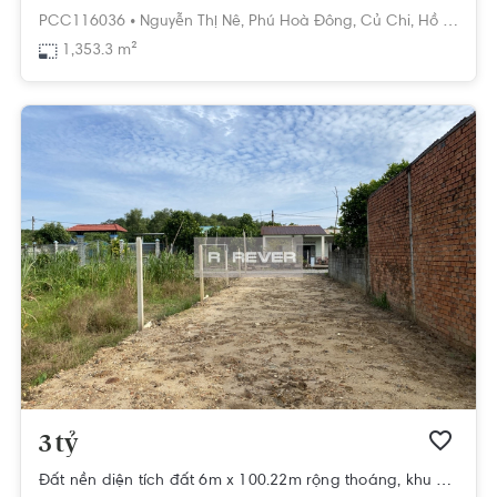
PCC116036 •
Nguyễn Thị Nê,
Phú Hoà Đông,
Củ Chi,
Hồ Chí Minh
1,353.3 m²
3 tỷ
Đất nền diện tích đất 6m x 100.22m rộng thoáng, khu dân cư hiện hữu.