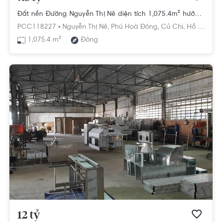
Đất nền Đường Nguyễn Thị Nê diện tích 1,075.4m² hướng đông pháp lý sổ hồng.
PCC118227 •
Nguyễn Thị Nê,
Phú Hoà Đông,
Củ Chi,
Hồ Chí Minh
1,075.4 m²
Đông
12 tỷ