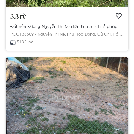
3.3 tỷ
Đất nền Đường Nguyễn Thị Nê diện tích 513.1m² pháp lý sổ hồng.
PCC138509 •
Nguyễn Thị Nê,
Phú Hoà Đông,
Củ Chi,
Hồ Chí Minh
513.1 m²