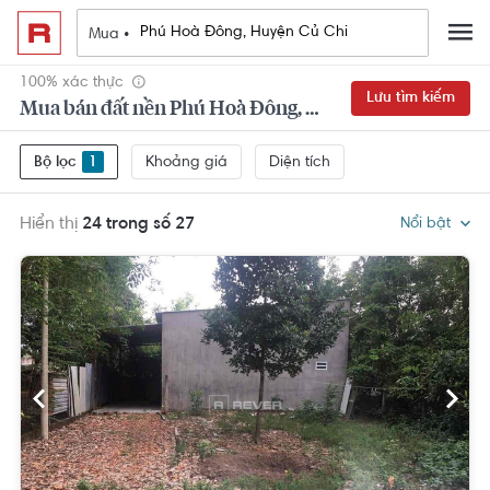
Mua •
100% xác thực
Lưu tìm kiếm
Mua bán đất nền Phú Hoà Đông, Huyện Củ Chi
Khoảng giá
Diện tích
Bộ lọc
1
Hiển thị
24 trong số 27
Nổi bật