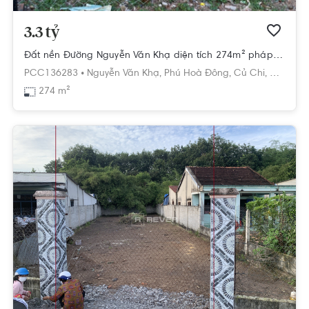
3.3 tỷ
Đất nền Đường Nguyễn Văn Khạ diện tích 274m² pháp lý sổ hồng.
PCC136283 •
Nguyễn Văn Khạ,
Phú Hoà Đông,
Củ Chi,
Hồ Chí M
274 m²