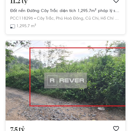
11.2 tỷ
Đất nền Đường Cây Trắc diện tích 1,295.7m² pháp lý sổ hồng
PCC118296 •
Cây Trắc,
Phú Hoà Đông,
Củ Chi,
Hồ Chí Minh
1,295.7 m²
7.5 tỷ