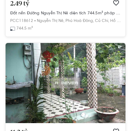
2.49 tỷ
Đất nền Đường Nguyễn Thị Nê diện tích 744.5m² pháp lý sổ hồng
PCC118612 •
Nguyễn Thị Nê,
Phú Hoà Đông,
Củ Chi,
Hồ Chí Minh
744.5 m²