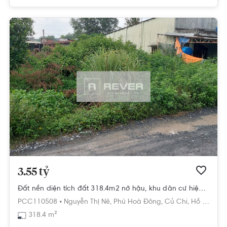
3.55 tỷ
Đất nền diện tích đất 318.4m2 nở hậu, khu dân cư hiện hữu.
PCC110508 •
Nguyễn Thị Nê,
Phú Hoà Đông,
Củ Chi,
Hồ Chí Minh
318.4 m²