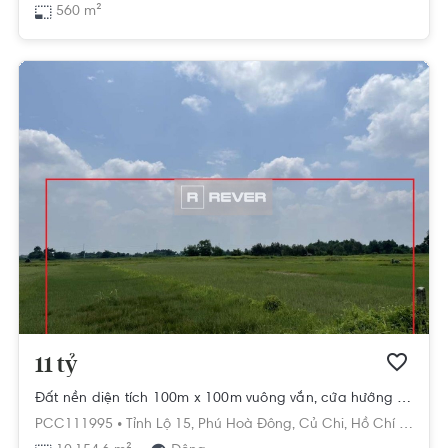
560 m²
11 tỷ
Đất nền diện tích 100m x 100m vuông vắn, cửa hướng Đông mát mẻ.
PCC111995 •
Tỉnh Lộ 15,
Phú Hoà Đông,
Củ Chi,
Hồ Chí Minh