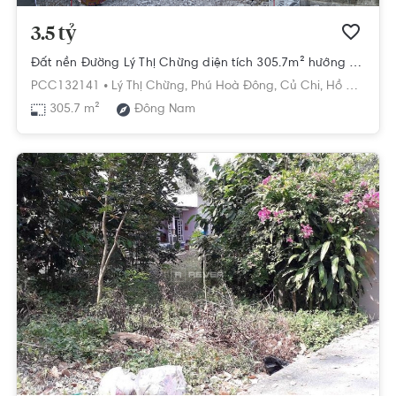
3.5 tỷ
Đất nền Đường Lý Thị Chừng diện tích 305.7m² hướng đông nam pháp lý sổ hồng.
PCC132141 •
Lý Thị Chừng,
Phú Hoà Đông,
Củ Chi,
Hồ Chí Minh
305.7 m²
Đông Nam