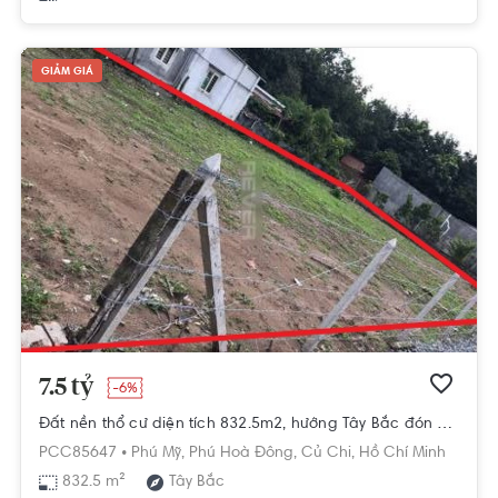
GIẢM GIÁ
7.5 tỷ
-6%
Đất nền thổ cư diện tích 832.5m2, hướng Tây Bắc đón gió thoáng mát.
PCC85647 •
Phú Mỹ,
Phú Hoà Đông,
Củ Chi,
Hồ Chí Minh
832.5 m²
Tây Bắc