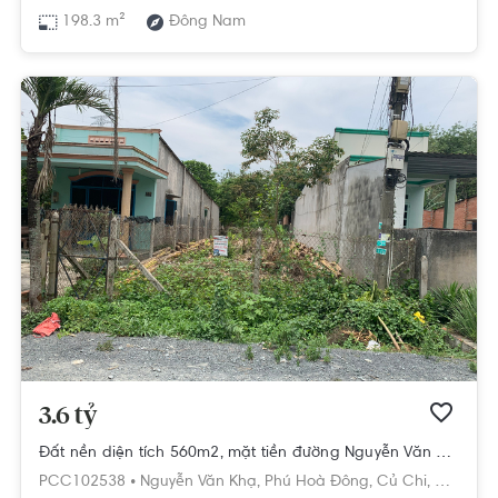
198.3 m²
Đông Nam
3.6 tỷ
Đất nền diện tích 560m2, mặt tiền đường Nguyễn Văn Khạ.
PCC102538 •
Nguyễn Văn Khạ,
Phú Hoà Đông,
Củ Chi,
Hồ Chí M