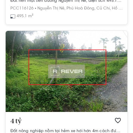
Đất nền mặt tiền dường Nguyễn Thị Nê, diện tích 495.1m2.
PCC116126 •
Nguyễn Thị Nê,
Phú Hoà Đông,
Củ Chi,
Hồ Chí Minh
495.1 m²
4 tỷ
Đất nông nghiệp nằm tại hẻm xe hơi hơn 4m cách đường Nguyễn Thị Nê 500m.