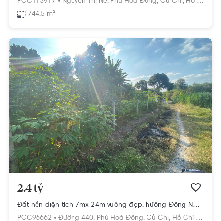
PCC113917 •
Nguyễn Thị Nê,
Phú Hoà Đông,
Củ Chi,
Hồ Chí Minh
744.5 m²
2.4 tỷ
Đất nền diện tích 7mx 24m vuông đẹp, hướng Đông Nam thoáng mát.
PCC96662 •
Đường 440,
Phú Hoà Đông,
Củ Chi,
Hồ Chí Minh