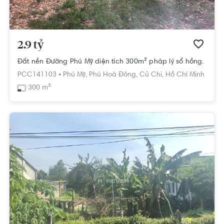
2.9 tỷ
Đất nền Đường Phú Mỹ diện tích 300m² pháp lý sổ hồng.
PCC141103 •
Phú Mỹ,
Phú Hoà Đông,
Củ Chi,
Hồ Chí Minh
300 m²