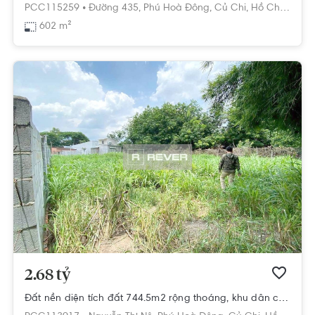
PCC115259 •
Đường 435,
Phú Hoà Đông,
Củ Chi,
Hồ Chí Minh
602 m²
2.68 tỷ
Đất nền diện tích đất 744.5m2 rộng thoáng, khu dân cư hiện hữu.