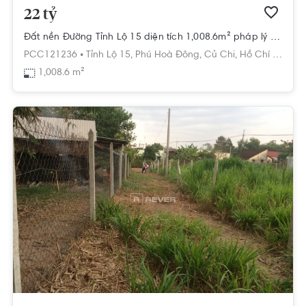
22 tỷ
Đất nền Đường Tỉnh Lộ 15 diện tích 1,008.6m² pháp lý sổ hồng.
PCC121236 •
Tỉnh Lộ 15,
Phú Hoà Đông,
Củ Chi,
Hồ Chí Minh
1,008.6 m²