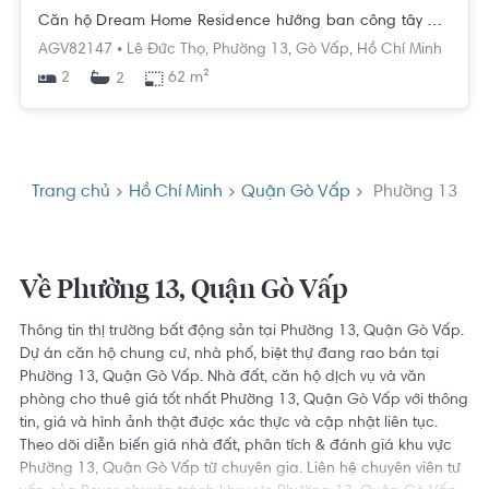
Căn hộ Dream Home Residence hướng ban công tây bắc đầy đủ nội thất diện tích 62m²
AGV82147 •
Lê Đức Thọ,
Phường 13,
Gò Vấp,
Hồ Chí Minh
2
62 m²
2
Trang chủ
Hồ Chí Minh
Quận Gò Vấp
Phường 13
Về Phường 13, Quận Gò Vấp
Thông tin thị trường bất động sản tại Phường 13, Quận Gò Vấp.
Dự án căn hộ chung cư, nhà phố, biệt thự đang rao bán tại
Phường 13, Quận Gò Vấp. Nhà đất, căn hộ dịch vụ và văn
phòng cho thuê giá tốt nhất Phường 13, Quận Gò Vấp với thông
tin, giá và hình ảnh thật được xác thực và cập nhật liên tục.
Theo dõi diễn biến giá nhà đất, phân tích & đánh giá khu vực
Phường 13, Quận Gò Vấp từ chuyên gia. Liên hệ chuyên viên tư