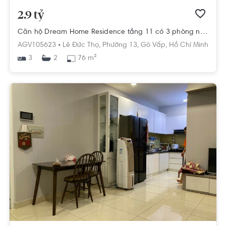
2.9 tỷ
Căn hộ Dream Home Residence tầng 11 có 3 phòng ngủ, đầy đủ nội thất.
AGV105623 •
Lê Đức Thọ,
Phường 13,
Gò Vấp,
Hồ Chí Minh
3
76 m²
2