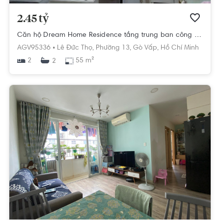
2.45 tỷ
Căn hộ Dream Home Residence tầng trung ban công rộng rãi, đầy đủ nội thất.
AGV95336 •
Lê Đức Thọ,
Phường 13,
Gò Vấp,
Hồ Chí Minh
2
55 m²
2