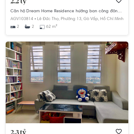
2.2 tỷ
Căn hộ Dream Home Residence hướng ban công đông bắc đầy đủ nội thất diện tích 62m²
AGV103814 •
Lê Đức Thọ,
Phường 13,
Gò Vấp,
Hồ Chí Minh
2
62 m²
2
2.3 tỷ