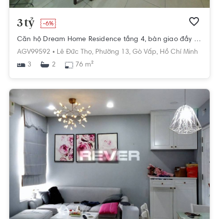
3 tỷ
-6%
Căn hộ Dream Home Residence tầng 4, bàn giao đầy đủ nội thất.
AGV99592 •
Lê Đức Thọ,
Phường 13,
Gò Vấp,
Hồ Chí Minh
3
76 m²
2