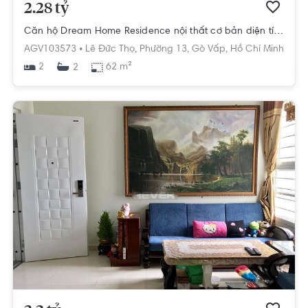
2.28 tỷ
Căn hộ Dream Home Residence nội thất cơ bản diện tích 62m²
AGV103573 •
Lê Đức Thọ,
Phường 13,
Gò Vấp,
Hồ Chí Minh
2
62 m²
2