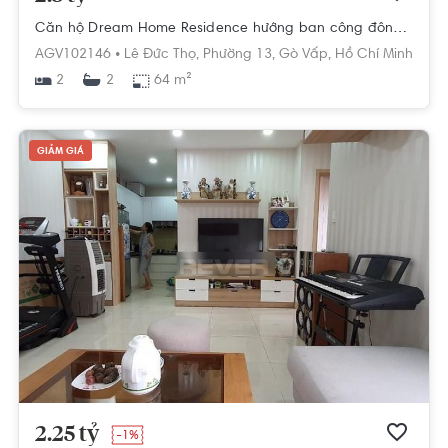
Căn hộ Dream Home Residence hướng ban công đông đầy đủ nội thất diện tích 64m²
AGV102146 •
Lê Đức Thọ,
Phường 13,
Gò Vấp,
Hồ Chí Minh
2
64 m²
2
GIẢM GIÁ
2.25 tỷ
-1%