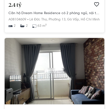
2.4 tỷ
Căn hộ Dream Home Residence có 2 phòng ngủ, nội thất cơ bản.
A08104609 •
Lê Đức Thọ,
Phường 13,
Gò Vấp,
Hồ Chí Minh
2
63 m²
2