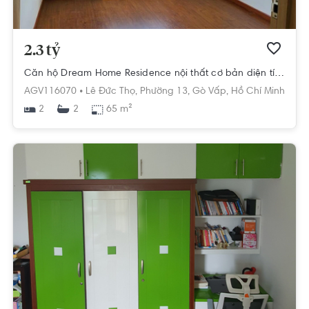
2.3 tỷ
Căn hộ Dream Home Residence nội thất cơ bản diện tích 65m²
AGV116070 •
Lê Đức Thọ,
Phường 13,
Gò Vấp,
Hồ Chí Minh
2
65 m²
2