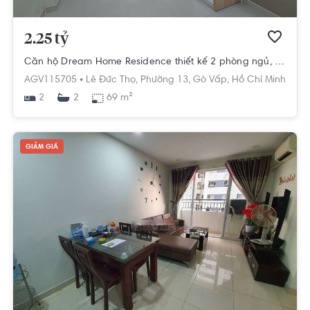
2.25 tỷ
Căn hộ Dream Home Residence thiết kế 2 phòng ngủ, nội thất cơ bản.
AGV115705 •
Lê Đức Thọ,
Phường 13,
Gò Vấp,
Hồ Chí Minh
2
69 m²
2
GIẢM GIÁ