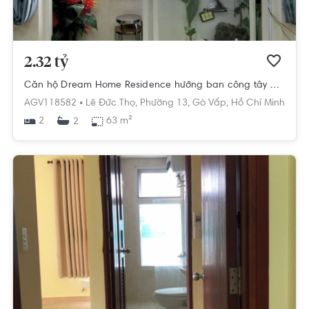
2.32 tỷ
Căn hộ Dream Home Residence hướng ban công tây bắc nội thất cơ bản diện tích 63m²
AGV118582 •
Lê Đức Thọ,
Phường 13,
Gò Vấp,
Hồ Chí Minh
2
63 m²
2