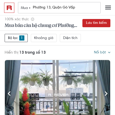
Mua •
100% xác thực
Lưu tìm kiếm
Mua bán căn hộ chung cư Phường 13, Quận Gò Vấp
Khoảng giá
Diện tích
Bộ lọc
1
Hiển thị
13 trong số 13
Nổi bật