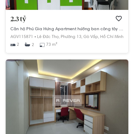
2.3 tỷ
Căn hộ Phú Gia Hưng Apartment hướng ban công tây nội thất cơ bản diện tích 73m²
AGV115871 •
Lê Đức Thọ,
Phường 13,
Gò Vấp,
Hồ Chí Minh
2
73 m²
2