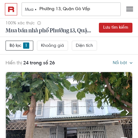
Mua •
100% xác thực
Lưu tìm kiếm
Mua bán nhà phố Phường 13, Quận Gò Vấp
Khoảng giá
Diện tích
Bộ lọc
1
Hiển thị
24 trong số 26
Nổi bật