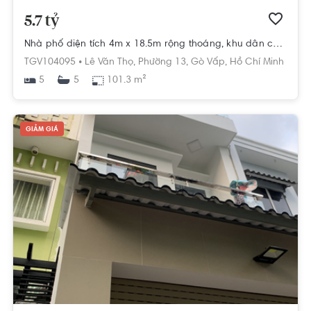
5.7 tỷ
Nhà phố diện tích 4m x 18.5m rộng thoáng, khu dân cư lâu đời.
TGV104095 •
Lê Văn Thọ,
Phường 13,
Gò Vấp,
Hồ Chí Minh
5
101.3 m²
5
GIẢM GIÁ