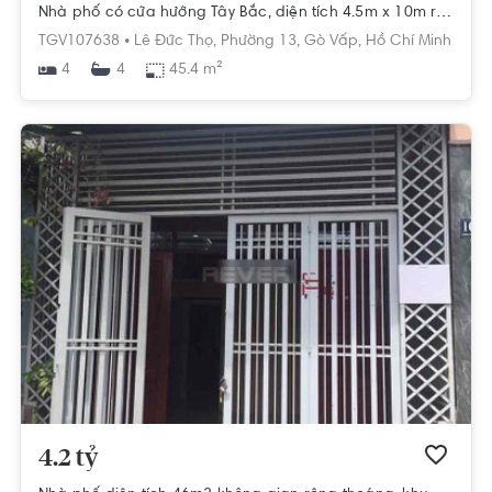
Nhà phố có cửa hướng Tây Bắc, diện tích 4.5m x 10m rộng thoáng.
TGV107638 •
Lê Đức Thọ,
Phường 13,
Gò Vấp,
Hồ Chí Minh
4
45.4 m²
4
4.2 tỷ