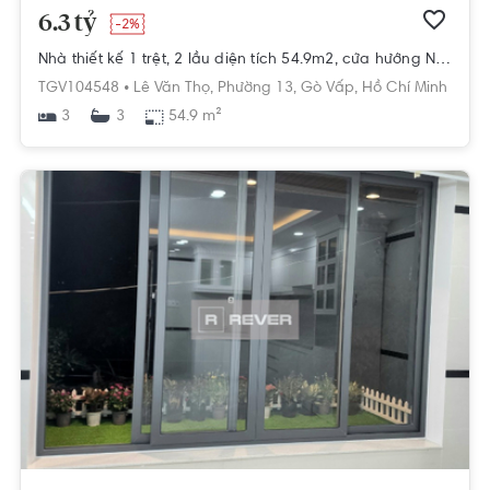
6.3 tỷ
-2%
Nhà thiết kế 1 trệt, 2 lầu diện tích 54.9m2, cửa hướng Nam mát mẻ.
TGV104548 •
Lê Văn Thọ,
Phường 13,
Gò Vấp,
Hồ Chí Minh
3
54.9 m²
3