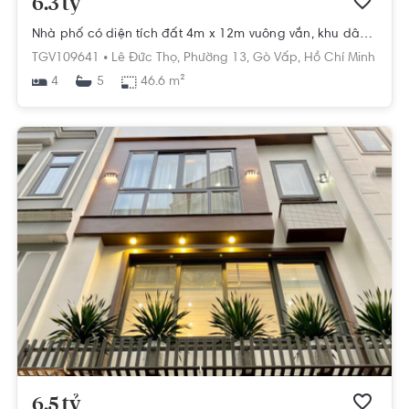
6.3 tỷ
Nhà phố có diện tích đất 4m x 12m vuông vắn, khu dân cư sầm uất.
TGV109641 •
Lê Đức Thọ,
Phường 13,
Gò Vấp,
Hồ Chí Minh
4
46.6 m²
5
6.5 tỷ