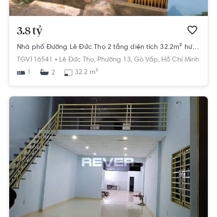
3.8 tỷ
Nhà phố Đường Lê Đức Thọ 2 tầng diện tích 32.2m² hướng tây nam pháp lý sổ hồng
TGV116541 •
Lê Đức Thọ,
Phường 13,
Gò Vấp,
Hồ Chí Minh
1
32.2 m²
2