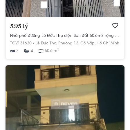
5.95 tỷ
Nhà phố đường Lê Đức Thọ diện tích đất 50.6m2 rộng thoáng.
TGV131620 •
Lê Đức Thọ,
Phường 13,
Gò Vấp,
Hồ Chí Minh
3
50.6 m²
4