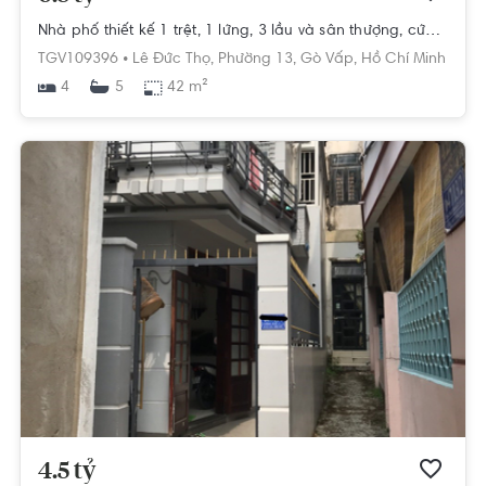
Nhà phố thiết kế 1 trệt, 1 lửng, 3 lầu và sân thượng, cửa hướng Đông mát mẻ.
TGV109396 •
Lê Đức Thọ,
Phường 13,
Gò Vấp,
Hồ Chí Minh
4
42 m²
5
4.5 tỷ