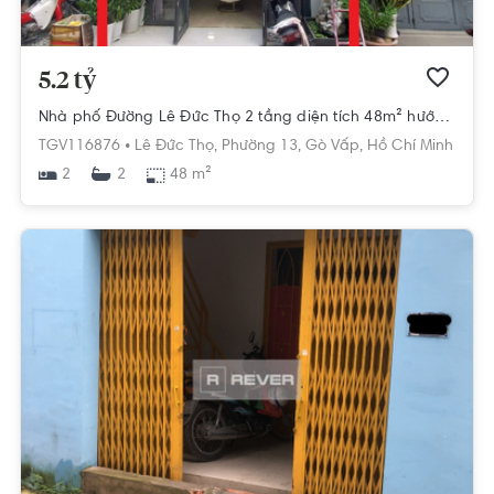
5.2 tỷ
Nhà phố Đường Lê Đức Thọ 2 tầng diện tích 48m² hướng đông nam pháp lý sổ hồng.
TGV116876 •
Lê Đức Thọ,
Phường 13,
Gò Vấp,
Hồ Chí Minh
2
48 m²
2