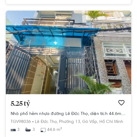
5.25 tỷ
Nhà phố hẻm nhựa đường Lê Đức Thọ, diện tích 44.6m2 nội thất cơ bản.
TGV98036 •
Lê Đức Thọ,
Phường 13,
Gò Vấp,
Hồ Chí Minh
3
44.6 m²
3