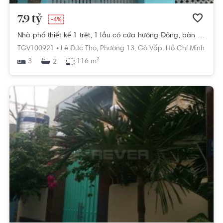
7.9 tỷ
-4%
Nhà phố thiết kế 1 trệt, 1 lầu có cửa hướng Đông, bàn giao không có nội thất.
TGV100921 •
Lê Đức Thọ,
Phường 13,
Gò Vấp,
Hồ Chí Minh
3
116 m²
2