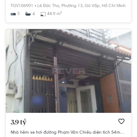
TGV106901 •
Lê Đức Thọ,
Phường 13,
Gò Vấp,
Hồ Chí Minh
3
44.9 m²
4
3.9 tỷ
Nhà hẻm xe hơi đường Phạm Văn Chiêu diện tích 54m2, hẻm rộng 4m.