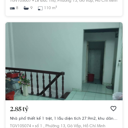
TGV105607 •
Lê Đức Thọ,
Phường 13,
Gò Vấp,
Hồ Chí Minh
8
110 m²
9
2.85 tỷ
Nhà phố thiết kế 1 trệt, 1 lầu diện tích 27.9m2, khu dân cư hiện hữu.
TGV105074 •
số 1 ,
Phường 13,
Gò Vấp,
Hồ Chí Minh