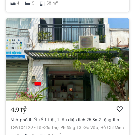
4
58 m²
5
4.9 tỷ
Nhà phố thiết kế 1 trệt, 1 lầu diện tích 25.8m2 rộng thoáng.
TGV104129 •
Lê Đức Thọ,
Phường 13,
Gò Vấp,
Hồ Chí Minh