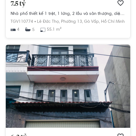
7.5 tỷ
Nhà phố thiết kế 1 trệt, 1 lửng, 2 lầu và sân thượng, diện tích đất 55.1m2.
TGV110774 •
Lê Đức Thọ,
Phường 13,
Gò Vấp,
Hồ Chí Minh
4
55.1 m²
5