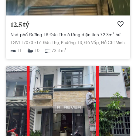
12.5 tỷ
Nhà phố Đường Lê Đức Thọ 6 tầng diện tích 72.3m² hướng đông bắc pháp lý sổ hồng.
TGV117073 •
Lê Đức Thọ,
Phường 13,
Gò Vấp,
Hồ Chí Minh
11
72.3 m²
10