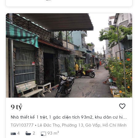
9 tỷ
Nhà thiết kế 1 trệt, 1 gác diện tích 93m2, khu dân cư hiện hữu.
TGV103777 •
Lê Đức Thọ,
Phường 13,
Gò Vấp,
Hồ Chí Minh
4
93 m²
2