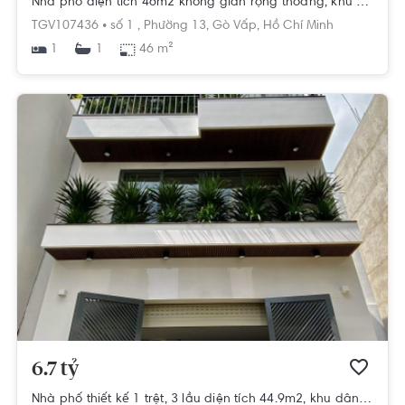
Nhà phố diện tích 46m2 không gian rộng thoáng, khu dân cư sầm uất.
TGV107436 •
số 1 ,
Phường 13,
Gò Vấp,
Hồ Chí Minh
1
46 m²
1
6.7 tỷ
Nhà phố thiết kế 1 trệt, 3 lầu diện tích 44.9m2, khu dân cư sầm uất.