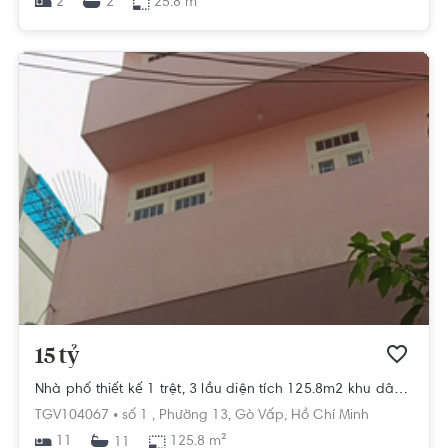
2
25.8 m²
2
15 tỷ
Nhà phố thiết kế 1 trệt, 3 lầu diện tích 125.8m2 khu dân cư hiện hữu.
TGV104067 •
số 1 ,
Phường 13,
Gò Vấp,
Hồ Chí Minh
11
125.8 m²
11