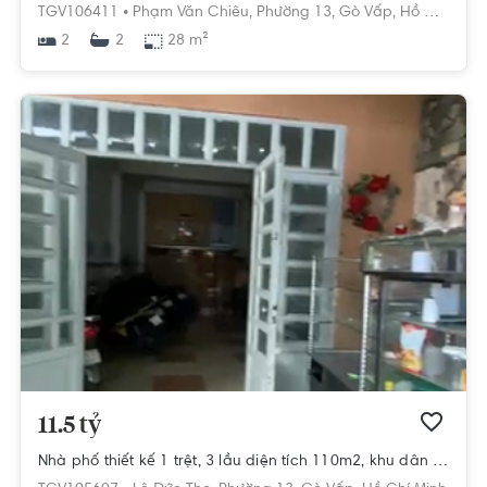
TGV106411 •
Phạm Văn Chiêu,
Phường 13,
Gò Vấp,
Hồ Chí Minh
2
28 m²
2
11.5 tỷ
Nhà phố thiết kế 1 trệt, 3 lầu diện tích 110m2, khu dân cư hiện hữu.