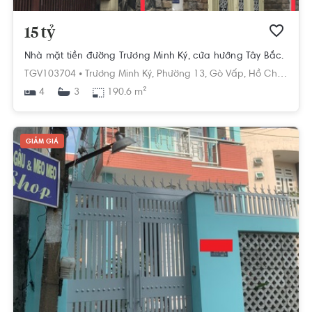
15 tỷ
Nhà mặt tiền đường Trương Minh Ký, cửa hướng Tây Bắc.
TGV103704 •
Trương Minh Ký,
Phường 13,
Gò Vấp,
Hồ Chí Minh
4
190.6 m²
3
GIẢM GIÁ