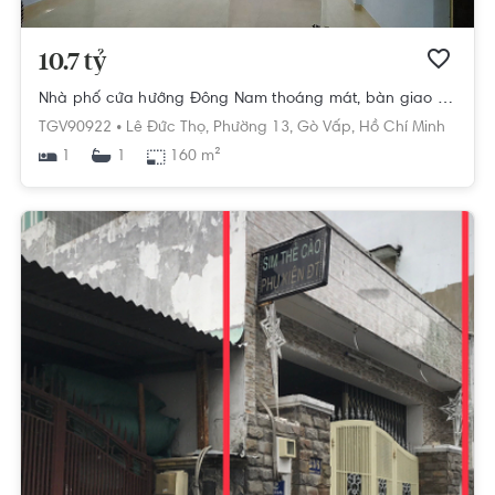
10.7 tỷ
Nhà phố cửa hướng Đông Nam thoáng mát, bàn giao không nội thất.
TGV90922 •
Lê Đức Thọ,
Phường 13,
Gò Vấp,
Hồ Chí Minh
1
160 m²
1