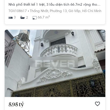
Nhà phố thiết kế 1 trệt, 3 lầu diện tích 66.7m2 rộng thoáng.
TGV108617 •
Thống Nhất,
Phường 13,
Gò Vấp,
Hồ Chí Minh
3
66.7 m²
2
5.95 tỷ