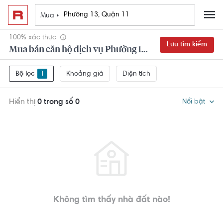
Mua •
100% xác thực
Lưu tìm kiếm
Mua bán căn hộ dịch vụ Phường 13, Quận 11
Khoảng giá
Diện tích
Bộ lọc
1
Hiển thị
0 trong số 0
Nổi bật
Không tìm thấy nhà đất nào!