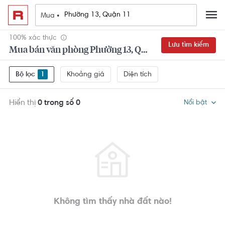
Mua •
100% xác thực
Lưu tìm kiếm
Mua bán văn phòng Phường 13, Quận 11
Khoảng giá
Diện tích
Bộ lọc
1
Hiển thị
0 trong số 0
Nổi bật
Không tìm thấy nhà đất nào!