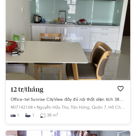
12 tr/tháng
Office-tel Sunrise CityView đầy đủ nội thất diện tích 38m².
N07142168 •
Nguyễn Hữu Thọ,
Tân Hưng,
Quận 7,
Hồ Chí Minh
1
38 m²
1