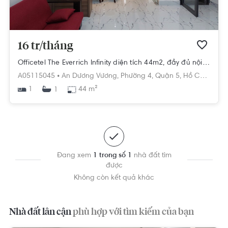
16 tr/tháng
Officetel The Everrich Infinity diện tích 44m2, đầy đủ nội thất.
A05115045 •
An Dương Vương,
Phường 4,
Quận 5,
Hồ Chí Minh
1
44 m²
1
Đang xem
1 trong số 1
nhà đất tìm
được
Không còn kết quả khác
Nhà đất lân cận
phù hợp với tìm kiếm của bạn