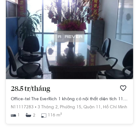
28.5 tr/tháng
Office-tel The EverRich 1 không có nội thất diện tích 116m².
N11117283 •
3 Tháng 2,
Phường 15,
Quận 11,
Hồ Chí Minh
1
116 m²
2