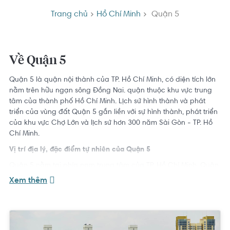
Trang chủ
Hồ Chí Minh
Quận 5
Về Quận 5
Quận 5 là quận nội thành của TP. Hồ Chí Minh, có diện tích lớn
nằm trên hữu ngạn sông Đồng Nai. quận thuộc khu vực trung
tâm của thành phố Hồ Chí Minh. Lịch sử hình thành và phát
triển của vùng đất Quận 5 gắn liền với sự hình thành, phát triển
của khu vực Chợ Lớn và lịch sử hơn 300 năm Sài Gòn - TP. Hồ
Chí Minh.
Vị trí địa lý, đặc điểm tự nhiên của Quận 5
Quận 5 nằm tại phía nam trung tâm của TP. Hồ Chí Minh, Quận
5 có diện tích 4,27 km
2
,
37.254 người/km².
Xem thêm
Phía Tây Bắc Quận 5 giáp quận 10 và quận 11, có ranh giới
chung là đường Hùng Vương và đường Nguyễn Chí Thanh. Phía
Đông Quận 5 giáp với quận 1 có ranh giới chung là đường
Nguyễn Văn Cừ.