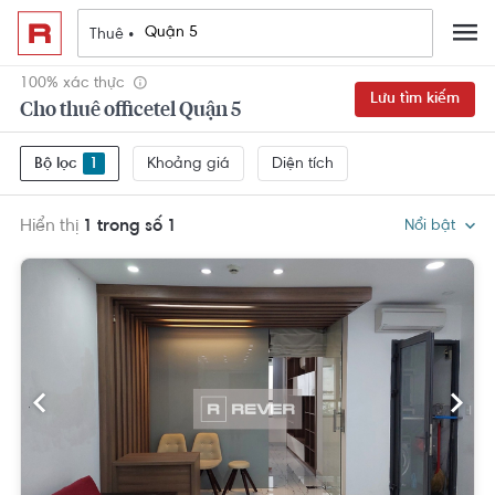
Thuê •
100% xác thực
Lưu tìm kiếm
Cho thuê officetel Quận 5
Khoảng giá
Diện tích
Bộ lọc
1
Hiển thị
1 trong số 1
Nổi bật