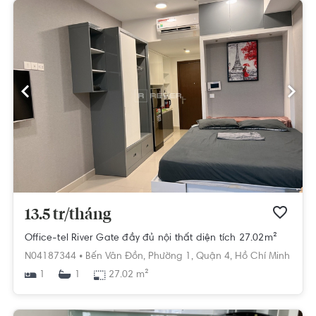
13.5 tr/tháng
Office-tel River Gate đầy đủ nội thất diện tích 27.02m²
N04187344 •
Bến Vân Đồn,
Phường 1,
Quận 4,
Hồ Chí Minh
1
27.02 m²
1