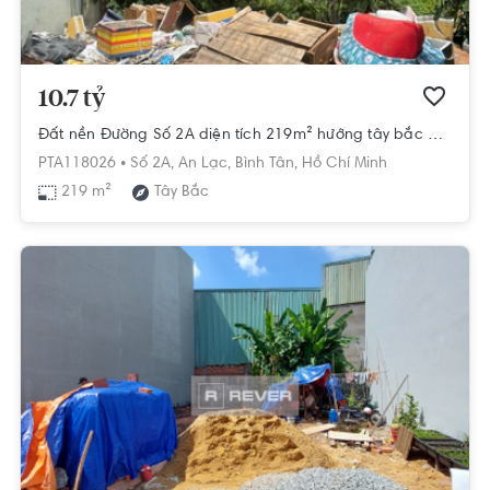
10.7 tỷ
Đất nền Đường Số 2A diện tích 219m² hướng tây bắc pháp lý sổ hồng
PTA118026 •
Số 2A,
An Lạc,
Bình Tân,
Hồ Chí Minh
219 m²
Tây Bắc