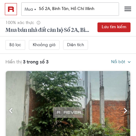
Mua •
100% xác thực
Lưu tìm kiếm
Mua bán nhà đất căn hộ Số 2A, Bình Tân, Hồ Chí Minh
Khoảng giá
Diện tích
Bộ lọc
Hiển thị
3 trong số 3
Nổi bật