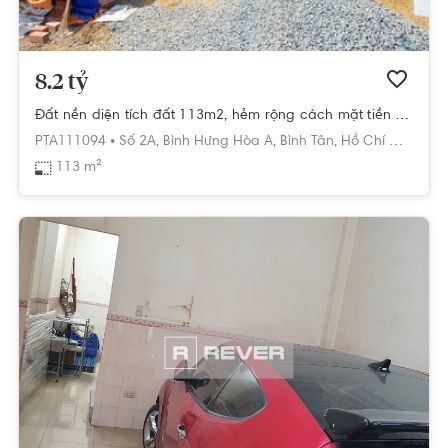
8.2 tỷ
Đất nền diện tích đất 113m2, hẻm rộng cách mặt tiền đường chỉ 15m.
PTA111094 •
Số 2A,
Bình Hưng Hòa A,
Bình Tân,
Hồ Chí Minh
113 m²