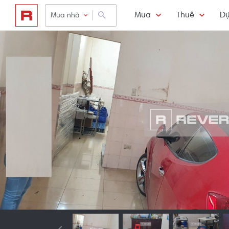
Mua
Thuê
Dự
Mua nhà