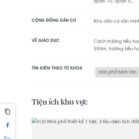
quận 10, quận 5,..
CỘNG ĐỒNG DÂN CƯ
Khu dân cư văn minh
VỀ GIÁO DỤC
Cách trường tiểu 
550m, trường tiểu họ
TÌM KIẾM THEO TỪ KHOÁ
nhà phố bình tân
Tiện ích khu vực