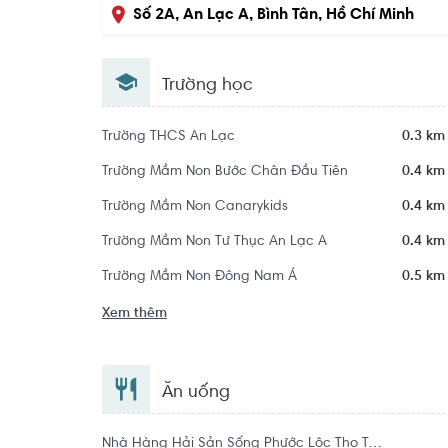
Số 2A, An Lạc A, Bình Tân, Hồ Chí Minh
Trường học
Trường THCS An Lạc
0.3 km
Trường Mầm Non Bước Chân Đầu Tiên
0.4 km
Trường Mầm Non Canarykids
0.4 km
Trường Mầm Non Tư Thục An Lạc A
0.4 km
Trường Mầm Non Đông Nam Á
0.5 km
Xem thêm
Ăn uống
Nhà Hàng Hải Sản Sống Phước Lộc Thọ Tân Phát