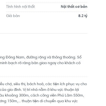
Tình hình nội thất
Nội thất cơ bản
Giá bán
8.2 tỷ
ng Đông Nam, đường rộng và thông thoáng. Sổ
 minh bạch rõ ràng bàn giao ngay cho khách có
u chợ, siêu thị, bách hoá, các tiện ích phục vụ cho
a gia đình. Vị trí nhà nằm ờ khu vực thuận lợi
Tàu khoảng 300m, cách công viên Phú Lâm 550m,
g 150m,... thuận tiện di chuyển qua khu vực