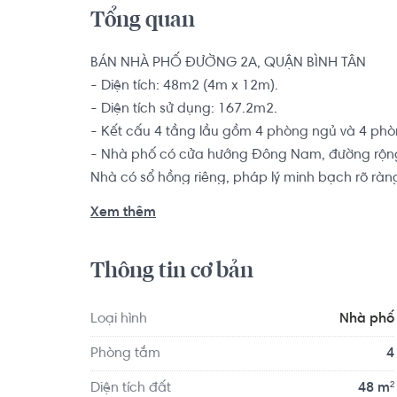
Tổng quan
BÁN NHÀ PHỐ ĐƯỜNG 2A, QUẬN BÌNH TÂN

- Diện tích: 48m2 (4m x 12m).

- Diện tích sử dụng: 167.2m2.

- Kết cấu 4 tầng lầu gồm 4 phòng ngủ và 4 phò
- Nhà phố có cửa hướng Đông Nam, đường rộng
Nhà có sổ hồng riêng, pháp lý minh bạch rõ ràng
Xem thêm
Xung quanh gần nhiều chợ, siêu thị, bách hoá, 
gia đình. Vị trí nhà nằm ờ khu vực thuận lợi cá
Thông tin cơ bản
Phú Lâm 550m, đường An Dương Vương 150m,... 
5,..
Loại hình
Nhà phố
Phòng tắm
4
Diện tích đất
48 m²