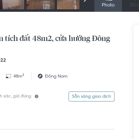
Photo
3D v
iện tích đất 48m2, cửa hướng Đông
022
48m²
Đông Nam
ính xác, giá đúng
Sẵn sàng giao dịch