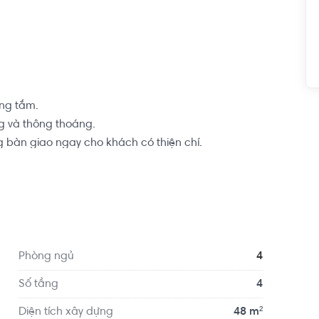
ng tắm.

 và thông thoáng.

 bàn giao ngay cho khách có thiện chí.

các tiện ích phục vụ cho nhu cầu hằng ngày của 
ch bưu điện Mũi Tàu khoảng 300m, cách công viên 
thuận tiện di chuyển qua khu vực quận 10, quận 
Phòng ngủ
4
Số tầng
4
Diện tích xây dựng
48 m²