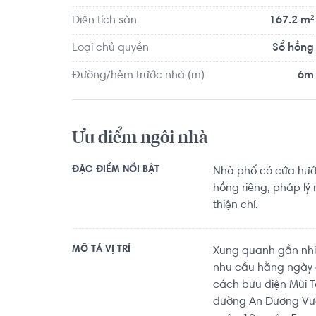
Diện tích sàn
167.2 m²
Loại chủ quyền
Sổ hồng
Đường/hẻm trước nhà (m)
6m
Ưu điểm ngôi nhà
ĐẶC ĐIỂM NỔI BẬT
Nhà phố có cửa hướ
hồng riêng, pháp lý
thiện chí.
MÔ TẢ VỊ TRÍ
Xung quanh gần nhiề
nhu cầu hằng ngày củ
cách bưu điện Mũi 
đường An Dương Vươn