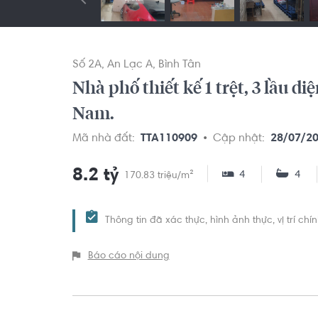
Số 2A
An Lạc A
Bình Tân
Nhà phố thiết kế 1 trệt, 3 lầu d
Nam.
Mã nhà đất:
TTA110909
Cập nhật:
28/07/2
8.2 tỷ
4
4
170.83 triệu/m²
Thông tin đã xác thực, hình ảnh thực, vị trí ch
Báo cáo nội dung