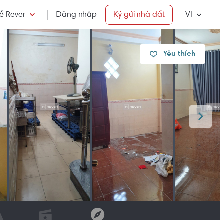
ề Rever
Đăng nhập
Ký gửi nhà đất
VI
Yêu thích