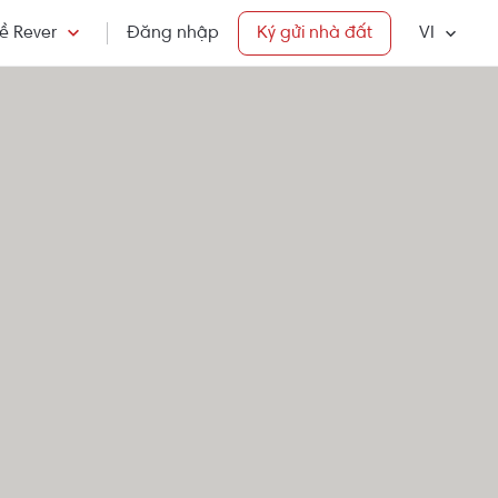
ề Rever
Đăng nhập
Ký gửi nhà đất
VI