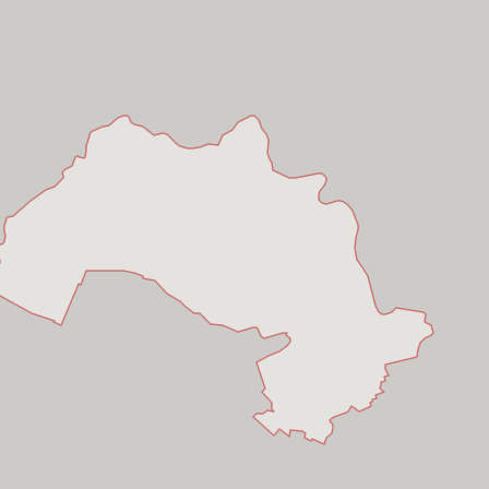
inh
nh