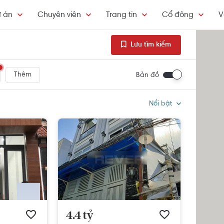
 án
Chuyên viên
Trang tin
Cổ đông
V
Lưu tìm kiếm
Thêm
Bản đồ
Nổi bật
4.4 tỷ