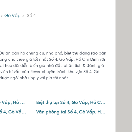
Gò Vấp
Số 4
. Dự án căn hộ chung cư, nhà phố, biệt thự đang rao bán
òng cho thuê giá tốt nhất Số 4, Gò Vấp, Hồ Chí Minh với
c. Theo dõi diễn biến giá nhà đất, phân tích & đánh giá
 viên tư vấn của Rever chuyên trách khu vực Số 4, Gò
được ngôi nhà ưng ý với giá tốt nhất.
Nhà phố tại Số 4, Gò Vấp, Hồ Chí Minh
Biệt thự tại Số 4, Gò Vấp, Hồ Chí Minh
Căn hộ dịch vụ tại Số 4, Gò Vấp, Hồ Chí Minh
Văn phòng tại Số 4, Gò Vấp, Hồ Chí Minh