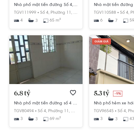
Nhà phố mặt tiền đường Số 4, diện tích đất 65m2 rộng thoáng.
TGV111999 •
Số 4,
Phường 11,
Gò Vấp,
Hồ Chí Minh
TGV110588 •
Số 4,
P
4
65 m²
6
59
3
7
GIẢM GIÁ
6.8 tỷ
5.3 tỷ
-9%
Nhà phố mặt tiền đường số 4 thông thoáng kết cấu 3 tầng, pháp lý đầy đủ.
TGV80494 •
Số 4,
Phường 11,
Gò Vấp,
Hồ Chí Minh
TGV96545 •
Số 4,
Ph
3
69 m²
3
43
3
3