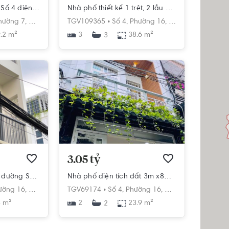
Nhà mặt tiền đường Số 4 diện tích đất 59.2m2, cửa hướng Tây.
Nhà phố thiết kế 1 trệt, 2 lầu diện tích 38.6m2, cửa hướng Tây Bắc.
hường 7,
Gò Vấp,
Hồ Chí Minh
TGV109365 •
Số 4,
Phường 16,
Gò Vấp,
Hồ Chí M
.2 m²
3
38.6 m²
3
3.05 tỷ
Nhà phố hẻm xe hơi đường Số 4, diện tích 43m2 nhà nở hậu rất đẹp.
Nhà phố diện tích đất 3m x8m thiết kế hiện đại, cửa hướng Tây.
ường 16,
Gò Vấp,
Hồ Chí Minh
TGV69174 •
Số 4,
Phường 16,
Gò Vấp,
Hồ Chí Mi
 m²
2
23.9 m²
2