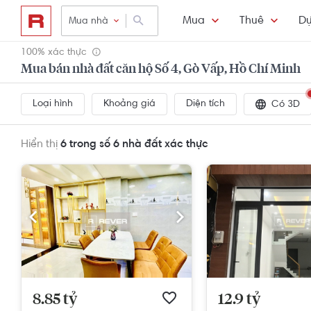
Mua
Thuê
Dự
Mua nhà
100% xác thực
Mua bán nhà đất căn hộ Số 4, Gò Vấp, Hồ Chí Minh
Loại hình
Khoảng giá
Diện tích
Có 3D
Hiển thị
6 trong số 6
nhà đất xác thực
8.85 tỷ
12.9 tỷ