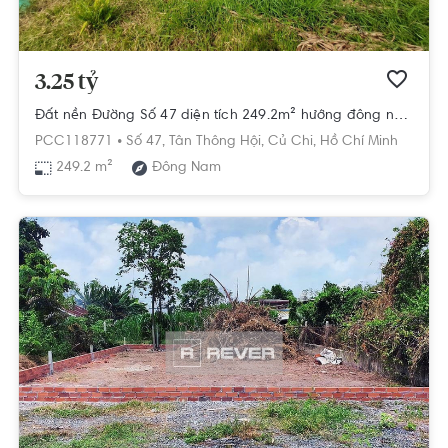
3.25 tỷ
Đất nền Đường Số 47 diện tích 249.2m² hướng đông nam pháp lý sổ hồng.
PCC118771 •
Số 47,
Tân Thông Hội,
Củ Chi,
Hồ Chí Minh
249.2 m²
Đông Nam