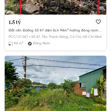
1.5 tỷ
Đất nền Đường Số 47 diện tích 94m² hướng đông nam pháp lý sổ hồng.
PCC121347 •
Số 47,
Tân Thạnh Đông,
Củ Chi,
Hồ Chí Minh
94 m²
Đông Nam