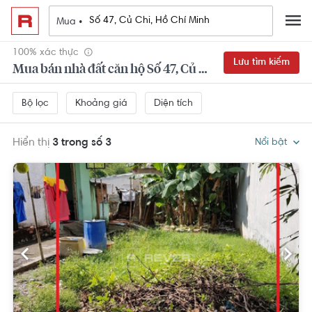
Mua •
100% xác thực
Lưu tìm kiếm
Mua bán nhà đất căn hộ Số 47, Củ Chi, Hồ Chí Minh
Khoảng giá
Diện tích
Bộ lọc
Hiển thị
3 trong số 3
Nổi bật