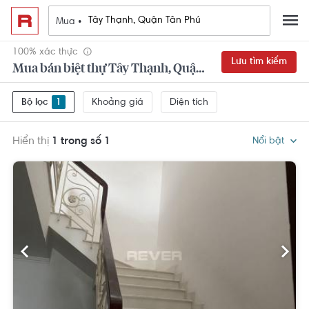
Mua •
100% xác thực
Lưu tìm kiếm
Mua bán biệt thự Tây Thạnh, Quận Tân Phú
Khoảng giá
Diện tích
Bộ lọc
1
Hiển thị
1 trong số 1
Nổi bật