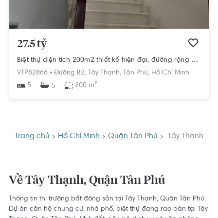
27.5 tỷ
Biệt thự diện tích 200m2 thiết kế hiện đại, đường rộng 12m khu dân cư an ninh.
VTP82866 •
Đường B2,
Tây Thạnh,
Tân Phú,
Hồ Chí Minh
5
200 m²
5
Trang chủ
Hồ Chí Minh
Quận Tân Phú
Tây Thạnh
Về Tây Thạnh, Quận Tân Phú
Thông tin thị trường bất động sản tại Tây Thạnh, Quận Tân Phú.
Dự án căn hộ chung cư, nhà phố, biệt thự đang rao bán tại Tây