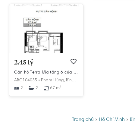
2.45 tỷ
Căn hộ Terra Mia tầng 6 cửa hướng Đông Nam, nội thất cơ bản.
ABC104035 •
Phạm Hùng,
Bình Hưng,
Bình Chánh,
Hồ Chí Min
2
67 m²
2
Trang chủ
Hồ Chí Minh
Bì