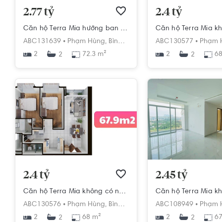
2.77 tỷ
2.4 tỷ
Căn hộ Terra Mia hướng ban công nam nội thất cơ bản diện tích 72.3m²
ABC131639 •
Phạm Hùng,
Bình Hưng,
Bình Chánh,
ABC130577 •
Hồ Chí Min
Phạm 
2
72.3 m²
2
68
2
2
2.4 tỷ
2.45 tỷ
Căn hộ Terra Mia không có nội thất diện tích 68m²
ABC130576 •
Phạm Hùng,
Bình Hưng,
Bình Chánh,
ABC108949 •
Hồ Chí Min
Phạm 
2
68 m²
2
67
2
2