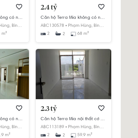
2.4 tỷ
Căn hộ Terra Mia không có nội thất diện tích 68m².
Căn hộ Terra Mia không có nội thất diện tích 68m².
h
Hùng,
Bình Hưng,
Bình Chánh,
ABC130578 •
Hồ Chí Minh
Phạm Hùng,
Bình Hưng,
Bình Chán
 m²
2
68 m²
2
2.3 tỷ
Căn hộ Terra Mia không có nội thất diện tích 67.9m²
Căn hộ Terra Mia nội thất cơ bản diện tích 59.9m².
h
Hùng,
Bình Hưng,
Bình Chánh,
ABC113189 •
Hồ Chí Minh
Phạm Hùng,
Bình Hưng,
Bình Chán
.9 m²
2
59.9 m²
2