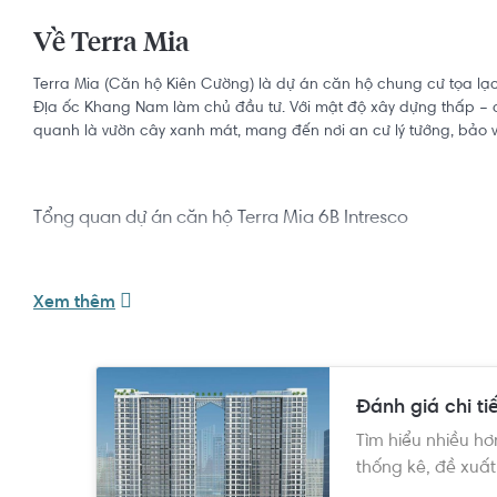
Về Terra Mia
Terra Mia (Căn hộ Kiên Cường) là dự án căn hộ chung cư tọa lạc
Địa ốc Khang Nam làm chủ đầu tư. Với mật độ xây dựng thấp – ch
quanh là vườn cây xanh mát, mang đến nơi an cư lý tưởng, bảo 
Tổng quan dự án căn hộ Terra Mia 6B Intresco
+ Tên dự án:
Terra Mia
Xem thêm
+ Chủ đầu tư:
Công ty Cổ phần Đầu tư Địa ốc Khang Nam
+ Vị trí:
Khu dân cư 6B Intresco, đường Phạm Hùng nối dài, xã B
+ Diện tích khuôn viên:
7,438m2
Đánh giá chi ti
+ Quy mô:
1 tòa tháp đôi cao 25 tầng
Tìm hiểu nhiều hơ
thống kê, đề xuất
+ Mật độ xây dựng:
33.7%