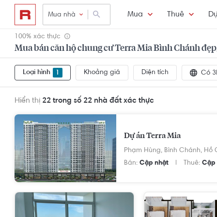
Mua
Thuê
Dự
Mua nhà
100% xác thực
Mua bán căn hộ chung cư Terra Mia Bình Chánh đẹp
Loại hình
Khoảng giá
Diện tích
1
Có 3
Hiển thị
22 trong số 22
nhà đất xác thực
Dự án Terra Mia
Phạm Hùng,
Bình Chánh,
Hồ 
Bán:
Cập nhật
Thuê:
Cập 