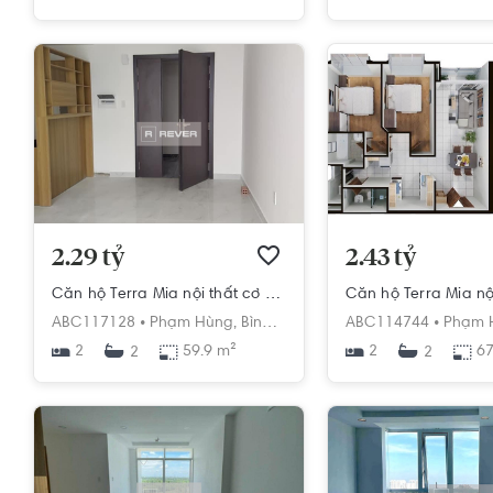
2.29 tỷ
2.43 tỷ
Căn hộ Terra Mia nội thất cơ bản diện tích 59.9m²
ABC117128 •
Phạm Hùng,
Bình Hưng,
Bình Chánh,
ABC114744 •
Hồ Chí Min
Phạm 
2
59.9 m²
2
67
2
2