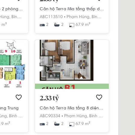
Căn hộ Terra Mia có 2 phòng ngủ, không có nội thất.
Căn hộ Terra Mia tầng thấp diện tích 67.9m2, không có nội thất.
h
Hùng,
Bình Hưng,
Bình Chánh,
ABC113510 •
Hồ Chí Minh
Phạm Hùng,
Bình Hưng,
Bình Chán
 m²
2
67.9 m²
2
2.33 tỷ
ầng Trung
Căn hộ Terra Mia tầng 8 diện tích 67.9m2, bàn giao nội thất cơ bản.
h
ùng,
Bình Hưng,
Bình Chánh,
ABC90334 •
Hồ Chí Minh
Phạm Hùng,
Bình Hưng,
Bình Chánh,
.9 m²
2
67.9 m²
2