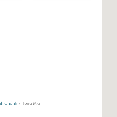
h
nh Chánh
Terra Mia