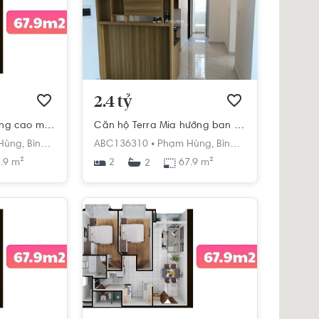
2.4 tỷ
Căn hộ Terra Mia tầng cao mát mẻ, nội thất cơ bản.
Căn hộ Terra Mia hướng ban công tây bắc nội thất cơ bản diện tích 67.9m²
h
Hùng,
Bình Hưng,
Bình Chánh,
ABC136310 •
Hồ Chí Minh
Phạm Hùng,
Bình Hưng,
Bình Chán
.9 m²
2
67.9 m²
2