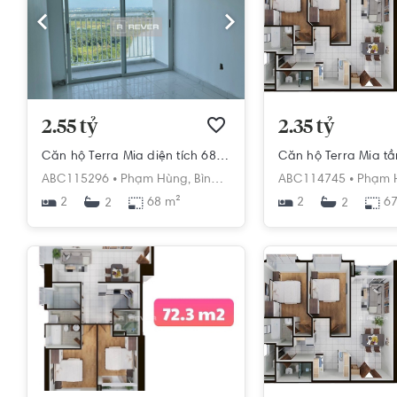
2.55 tỷ
2.35 tỷ
Căn hộ Terra Mia diện tích 68m2, nội thất cơ bản.
ABC115296 •
Phạm Hùng,
Bình Hưng,
Bình Chánh,
ABC114745 •
Hồ Chí Min
Phạm 
2
68 m²
2
67
2
2