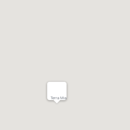
h,
Hồ Chí Minh
Terra Mia