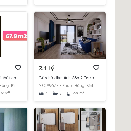
2.4 tỷ
Căn hộ Terra Mia nội thất cơ bản diện tích 67.9m²
Căn hộ diện tích 68m2 Terra Mia, bàn giao nội thất cơ bản.
h
Hùng,
Bình Hưng,
Bình Chánh,
ABC99677 •
Hồ Chí Minh
Phạm Hùng,
Bình Hưng,
Bình Chánh,
.9 m²
2
68 m²
2