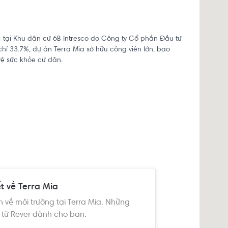
 tại Khu dân cư 6B Intresco do Công ty Cổ phần Đầu tư
ỉ 33.7%, dự án Terra Mia sở hữu công viên lớn, bao
vệ sức khỏe cư dân.
ình Hưng, huyện Bình Chánh
ết về Terra Mia
n về môi trường tại Terra Mia. Những
 từ Rever dành cho bạn.