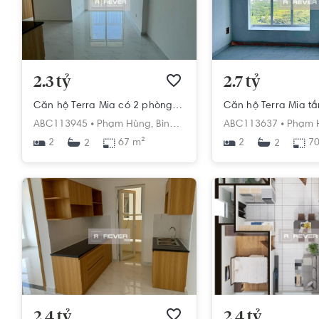
2.3 tỷ
2.7 tỷ
Căn hộ Terra Mia có 2 phòng ngủ, nội thất cơ bản.
ABC113945 •
Phạm Hùng,
Bình Hưng,
Bình Chánh,
ABC113637 •
Hồ Chí Min
Phạm 
2
67 m²
2
70
2
2
2.4 tỷ
2.4 tỷ