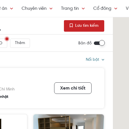
 án
Chuyên viên
Trang tin
Cổ đông
V
Lưu tìm kiếm
,
Thêm
Bản đồ
D
Nổi bật
Xem chi tiết
Chí Minh
nhật