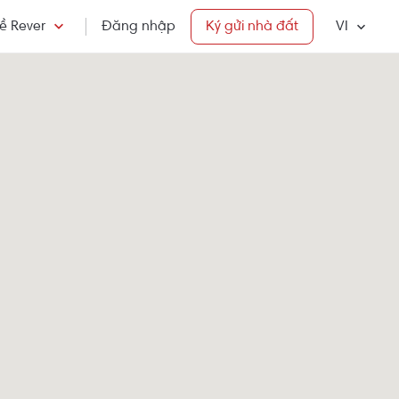
ề Rever
Đăng nhập
Ký gửi nhà đất
VI