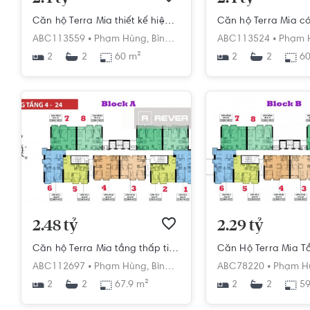
Căn hộ Terra Mia thiết kế hiện đại, ban công thoáng mát
ABC113559 •
Phạm Hùng,
Bình Hưng,
Bình Chánh,
ABC113524 •
Hồ Chí Min
Phạm 
2
60 m²
2
60
2
2
2.48 tỷ
2.29 tỷ
Căn hộ Terra Mia tầng thấp tiện di chuyển, nội thất cơ bản.
Căn Hộ Terra Mia T
ABC112697 •
Phạm Hùng,
Bình Hưng,
Bình Chánh,
ABC78220 •
Hồ Chí Min
Phạm H
2
67.9 m²
2
59
2
2