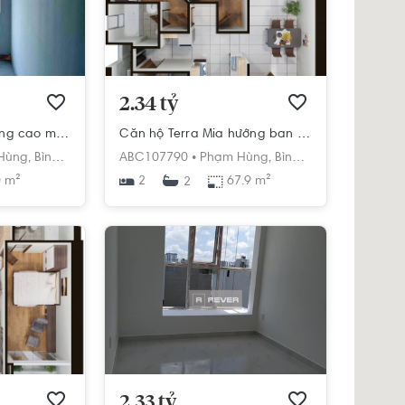
2.34 tỷ
Căn hộ Terra Mia tầng cao mát mẻ, nội thất cơ bản.
Căn hộ Terra Mia hướng ban công đông nam nội thất cơ bản diện tích 67.9m²
h
Hùng,
Bình Hưng,
Bình Chánh,
ABC107790 •
Hồ Chí Minh
Phạm Hùng,
Bình Hưng,
Bình Chán
 m²
2
67.9 m²
2
2.33 tỷ