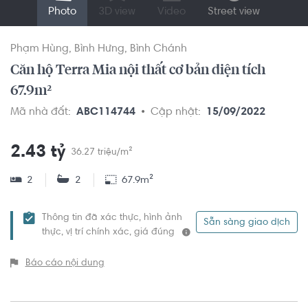
Photo
3D view
Video
Street view
Phạm Hùng
Bình Hưng
Bình Chánh
Căn hộ Terra Mia nội thất cơ bản diện tích
67.9m²
Mã nhà đất:
ABC114744
Cập nhật:
15/09/2022
2.43 tỷ
36.27 triệu/m²
2
2
67.9m²
Thông tin đã xác thực, hình ảnh
Sẵn sàng giao dịch
thực, vị trí chính xác, giá đúng
Báo cáo nội dung