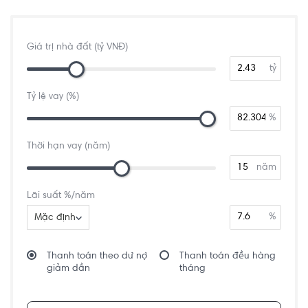
Giá trị nhà đất (tỷ VNĐ)
tỷ
Tỷ lệ vay (%)
%
Thời hạn vay (năm)
năm
Lãi suất %/năm
%
Mặc định
Thanh toán theo dư nợ
Thanh toán đều hàng
giảm dần
tháng