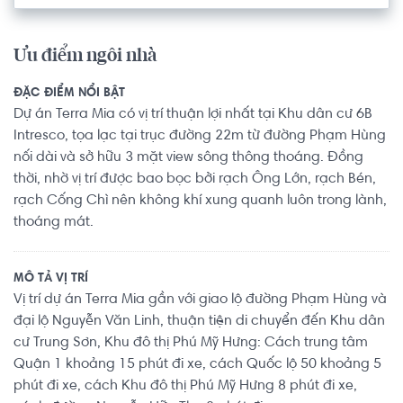
Ưu điểm ngôi nhà
ĐẶC ĐIỂM NỔI BẬT
Dự án Terra Mia có vị trí thuận lợi nhất tại Khu dân cư 6B
Intresco, tọa lạc tại trục đường 22m từ đường Phạm Hùng
nối dài và sở hữu 3 mặt view sông thông thoáng. Đồng
thời, nhờ vị trí được bao bọc bởi rạch Ông Lớn, rạch Bén,
rạch Cống Chì nên không khí xung quanh luôn trong lành,
thoáng mát.
MÔ TẢ VỊ TRÍ
Vị trí dự án Terra Mia gần với giao lộ đường Phạm Hùng và
đại lộ Nguyễn Văn Linh, thuận tiện di chuyển đến Khu dân
cư Trung Sơn, Khu đô thị Phú Mỹ Hưng: Cách trung tâm
Quận 1 khoảng 15 phút đi xe, cách Quốc lộ 50 khoảng 5
phút đi xe, cách Khu đô thị Phú Mỹ Hưng 8 phút đi xe,