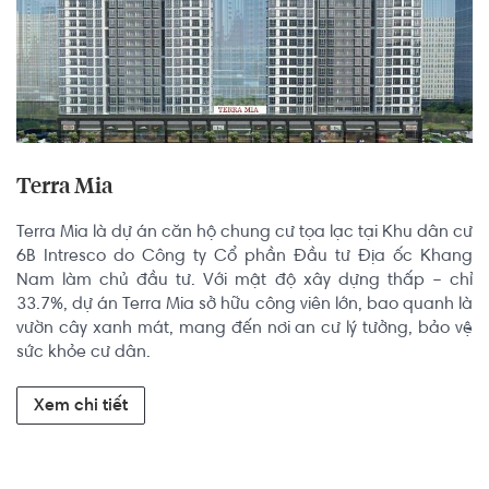
Terra Mia
Terra Mia là dự án căn hộ chung cư tọa lạc tại Khu dân cư 
6B Intresco do Công ty Cổ phần Đầu tư Địa ốc Khang 
Nam làm chủ đầu tư. Với mật độ xây dựng thấp – chỉ 
33.7%, dự án Terra Mia sở hữu công viên lớn, bao quanh là 
vườn cây xanh mát, mang đến nơi an cư lý tưởng, bảo vệ 
sức khỏe cư dân.
Xem chi tiết