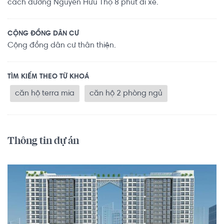
cách đường Nguyễn Hữu Thọ 8 phút đi xe.
CỘNG ĐỒNG DÂN CƯ
Cộng đồng dân cư thân thiện.
TÌM KIẾM THEO TỪ KHOÁ
căn hộ terra mia
căn hộ 2 phòng ngủ
Thông tin dự án