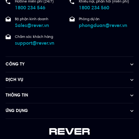
Hotline miễn phí (24/7)
Khiếu nại, phản hồi (miễn phí)
1800 234 546
1800 234 560
Bộ phận kinh doanh
Phòng dự án
Sales@rever.vn
phongduan@rever.vn
Chăm sóc khách hàng
support@rever.vn
CÔNG TY
DỊCH VỤ
THÔNG TIN
ỨNG DỤNG