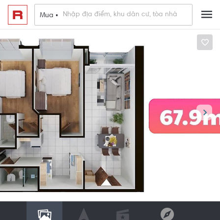
Mua •