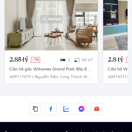
2.85 tỷ
2.8 tỷ
-7%
2
69 m²
-3
Căn hộ góc Vinhomes Grand Park đầy đủ
Căn hộ Vinh
nội thất diện tích 72m².
Bắc, diện tí
A09117479
•
Nguyễn Xiển,
Long Thạnh Mỹ,
A09143714
Quận 9
Quận 9