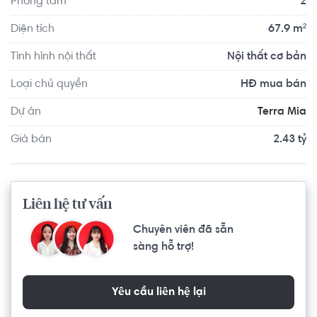
Phòng tắm
2
Căn hộ có vị trí cách Trường Mầm non Sakura Montessori 
Quận 2 - TP HCM khoảng 9.9km, cách Trường Đại học Sài 
Diện tích
67.9 m²
Gòn khoảng 4.1km. Di chuyển tới Advance Fitness & Gym 
Tình hình nội thất
Nội thất cơ bản
Tôn Dật Tiên khoảng 2.9km, The New Gym khoảng 3.7km. 
Tọa lạc tại vị trí thuận tiện di chuyển với đầy đủ các tiện 
Loại chủ quyền
HĐ mua bán
ích về y tế, giáo dục và giải trí.
Dự án
Terra Mia
Giá bán
2.43 tỷ
Liên hệ tư vấn
Chuyên viên đã sẵn
sàng hỗ trợ!
Yêu cầu liên hệ lại