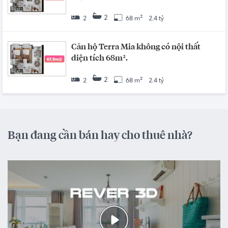
2
2
68 m²
2.4 tỷ
Căn hộ Terra Mia không có nội thất
diện tích 68m².
2
2
68 m²
2.4 tỷ
Bạn đang cần bán hay cho thuê nhà?