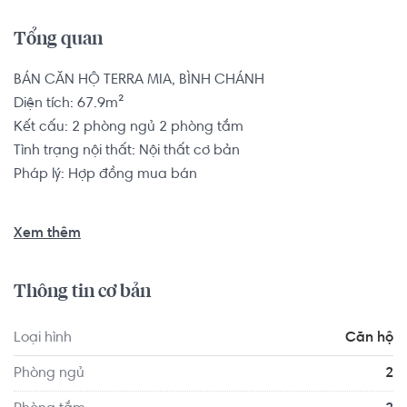
Tổng quan
BÁN CĂN HỘ TERRA MIA, BÌNH CHÁNH

Diện tích: 67.9m²

Kết cấu: 2 phòng ngủ 2 phòng tắm

Tình trạng nội thất: Nội thất cơ bản

Pháp lý: Hợp đồng mua bán

Vị trí dự án Terra Mia gần với giao lộ đường Phạm Hùng và 
Xem thêm
đại lộ Nguyễn Văn Linh, thuận tiện di chuyển đến Khu dân 
cư Trung Sơn, Khu đô thị Phú Mỹ Hưng: Cách trung tâm 
Thông tin cơ bản
Quận 1 khoảng 15 phút đi xe, cách Quốc lộ 50 khoảng 5 
phút đi xe, cách Khu đô thị Phú Mỹ Hưng 8 phút đi xe, 
Loại hình
Căn hộ
cách đường Nguyễn Hữu Thọ 8 phút đi xe.

Phòng ngủ
2