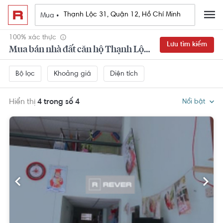
Mua •
100% xác thực
Lưu tìm kiếm
Mua bán nhà đất căn hộ Thạnh Lộc 31, Quận 12, Hồ Chí Minh
Khoảng giá
Diện tích
Bộ lọc
Hiển thị
4 trong số 4
Nổi bật