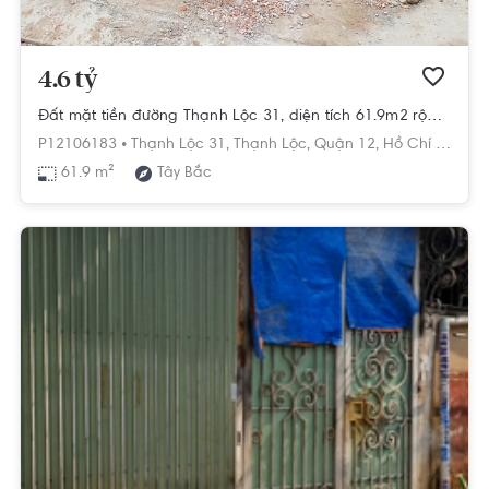
4.6 tỷ
Đất mặt tiền đường Thạnh Lộc 31, diện tích 61.9m2 rộng thoáng.
P12106183 •
Thạnh Lộc 31,
Thạnh Lộc,
Quận 12,
Hồ Chí Minh
61.9 m²
Tây Bắc