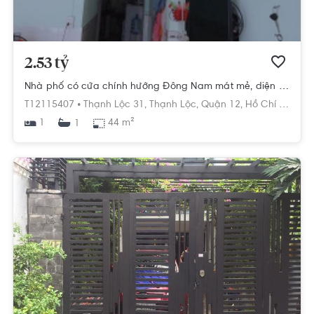
2.53 tỷ
Nhà phố có cửa chính hướng Đông Nam mát mẻ, diện tích 44m2 rộng thoáng.
T12115407 •
Thạnh Lộc 31,
Thạnh Lộc,
Quận 12,
Hồ Chí Minh
1
44 m²
1