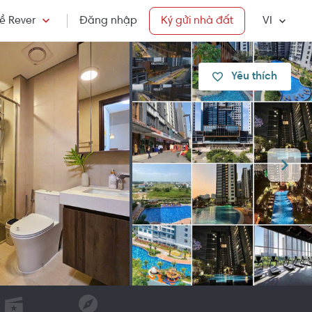
ề Rever
Đăng nhập
Ký gửi nhà đất
VI
Yêu thích