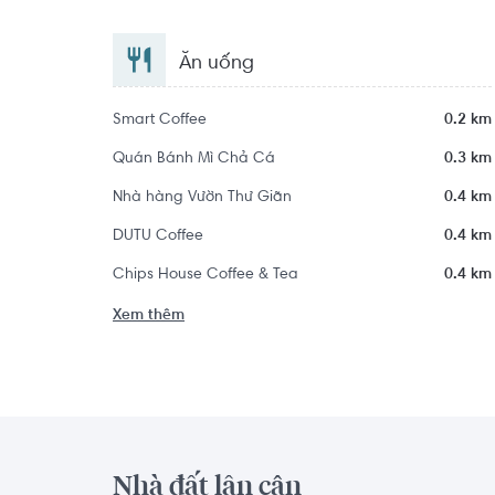
Ăn uống
Smart Coffee
0.2 km
Quán Bánh Mì Chả Cá
0.3 km
Nhà hàng Vườn Thư Giãn
0.4 km
DUTU Coffee
0.4 km
Chips House Coffee & Tea
0.4 km
Xem thêm
Nhà đất lân cận