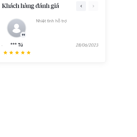
Khách hàng đánh giá
Nhân viên Quốc Huy rất nhiệt
Nhiệt tình hỗ tr
tình và tư vấn sản phẩm trung
thực hợp với quy tài chính của
khách hàng
m
*** Tú
07/11/2023