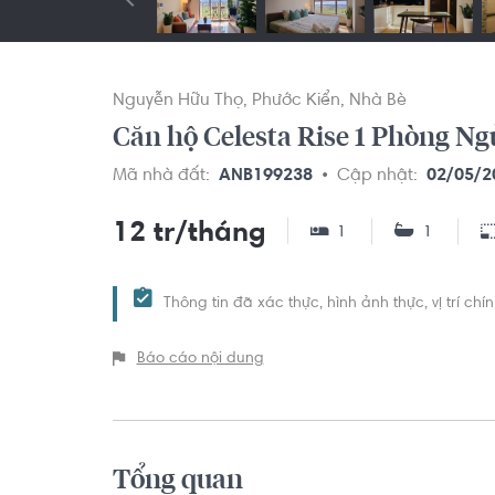
Nguyễn Hữu Thọ
Phước Kiển
Nhà Bè
Căn hộ Celesta Rise 1 Phòn
Mã nhà đất:
ANB199238
Cập nhật:
02/05/2
12 tr/tháng
1
1
Thông tin đã xác thực, hình ảnh thực, vị trí ch
Báo cáo nội dung
Tổng quan