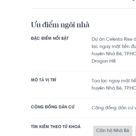
Ưu điểm ngôi nhà
ĐẶC ĐIỂM NỔI BẬT
Dự án Celesta Rise 
lạc ngay mặt tiền đ
huyện Nhà Bè, TP.HCM
Dragon Hill.
MÔ TẢ VỊ TRÍ
Tọa lạc ngay mặt ti
huyện Nhà Bè, TP.H
CỘNG ĐỒNG DÂN CƯ
Cộng đồng dân cư 
TÌM KIẾM THEO TỪ KHOÁ
Căn hộ Nhà Bè