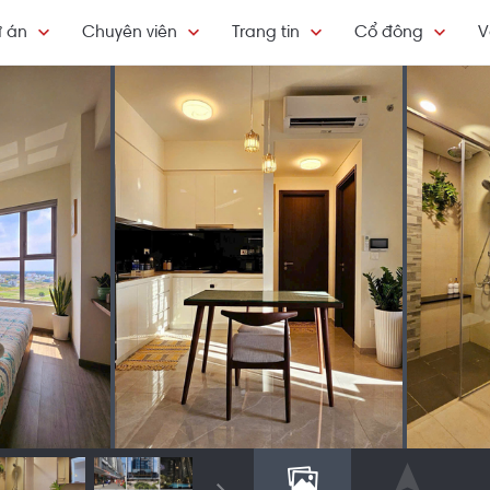
 án
Chuyên viên
Trang tin
Cổ đông
V