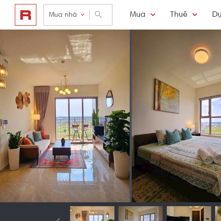
Mua
Thuê
Dự
Mua nhà