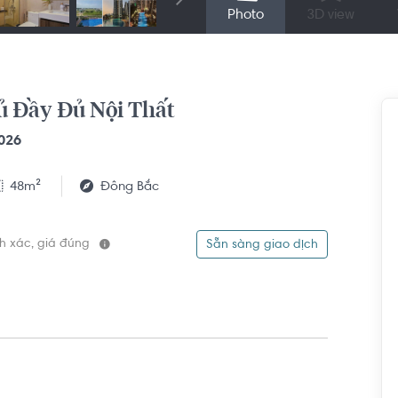
Photo
3D view
g Ngủ Đầy Đủ Nội Thất
026
48m²
Đông Bắc
ính xác, giá đúng
Sẵn sàng giao dịch